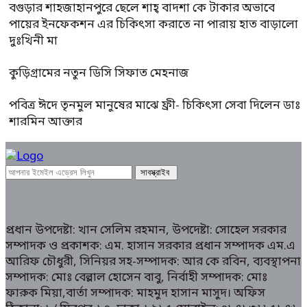
বগুড়ার শাহজাহানপুরে ছেলে শাহ্ বাদশা কে টাকার অভাবে
পায়ের ইনফেকশন এর চিকিৎসা করাতে না পারায় হাত বাড়ালো
দুঃখিনী মা
কুড়িগ্রামের নতুন ডিসি সিফাত মেহনাজ
পবিত্র ঈদে তৃনমুল মানুষের মাঝে ফ্রী- চিকিৎসা সেবা দিলেন ডাঃ
শারমিন আক্তার
প্রধান উপদেষ্টা: খান সেলিম রহমান, উপদেষ্টা: সোহেল সরকার
সম্পাদক ও প্রকাশক: এম. হাসান সরকার প্রধান সম্পাদক এম.এ
আরিফ চৌধুরী, সিনিয়র সহ-সম্পাদক: আর কে রবিন, ব্যবস্থাপনা
সম্পাদক: মোঃ বেল্লাল হোসেন বাবু, নির্বাহী সম্পাদক: মোঃ
ফারুক মিয়া,বার্তা সম্পাদক: মাহমুদ হাসান মাসুদ। অফিস