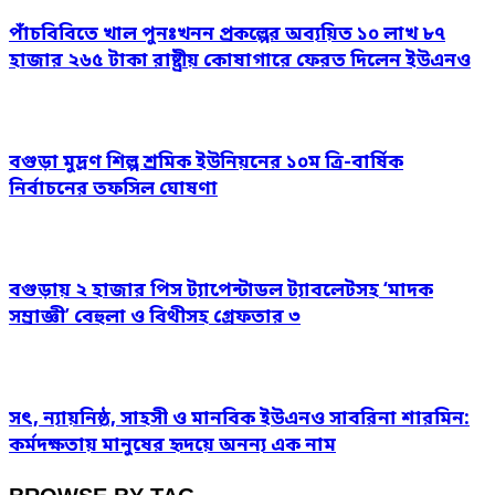
পাঁচবিবিতে খাল পুনঃখনন প্রকল্পের অব্যয়িত ১০ লাখ ৮৭
হাজার ২৬৫ টাকা রাষ্ট্রীয় কোষাগারে ফেরত দিলেন ইউএনও
বগুড়া মুদ্রণ শিল্প শ্রমিক ইউনিয়নের ১০ম ত্রি-বার্ষিক
নির্বাচনের তফসিল ঘোষণা
বগুড়ায় ২ হাজার পিস ট্যাপেন্টাডল ট্যাবলেটসহ ‘মাদক
সম্রাজ্ঞী’ বেহুলা ও বিথীসহ গ্রেফতার ৩
সৎ, ন্যায়নিষ্ঠ, সাহসী ও মানবিক ইউএনও সাবরিনা শারমিন:
কর্মদক্ষতায় মানুষের হৃদয়ে অনন্য এক নাম