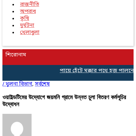
রাজনীতি
অপরাধ
কৃষি
দুর্ঘটনা
খেলাধুলা
শিরোনাম
পায়ে হেঁটে মক্কার পথে হজ পালনের 
/
খুলনা বিভাগ
,
সর্বশেষ
ওয়াইল্ডটিমের উদ্যোগে জয়মনি গ্রামে উন্নত চুলা বিতরণ কর্মসূচির
উদ্বোধন