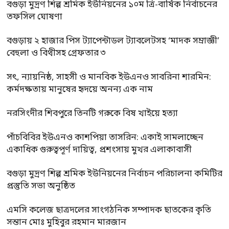
বগুড়া মুদ্রণ শিল্প শ্রমিক ইউনিয়নের ১০ম ত্রি-বার্ষিক নির্বাচনের
তফসিল ঘোষণা
বগুড়ায় ২ হাজার পিস ট্যাপেন্টাডল ট্যাবলেটসহ ‘মাদক সম্রাজ্ঞী’
বেহুলা ও বিথীসহ গ্রেফতার ৩
সৎ, ন্যায়নিষ্ঠ, সাহসী ও মানবিক ইউএনও সাবরিনা শারমিন:
কর্মদক্ষতায় মানুষের হৃদয়ে অনন্য এক নাম
নরসিংদীর শিবপুরে তিনটি গরুকে বিষ খাইয়ে হত্যা
পাঁচবিবির ইউএনও কাশপিয়া তাসরিন: একাই সামলাচ্ছেন
একাধিক গুরুত্বপূর্ণ দায়িত্ব, প্রশংসায় মুখর এলাকাবাসী
বগুড়া মুদ্রণ শিল্প শ্রমিক ইউনিয়নের নির্বাচন পরিচালনা কমিটির
প্রস্তুতি সভা অনুষ্ঠিত
এমসি কলেজ ছাত্রদলের সাংগঠনিক সম্পাদক ছাতকের কৃতি
সন্তান মোঃ মুহিবুর রহমান মারজান