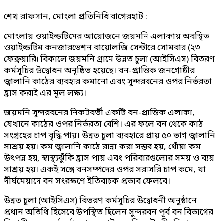
শেখ রাফসান, মোংলা প্রতিনিধি বাগেরহাট :
মোংলায় ওয়াইল্ডটিমের আয়োজনে জয়মনি এলাকায় অবস্থিত
ওয়াইল্ডটিম কনজারভেশন বায়োলজি সেন্টারে সোমবার (২৩
ফেব্রুয়ারি) বিকালে জয়মনি গ্রামে উন্নত চুলা (আইসিএস) বিতরণ
কর্মসূচির উদ্বোধন অনুষ্ঠিত হয়েছে। বন-প্রান্তিক জনগোষ্ঠীর
জ্বালানি কাঠের ব্যবহার কমানো এবং সুন্দরবনের ওপর নির্ভরতা
হ্রাস করাই এর মূল লক্ষ্য।
জয়মনি সুন্দরবনের নিকটবর্তী একটি বন-প্রান্তিক এলাকা,
যেখানে কাঠের ওপর নির্ভরতা বেশি। এর ফলে বন থেকে কাঠ
সংগ্রহের চাপ বৃদ্ধি পায়। উন্নত চুলা ব্যবহারে প্রায় ৫০ ভাগ জ্বালানি
সাশ্রয় হয়। কম জ্বালানি কাঠে রান্না করা সম্ভব হয়, ধোঁয়া কম
উৎপন্ন হয়, স্বাস্থ্যঝুঁকি হ্রাস পায় এবং পরিবারগুলোর সময় ও ব্যয়
সাশ্রয় হয়। একই সঙ্গে বনসম্পদের ওপর সরাসরি চাপ কমে, যা
দীর্ঘমেয়াদে বন সংরক্ষণে ইতিবাচক প্রভাব ফেলবে।
উন্নত চুলা (আইসিএস) বিতরণ কর্মসূচির উদ্বোধনী অনুষ্ঠানে
প্রধান অতিথি হিসেবে উপস্থিত ছিলেন সুন্দরবন পূর্ব বন বিভাগের