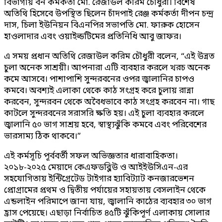
বিভাগীয় বন কর্মকর্তা মো. রেজাউল করিম চৌধুরী। বিশেষ
অতিথি হিসেবে উপস্থিত ছিলেন চাঁদপাই রেঞ্জ কর্মকর্তা দীপন চন্দ্র
দাস, চিলা ইউনিয়ন বিএনপির সভাপতি মো. ফারুক হোসেন
হাওলাদার এবং ওয়াইল্ডটিমের প্রতিনিধি আবু জাফর।
এ সময় প্রধান অতিথি রেজাউল করিম চৌধুরী বলেন, “এই উন্নত
চুলা অনেক সাশ্রয়ী। আপনারা এটি ব্যবহার করলে খরচ অনেক
কমে আসবে। পাশাপাশি সুন্দরবনের ওপর জ্বালানির চাপও
কমবে। অবশ্যই এলাকা থেকে কাঠ সংগ্রহ করে চুলায় রান্না
করবেন, সুন্দরবন থেকে অবৈধভাবে কাঠ সংগ্রহ করবেন না। গাছ
কাটলে সুন্দরবনের সরাসরি ক্ষতি হয়। এই চুলা ব্যবহার করলে
জ্বালানি ৫০ ভাগ সাশ্রয় হবে, স্বাস্থ্যঝুঁকি কমবে এবং পরিবেশের
ভারসাম্য ঠিক থাকবে।”
এই কর্মসূচি পূর্ববর্তী সফল অভিজ্ঞতার ধারাবাহিকতা।
২০১৮-২০২৫ মেয়াদে কেএফডব্লিউ ও আইইউসিএন-এর
সহযোগিতায় ইন্টিগ্রেটেড টাইগার হ্যাবিট্যাট কনজারভেশন
প্রোগ্রামের প্রথম ও দ্বিতীয় পর্যায়ের সহায়তায় বেসলাইন থেকে
এন্ডলাইন পরিমাপে জানা যায়, জ্বালানি কাঠের ব্যবহার ৩০ ভাগ
হ্রাস পেয়েছে। এছাড়া নির্বাচিত ৪৫টি ঝুঁকিপূর্ণ এলাকায় সোলার