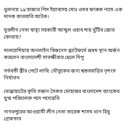
খুলনায় ১৯’হাজার পিস ইয়াবাসহ মোঃ ওমর ফারুক নামে এক
মাদক কারবারি আটক।
যুবলীগ নেতা স্বাস্থ্য সহকারী আব্দুল ওহাব শাহ খুঁটির জোর
কোথায়?
মালয়েশিয়ায় অনলাইন বিজনেস প্ল্যাটফর্মে প্রথম স্থান অর্জন
করলেন বাংলাদেশী সাতক্ষীরার ছেলে দিপু
গর্ভবতী স্ত্রীর পেটে লাথি: যৌতুকের জন্য শ্বশুরবাড়ির নৃশংস
নির্যাতন
মোল্লাহাটের কৃতি সন্তান সৈকত মোহান্তর বাংলাদেশ ব্যাংকের
যুগ্ম পরিচালক পদে পদোন্নতি
নাগরপুরের আওয়ামী লীগ নেতা তারেক শাসম খান হিমু
গ্রেফতার