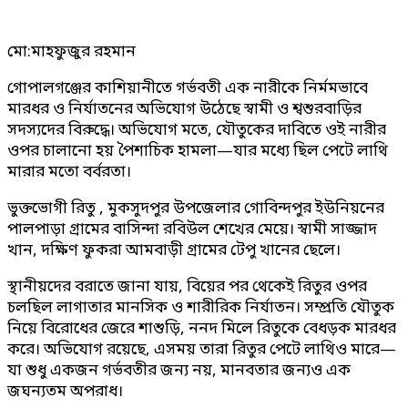
মো:মাহফুজুর রহমান
গোপালগঞ্জের কাশিয়ানীতে গর্ভবতী এক নারীকে নির্মমভাবে
মারধর ও নির্যাতনের অভিযোগ উঠেছে স্বামী ও শ্বশুরবাড়ির
সদস্যদের বিরুদ্ধে। অভিযোগ মতে, যৌতুকের দাবিতে ওই নারীর
ওপর চালানো হয় পৈশাচিক হামলা—যার মধ্যে ছিল পেটে লাথি
মারার মতো বর্বরতা।
ভুক্তভোগী রিতু , মুকসুদপুর উপজেলার গোবিন্দপুর ইউনিয়নের
পালপাড়া গ্রামের বাসিন্দা রবিউল শেখের মেয়ে। স্বামী সাজ্জাদ
খান, দক্ষিণ ফুকরা আমবাড়ী গ্রামের টেপু খানের ছেলে।
স্থানীয়দের বরাতে জানা যায়, বিয়ের পর থেকেই রিতুর ওপর
চলছিল লাগাতার মানসিক ও শারীরিক নির্যাতন। সম্প্রতি যৌতুক
নিয়ে বিরোধের জেরে শাশুড়ি, ননদ মিলে রিতুকে বেধড়ক মারধর
করে। অভিযোগ রয়েছে, এসময় তারা রিতুর পেটে লাথিও মারে—
যা শুধু একজন গর্ভবতীর জন্য নয়, মানবতার জন্যও এক
জঘন্যতম অপরাধ।