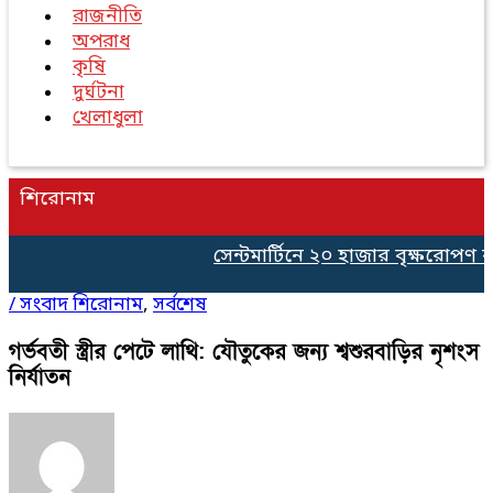
রাজনীতি
অপরাধ
কৃষি
দুর্ঘটনা
খেলাধুলা
শিরোনাম
সেন্টমার্টিনে ২০ হাজার বৃক্ষরোপণ কর্
/
সংবাদ শিরোনাম
,
সর্বশেষ
গর্ভবতী স্ত্রীর পেটে লাথি: যৌতুকের জন্য শ্বশুরবাড়ির নৃশংস
নির্যাতন