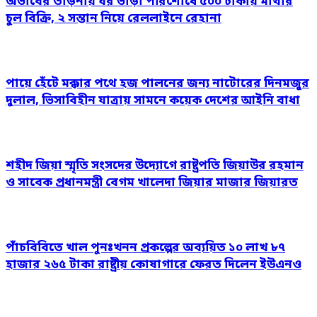
অভাবের তাড়নায় ঘর ভাড়া পরিশোধে ৫০০ টাকায় মাথার
চুল বিক্রি, ২ সন্তান নিয়ে রেললাইনে রেহানা
পায়ে হেঁটে মক্কার পথে হজ পালনের জন্য নাটোরের দিনমজুর
দুলাল, ভিসাবিহীন যাত্রায় সামনে কয়েক দেশের আইনি বাধা
শহীদ জিয়া স্মৃতি সংসদের উদ্যোগে রাষ্ট্রপতি জিয়াউর রহমান
ও সাবেক প্রধানমন্ত্রী বেগম খালেদা জিয়ার মাজার জিয়ারত
পাঁচবিবিতে খাল পুনঃখনন প্রকল্পের অব্যয়িত ১০ লাখ ৮৭
হাজার ২৬৫ টাকা রাষ্ট্রীয় কোষাগারে ফেরত দিলেন ইউএনও