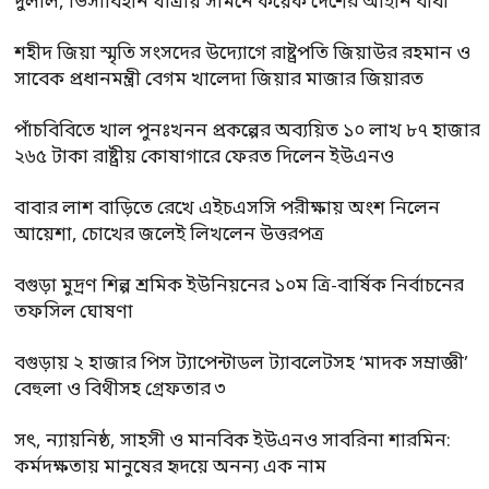
দুলাল, ভিসাবিহীন যাত্রায় সামনে কয়েক দেশের আইনি বাধা
শহীদ জিয়া স্মৃতি সংসদের উদ্যোগে রাষ্ট্রপতি জিয়াউর রহমান ও
সাবেক প্রধানমন্ত্রী বেগম খালেদা জিয়ার মাজার জিয়ারত
পাঁচবিবিতে খাল পুনঃখনন প্রকল্পের অব্যয়িত ১০ লাখ ৮৭ হাজার
২৬৫ টাকা রাষ্ট্রীয় কোষাগারে ফেরত দিলেন ইউএনও
বাবার লাশ বাড়িতে রেখে এইচএসসি পরীক্ষায় অংশ নিলেন
আয়েশা, চোখের জলেই লিখলেন উত্তরপত্র
বগুড়া মুদ্রণ শিল্প শ্রমিক ইউনিয়নের ১০ম ত্রি-বার্ষিক নির্বাচনের
তফসিল ঘোষণা
বগুড়ায় ২ হাজার পিস ট্যাপেন্টাডল ট্যাবলেটসহ ‘মাদক সম্রাজ্ঞী’
বেহুলা ও বিথীসহ গ্রেফতার ৩
সৎ, ন্যায়নিষ্ঠ, সাহসী ও মানবিক ইউএনও সাবরিনা শারমিন:
কর্মদক্ষতায় মানুষের হৃদয়ে অনন্য এক নাম