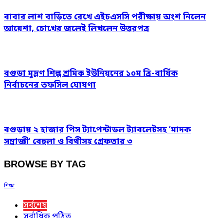
বাবার লাশ বাড়িতে রেখে এইচএসসি পরীক্ষায় অংশ নিলেন
আয়েশা, চোখের জলেই লিখলেন উত্তরপত্র
বগুড়া মুদ্রণ শিল্প শ্রমিক ইউনিয়নের ১০ম ত্রি-বার্ষিক
নির্বাচনের তফসিল ঘোষণা
বগুড়ায় ২ হাজার পিস ট্যাপেন্টাডল ট্যাবলেটসহ ‘মাদক
সম্রাজ্ঞী’ বেহুলা ও বিথীসহ গ্রেফতার ৩
BROWSE BY TAG
শিক্ষা
সর্বশেষ
সর্বাধিক পঠিত