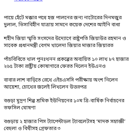
পায়ে হেঁটে মক্কার পথে হজ পালনের জন্য নাটোরের দিনমজুর
দুলাল, ভিসাবিহীন যাত্রায় সামনে কয়েক দেশের আইনি বাধা
শহীদ জিয়া স্মৃতি সংসদের উদ্যোগে রাষ্ট্রপতি জিয়াউর রহমান ও
সাবেক প্রধানমন্ত্রী বেগম খালেদা জিয়ার মাজার জিয়ারত
পাঁচবিবিতে খাল পুনঃখনন প্রকল্পের অব্যয়িত ১০ লাখ ৮৭ হাজার
২৬৫ টাকা রাষ্ট্রীয় কোষাগারে ফেরত দিলেন ইউএনও
বাবার লাশ বাড়িতে রেখে এইচএসসি পরীক্ষায় অংশ নিলেন
আয়েশা, চোখের জলেই লিখলেন উত্তরপত্র
বগুড়া মুদ্রণ শিল্প শ্রমিক ইউনিয়নের ১০ম ত্রি-বার্ষিক নির্বাচনের
তফসিল ঘোষণা
বগুড়ায় ২ হাজার পিস ট্যাপেন্টাডল ট্যাবলেটসহ ‘মাদক সম্রাজ্ঞী’
বেহুলা ও বিথীসহ গ্রেফতার ৩