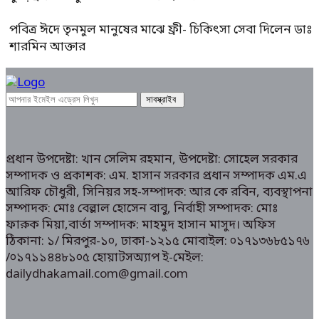
পবিত্র ঈদে তৃনমুল মানুষের মাঝে ফ্রী- চিকিৎসা সেবা দিলেন ডাঃ
শারমিন আক্তার
প্রধান উপদেষ্টা: খান সেলিম রহমান, উপদেষ্টা: সোহেল সরকার
সম্পাদক ও প্রকাশক: এম. হাসান সরকার প্রধান সম্পাদক এম.এ
আরিফ চৌধুরী, সিনিয়র সহ-সম্পাদক: আর কে রবিন, ব্যবস্থাপনা
সম্পাদক: মোঃ বেল্লাল হোসেন বাবু, নির্বাহী সম্পাদক: মোঃ
ফারুক মিয়া,বার্তা সম্পাদক: মাহমুদ হাসান মাসুদ। অফিস
ঠিকানা: ১/ মিরপুর-১০, ঢাকা-১২১৫ মোবাইল: ০১৭১৩৬৮৫১৭৬
/০১৭১১৪৪৮১০৫ হোয়াটসঅ্যাপ ই-মেইল:
dailydhakamail.com@gmail.com