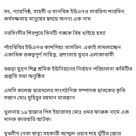
সৎ, ন্যায়নিষ্ঠ, সাহসী ও মানবিক ইউএনও সাবরিনা শারমিন:
কর্মদক্ষতায় মানুষের হৃদয়ে অনন্য এক নাম
নরসিংদীর শিবপুরে তিনটি গরুকে বিষ খাইয়ে হত্যা
পাঁচবিবির ইউএনও কাশপিয়া তাসরিন: একাই সামলাচ্ছেন
একাধিক গুরুত্বপূর্ণ দায়িত্ব, প্রশংসায় মুখর এলাকাবাসী
বগুড়া মুদ্রণ শিল্প শ্রমিক ইউনিয়নের নির্বাচন পরিচালনা কমিটির
প্রস্তুতি সভা অনুষ্ঠিত
এমসি কলেজ ছাত্রদলের সাংগঠনিক সম্পাদক ছাতকের কৃতি
সন্তান মোঃ মুহিবুর রহমান মারজান
খুলনায় ১৯’হাজার পিস ইয়াবাসহ মোঃ ওমর ফারুক নামে এক
মাদক কারবারি আটক।
যুবলীগ নেতা স্বাস্থ্য সহকারী আব্দুল ওহাব শাহ খুঁটির জোর