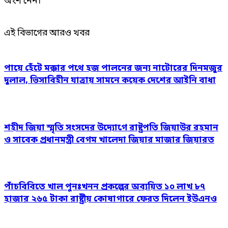
অংশ নেন।
এই বিভাগের আরও খবর
পায়ে হেঁটে মক্কার পথে হজ পালনের জন্য নাটোরের দিনমজুর
দুলাল, ভিসাবিহীন যাত্রায় সামনে কয়েক দেশের আইনি বাধা
শহীদ জিয়া স্মৃতি সংসদের উদ্যোগে রাষ্ট্রপতি জিয়াউর রহমান
ও সাবেক প্রধানমন্ত্রী বেগম খালেদা জিয়ার মাজার জিয়ারত
পাঁচবিবিতে খাল পুনঃখনন প্রকল্পের অব্যয়িত ১০ লাখ ৮৭
হাজার ২৬৫ টাকা রাষ্ট্রীয় কোষাগারে ফেরত দিলেন ইউএনও