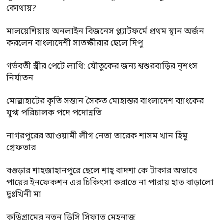
কোথায়?
মালয়েশিয়ায় অনলাইন বিজনেস প্ল্যাটফর্মে প্রথম স্থান অর্জন
করলেন বাংলাদেশী সাতক্ষীরার ছেলে দিপু
গর্ভবতী স্ত্রীর পেটে লাথি: যৌতুকের জন্য শ্বশুরবাড়ির নৃশংস
নির্যাতন
মোল্লাহাটের কৃতি সন্তান সৈকত মোহান্তর বাংলাদেশ ব্যাংকের
যুগ্ম পরিচালক পদে পদোন্নতি
নাগরপুরের আওয়ামী লীগ নেতা তারেক শাসম খান হিমু
গ্রেফতার
বগুড়ার শাহজাহানপুরে ছেলে শাহ্ বাদশা কে টাকার অভাবে
পায়ের ইনফেকশন এর চিকিৎসা করাতে না পারায় হাত বাড়ালো
দুঃখিনী মা
কুড়িগ্রামের নতুন ডিসি সিফাত মেহনাজ