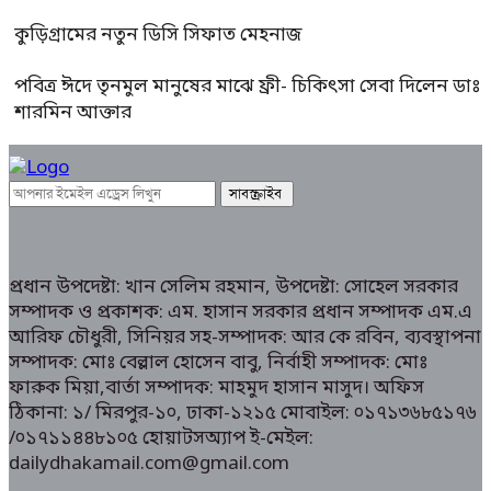
কুড়িগ্রামের নতুন ডিসি সিফাত মেহনাজ
পবিত্র ঈদে তৃনমুল মানুষের মাঝে ফ্রী- চিকিৎসা সেবা দিলেন ডাঃ
শারমিন আক্তার
প্রধান উপদেষ্টা: খান সেলিম রহমান, উপদেষ্টা: সোহেল সরকার
সম্পাদক ও প্রকাশক: এম. হাসান সরকার প্রধান সম্পাদক এম.এ
আরিফ চৌধুরী, সিনিয়র সহ-সম্পাদক: আর কে রবিন, ব্যবস্থাপনা
সম্পাদক: মোঃ বেল্লাল হোসেন বাবু, নির্বাহী সম্পাদক: মোঃ
ফারুক মিয়া,বার্তা সম্পাদক: মাহমুদ হাসান মাসুদ। অফিস
ঠিকানা: ১/ মিরপুর-১০, ঢাকা-১২১৫ মোবাইল: ০১৭১৩৬৮৫১৭৬
/০১৭১১৪৪৮১০৫ হোয়াটসঅ্যাপ ই-মেইল:
dailydhakamail.com@gmail.com