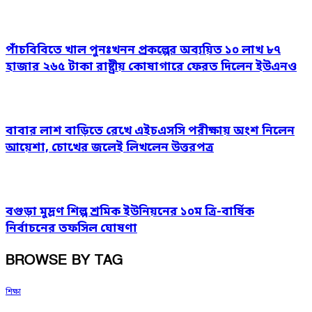
পাঁচবিবিতে খাল পুনঃখনন প্রকল্পের অব্যয়িত ১০ লাখ ৮৭
হাজার ২৬৫ টাকা রাষ্ট্রীয় কোষাগারে ফেরত দিলেন ইউএনও
বাবার লাশ বাড়িতে রেখে এইচএসসি পরীক্ষায় অংশ নিলেন
আয়েশা, চোখের জলেই লিখলেন উত্তরপত্র
বগুড়া মুদ্রণ শিল্প শ্রমিক ইউনিয়নের ১০ম ত্রি-বার্ষিক
নির্বাচনের তফসিল ঘোষণা
BROWSE BY TAG
শিক্ষা