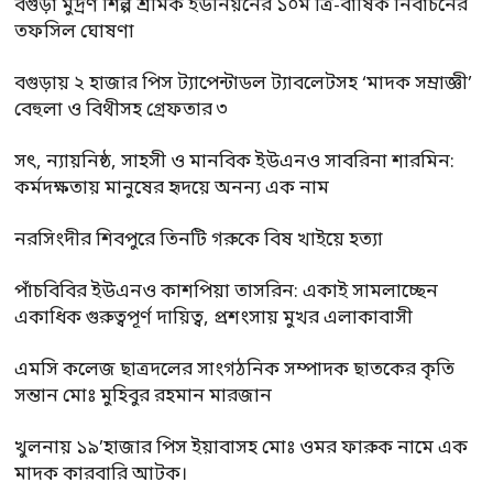
বগুড়া মুদ্রণ শিল্প শ্রমিক ইউনিয়নের ১০ম ত্রি-বার্ষিক নির্বাচনের
তফসিল ঘোষণা
বগুড়ায় ২ হাজার পিস ট্যাপেন্টাডল ট্যাবলেটসহ ‘মাদক সম্রাজ্ঞী’
বেহুলা ও বিথীসহ গ্রেফতার ৩
সৎ, ন্যায়নিষ্ঠ, সাহসী ও মানবিক ইউএনও সাবরিনা শারমিন:
কর্মদক্ষতায় মানুষের হৃদয়ে অনন্য এক নাম
নরসিংদীর শিবপুরে তিনটি গরুকে বিষ খাইয়ে হত্যা
পাঁচবিবির ইউএনও কাশপিয়া তাসরিন: একাই সামলাচ্ছেন
একাধিক গুরুত্বপূর্ণ দায়িত্ব, প্রশংসায় মুখর এলাকাবাসী
এমসি কলেজ ছাত্রদলের সাংগঠনিক সম্পাদক ছাতকের কৃতি
সন্তান মোঃ মুহিবুর রহমান মারজান
খুলনায় ১৯’হাজার পিস ইয়াবাসহ মোঃ ওমর ফারুক নামে এক
মাদক কারবারি আটক।