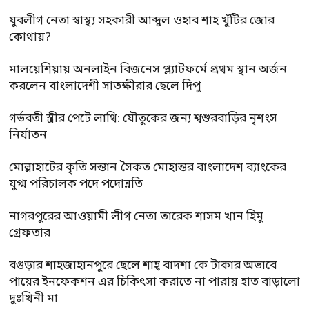
যুবলীগ নেতা স্বাস্থ্য সহকারী আব্দুল ওহাব শাহ খুঁটির জোর
কোথায়?
মালয়েশিয়ায় অনলাইন বিজনেস প্ল্যাটফর্মে প্রথম স্থান অর্জন
করলেন বাংলাদেশী সাতক্ষীরার ছেলে দিপু
গর্ভবতী স্ত্রীর পেটে লাথি: যৌতুকের জন্য শ্বশুরবাড়ির নৃশংস
নির্যাতন
মোল্লাহাটের কৃতি সন্তান সৈকত মোহান্তর বাংলাদেশ ব্যাংকের
যুগ্ম পরিচালক পদে পদোন্নতি
নাগরপুরের আওয়ামী লীগ নেতা তারেক শাসম খান হিমু
গ্রেফতার
বগুড়ার শাহজাহানপুরে ছেলে শাহ্ বাদশা কে টাকার অভাবে
পায়ের ইনফেকশন এর চিকিৎসা করাতে না পারায় হাত বাড়ালো
দুঃখিনী মা