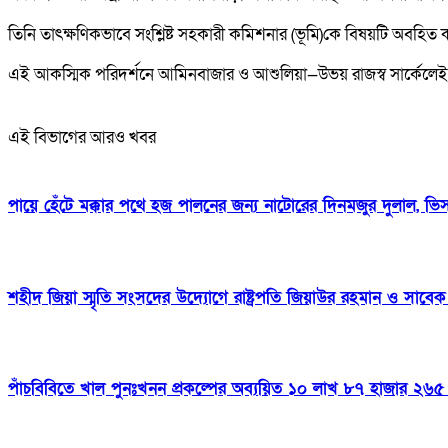
তিনি তাৎক্ষণিকভাবে সংশ্লিষ্ট সহকারী কমিশনার (ভূমি)কে বিষয়টি অবহিত ক
এই আকস্মিক পরিদর্শনে আমিনবাজার ও আশুলিয়া—উভয় রাজস্ব সার্কেলেই সে
এই বিভাগের আরও খবর
পায়ে হেঁটে মক্কার পথে হজ পালনের জন্য নাটোরের দিনমজুর দুলাল, ভ
শহীদ জিয়া স্মৃতি সংসদের উদ্যোগে রাষ্ট্রপতি জিয়াউর রহমান ও সাবেক প
পাঁচবিবিতে খাল পুনঃখনন প্রকল্পের অব্যয়িত ১০ লাখ ৮৭ হাজার ২৬৫ 