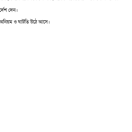
র্দেশ দেন।
িক অনিয়ম ও ঘাটতি উঠে আসে।