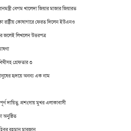
ানমন্ত্রী বেগম খালেদা জিয়ার মাজার জিয়ারত
কা রাষ্ট্রীয় কোষাগারে ফেরত দিলেন ইউএনও
র জলেই লিখলেন উত্তরপত্র
ঘোষণা
 বিথীসহ গ্রেফতার ৩
মানুষের হৃদয়ে অনন্য এক নাম
ণ দায়িত্ব, প্রশংসায় মুখর এলাকাবাসী
া অনুষ্ঠিত
হিবুর রহমান মারজান