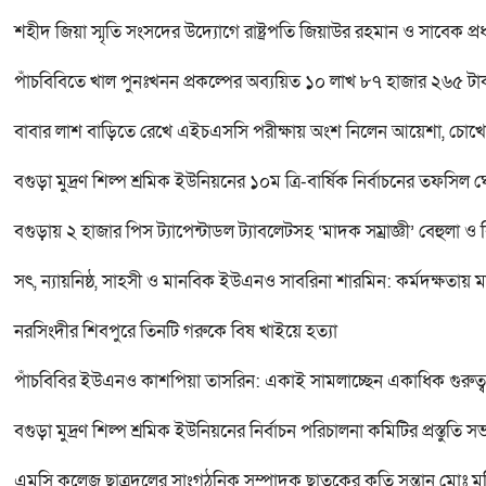
শহীদ জিয়া স্মৃতি সংসদের উদ্যোগে রাষ্ট্রপতি জিয়াউর রহমান ও সাবেক প্রধ
পাঁচবিবিতে খাল পুনঃখনন প্রকল্পের অব্যয়িত ১০ লাখ ৮৭ হাজার ২৬৫ টা
বাবার লাশ বাড়িতে রেখে এইচএসসি পরীক্ষায় অংশ নিলেন আয়েশা, চোখে
বগুড়া মুদ্রণ শিল্প শ্রমিক ইউনিয়নের ১০ম ত্রি-বার্ষিক নির্বাচনের তফসিল 
বগুড়ায় ২ হাজার পিস ট্যাপেন্টাডল ট্যাবলেটসহ ‘মাদক সম্রাজ্ঞী’ বেহুলা ও
সৎ, ন্যায়নিষ্ঠ, সাহসী ও মানবিক ইউএনও সাবরিনা শারমিন: কর্মদক্ষতায় 
নরসিংদীর শিবপুরে তিনটি গরুকে বিষ খাইয়ে হত্যা
পাঁচবিবির ইউএনও কাশপিয়া তাসরিন: একাই সামলাচ্ছেন একাধিক গুরুত্বপূর্
বগুড়া মুদ্রণ শিল্প শ্রমিক ইউনিয়নের নির্বাচন পরিচালনা কমিটির প্রস্তুতি সভ
এমসি কলেজ ছাত্রদলের সাংগঠনিক সম্পাদক ছাতকের কৃতি সন্তান মোঃ মু