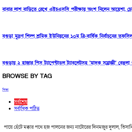
বাবার লাশ বাড়িতে রেখে এইচএসসি পরীক্ষায় অংশ নিলেন আয়েশা, চ
বগুড়া মুদ্রণ শিল্প শ্রমিক ইউনিয়নের ১০ম ত্রি-বার্ষিক নির্বাচনের তফস
বগুড়ায় ২ হাজার পিস ট্যাপেন্টাডল ট্যাবলেটসহ ‘মাদক সম্রাজ্ঞী’ বেহুল
BROWSE BY TAG
শিক্ষা
সর্বশেষ
সর্বাধিক পঠিত
পায়ে হেঁটে মক্কার পথে হজ পালনের জন্য নাটোরের দিনমজুর দুলাল, ভিসা