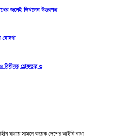
োখের জলেই লিখলেন উত্তরপত্র
িল ঘোষণা
া ও বিথীসহ গ্রেফতার ৩
বিহীন যাত্রায় সামনে কয়েক দেশের আইনি বাধা