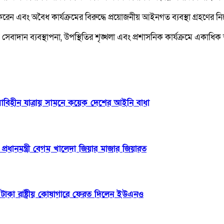
রেন এবং অবৈধ কার্যক্রমের বিরুদ্ধে প্রয়োজনীয় আইনগত ব্যবস্থা গ্রহণের নি
বাদান ব্যবস্থাপনা, উপস্থিতির শৃঙ্খলা এবং প্রশাসনিক কার্যক্রমে একাধ
িসাবিহীন যাত্রায় সামনে কয়েক দেশের আইনি বাধা
্রধানমন্ত্রী বেগম খালেদা জিয়ার মাজার জিয়ারত
টাকা রাষ্ট্রীয় কোষাগারে ফেরত দিলেন ইউএনও