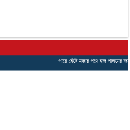
পায়ে হেঁটে মক্কার পথে হজ পালনের জন্য নাট