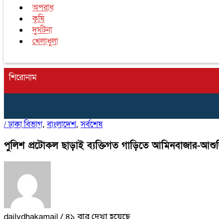
অপরাধ
কৃষি
দুর্ঘটনা
খেলাধুলা
শিরোনাম
/
ঢাকা বিভাগ
বাংলাদেশ
সর্বশেষ
,
,
পুলিশ প্রটোকল ছাড়াই ব্যক্তিগত গাড়িতে আমিনবাজার-আশুলিয়া 
dailydhakamail
/ ৪১ বার দেখা হয়েছে