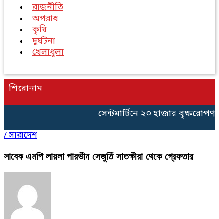
রাজনীতি
অপরাধ
কৃষি
দুর্ঘটনা
খেলাধুলা
শিরোনাম
সেন্টমার্টিনে ২০ হাজার বৃক্ষরোপণ কর
/
সারাদেশ
সাবেক এম‌পি লায়লা পারভীন‌ সেজু‌তিঁ সাতক্ষীরা থেকে গ্রেফতার