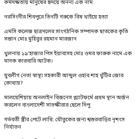
কর্মদক্ষতায় মানুষের হৃদয়ে অনন্য এক নাম
নরসিংদীর শিবপুরে তিনটি গরুকে বিষ খাইয়ে হত্যা
এমসি কলেজ ছাত্রদলের সাংগঠনিক সম্পাদক ছাতকের কৃতি
সন্তান মোঃ মুহিবুর রহমান মারজান
খুলনায় ১৯’হাজার পিস ইয়াবাসহ মোঃ ওমর ফারুক নামে এক
মাদক কারবারি আটক।
যুবলীগ নেতা স্বাস্থ্য সহকারী আব্দুল ওহাব শাহ খুঁটির জোর
কোথায়?
মালয়েশিয়ায় অনলাইন বিজনেস প্ল্যাটফর্মে প্রথম স্থান অর্জন
করলেন বাংলাদেশী সাতক্ষীরার ছেলে দিপু
গর্ভবতী স্ত্রীর পেটে লাথি: যৌতুকের জন্য শ্বশুরবাড়ির নৃশংস
নির্যাতন