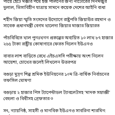
পায়ে হেঁটে মক্কার পথে হজ পালনের জন্য নাটোরের দিনমজুর
দুলাল, ভিসাবিহীন যাত্রায় সামনে কয়েক দেশের আইনি বাধা
শহীদ জিয়া স্মৃতি সংসদের উদ্যোগে রাষ্ট্রপতি জিয়াউর রহমান ও
সাবেক প্রধানমন্ত্রী বেগম খালেদা জিয়ার মাজার জিয়ারত
পাঁচবিবিতে খাল পুনঃখনন প্রকল্পের অব্যয়িত ১০ লাখ ৮৭ হাজার
২৬৫ টাকা রাষ্ট্রীয় কোষাগারে ফেরত দিলেন ইউএনও
বাবার লাশ বাড়িতে রেখে এইচএসসি পরীক্ষায় অংশ নিলেন
আয়েশা, চোখের জলেই লিখলেন উত্তরপত্র
বগুড়া মুদ্রণ শিল্প শ্রমিক ইউনিয়নের ১০ম ত্রি-বার্ষিক নির্বাচনের
তফসিল ঘোষণা
বগুড়ায় ২ হাজার পিস ট্যাপেন্টাডল ট্যাবলেটসহ ‘মাদক সম্রাজ্ঞী’
বেহুলা ও বিথীসহ গ্রেফতার ৩
সৎ, ন্যায়নিষ্ঠ, সাহসী ও মানবিক ইউএনও সাবরিনা শারমিন: