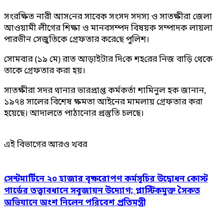
সং‌র‌ক্ষিত নারী আস‌নের সাবেক সংসদ সদস্য ও সাতক্ষীরা জেলা
আওয়ামী লীগের শিক্ষা ও মানবসম্পদ বিষয়ক সম্পাদক লায়লা
পারভীন সেজু‌তিকে গ্রেফতার করে‌ছে পু‌লিশ।
সোমবার (১৯ মে) রাত আড়াইটার দি‌কে শহ‌রের নিজ বা‌ড়ি থেকে
তাকে গ্রেফতার করা হয়।
সাতক্ষীরা সদর থানার ভা‌রপ্রাপ্ত কর্মকর্তা শা‌মিনুল হক জানান,
১৯৭৪ সালের বিশেষ ক্ষমতা আইনের মামলায় গ্রেফতার করা
হয়েছে। আদালতে পাঠানোর প্রস্তুতি চলছে।
এই বিভাগের আরও খবর
সেন্টমার্টিনে ২০ হাজার বৃক্ষরোপণ কর্মসূচির উদ্বোধন কোস্ট
গার্ডের তত্ত্বাবধানে সবুজায়ন উদ্যোগ; প্লাস্টিকমুক্ত সৈকত
অভিযানে অংশ নিলেন পরিবেশ প্রতিমন্ত্রী