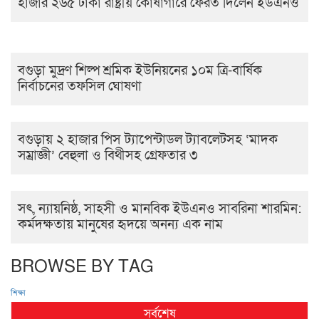
হাজার ২৬৫ টাকা রাষ্ট্রীয় কোষাগারে ফেরত দিলেন ইউএনও
বগুড়া মুদ্রণ শিল্প শ্রমিক ইউনিয়নের ১০ম ত্রি-বার্ষিক
নির্বাচনের তফসিল ঘোষণা
বগুড়ায় ২ হাজার পিস ট্যাপেন্টাডল ট্যাবলেটসহ ‘মাদক
সম্রাজ্ঞী’ বেহুলা ও বিথীসহ গ্রেফতার ৩
সৎ, ন্যায়নিষ্ঠ, সাহসী ও মানবিক ইউএনও সাবরিনা শারমিন:
কর্মদক্ষতায় মানুষের হৃদয়ে অনন্য এক নাম
BROWSE BY TAG
শিক্ষা
সর্বশেষ