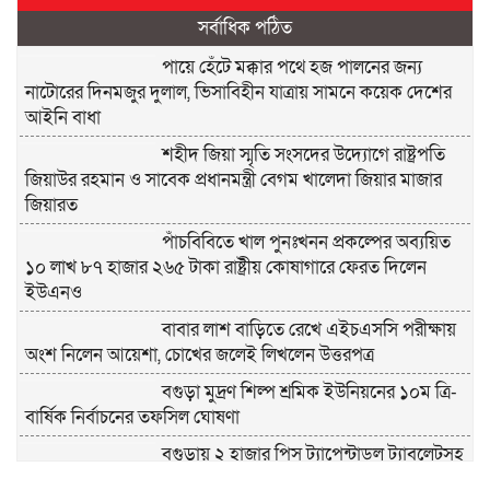
সর্বাধিক পঠিত
পায়ে হেঁটে মক্কার পথে হজ পালনের জন্য
নাটোরের দিনমজুর দুলাল, ভিসাবিহীন যাত্রায় সামনে কয়েক দেশের
আইনি বাধা
শহীদ জিয়া স্মৃতি সংসদের উদ্যোগে রাষ্ট্রপতি
জিয়াউর রহমান ও সাবেক প্রধানমন্ত্রী বেগম খালেদা জিয়ার মাজার
জিয়ারত
পাঁচবিবিতে খাল পুনঃখনন প্রকল্পের অব্যয়িত
১০ লাখ ৮৭ হাজার ২৬৫ টাকা রাষ্ট্রীয় কোষাগারে ফেরত দিলেন
ইউএনও
বাবার লাশ বাড়িতে রেখে এইচএসসি পরীক্ষায়
অংশ নিলেন আয়েশা, চোখের জলেই লিখলেন উত্তরপত্র
বগুড়া মুদ্রণ শিল্প শ্রমিক ইউনিয়নের ১০ম ত্রি-
বার্ষিক নির্বাচনের তফসিল ঘোষণা
বগুড়ায় ২ হাজার পিস ট্যাপেন্টাডল ট্যাবলেটসহ
‘মাদক সম্রাজ্ঞী’ বেহুলা ও বিথীসহ গ্রেফতার ৩