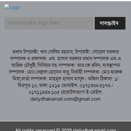
সৎ, ন্যায়নিষ্ঠ, সাহসী ও মানবিক ইউএনও
সাবরিনা শারমিন: কর্মদক্ষতায় মানুষের হৃদয়ে অনন্য এক নাম
নরসিংদীর শিবপুরে তিনটি গরুকে বিষ খাইয়ে
হত্যা
পাঁচবিবির ইউএনও কাশপিয়া তাসরিন: একাই
সামলাচ্ছেন একাধিক গুরুত্বপূর্ণ দায়িত্ব, প্রশংসায় মুখর এলাকাবাসী
প্রধান উপদেষ্টা: খান সেলিম রহমান, উপদেষ্টা: সোহেল সরকার
বগুড়া মুদ্রণ শিল্প শ্রমিক ইউনিয়নের নির্বাচন
সম্পাদক ও প্রকাশক: এম. হাসান সরকার প্রধান সম্পাদক এম.এ
পরিচালনা কমিটির প্রস্তুতি সভা অনুষ্ঠিত
আরিফ চৌধুরী, সিনিয়র সহ-সম্পাদক: আর কে রবিন, ব্যবস্থাপনা
সম্পাদক: মোঃ বেল্লাল হোসেন বাবু, নির্বাহী সম্পাদক: মোঃ ফারুক
মিয়া,বার্তা সম্পাদক: মাহমুদ হাসান মাসুদ। অফিস ঠিকানা: ১/
মিরপুর-১০, ঢাকা-১২১৫ মোবাইল: ০১৭১৩৬৮৫১৭৬ /
০১৭১১৪৪৮১০৫ হোয়াটসঅ্যাপ ই-মেইল:
dailydhakamail.com@gmail.com
All rights reserved © 2025 dailydhakamail.com