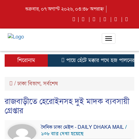
শুক্রবার, ০৭ অগাস্ট ২০২৬, ০৩:৩৮ অপরাহ্ন
Toggle
navigation
শিরোনাম
পায়ে হেঁটে মক্কার পথে হজ পালনের জন
/
ঢাকা বিভাগ
সর্বশেষ
,
রাজবাড়ীতে হেরোইনসহ দুই মাদক ব্যবসায়ী
গ্রেপ্তার
দৈনিক ঢাকা মেইল - DAILY DHAKA MAIL
/
১৩৮ বার দেখা হয়েছে