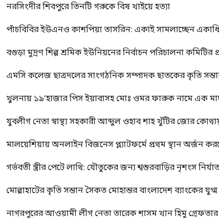
নরসিংদীর শিবপুরে তিনটি গরুকে বিষ খাইয়ে হত্যা
পাঁচবিবির ইউএনও কাশপিয়া তাসরিন: একাই সামলাচ্ছেন একাধিক গুর
বগুড়া মুদ্রণ শিল্প শ্রমিক ইউনিয়নের নির্বাচন পরিচালনা কমিটির প্র
এমসি কলেজ ছাত্রদলের সাংগঠনিক সম্পাদক ছাতকের কৃতি সন্তা
খুলনায় ১৯’হাজার পিস ইয়াবাসহ মোঃ ওমর ফারুক নামে এক 
যুবলীগ নেতা স্বাস্থ্য সহকারী আব্দুল ওহাব শাহ খুঁটির জোর কোথা
মালয়েশিয়ায় অনলাইন বিজনেস প্ল্যাটফর্মে প্রথম স্থান অর্জন ক
গর্ভবতী স্ত্রীর পেটে লাথি: যৌতুকের জন্য শ্বশুরবাড়ির নৃশংস নির্যা
মোল্লাহাটের কৃতি সন্তান সৈকত মোহান্তর বাংলাদেশ ব্যাংকের যুগ
নাগরপুরের আওয়ামী লীগ নেতা তারেক শাসম খান হিমু গ্রেফতার