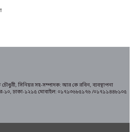
া
 চৌধুরী, সিনিয়র সহ-সম্পাদক: আর কে রবিন, ব্যবস্থাপনা
১/ মিরপুর-১০, ঢাকা-১২১৫ মোবাইল: ০১৭১৩৬৮৫১৭৬ /০১৭১১৪৪৮১০৫