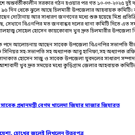
েশে অন্তর্বর্তীকালীন সরকার গঠন হওয়ার পর গত ১০-০৩-২০২৫ দু
ত হলেও ৯৬ দিন থেকে ঝুলে আছে চিলমারী উপজেলার আহবায়ক কমিট
আছেন দোটানায় আর সাধারণ জনগনের মধ্যে শুরু হয়েছে মিশ্র প্রত
ুরু হয়েছে, সেখানে বিএনপির মত জনবান্ধব দলের থানা কমিটি দিতে
লহাজ্ব সোহেল হোসেন কায়কোবাদ খুব দ্রুত চিলমারীর উপজেলা ব
দে আলোচনায় আছেন সাবেক উপজেলা বিএনপির সভাপতি বীর মুক্ত
েক সিনিয়র সহ-সভাপতি সহ অধ্যাপক আবু হানিফা,সহ অধ্যাপক রফ
 সাদাকাত হোসেন সাজু ও সাবেক উপজেলা যুবদলের সাধারণ সম্পা
শাবাদী খুব দ্রুত সময়ের মধ্যে কুড়িগ্রাম জেলার আহবায়ক কমিটির
ও সাবেক প্রধানমন্ত্রী বেগম খালেদা জিয়ার মাজার জিয়ারত
য়েশা, চোখের জলেই লিখলেন উত্তরপত্র