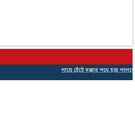
পায়ে হেঁটে মক্কার পথে হজ পালনের জ