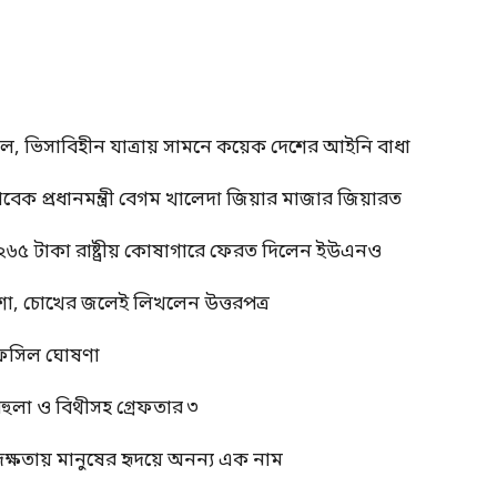
াল, ভিসাবিহীন যাত্রায় সামনে কয়েক দেশের আইনি বাধা
াবেক প্রধানমন্ত্রী বেগম খালেদা জিয়ার মাজার জিয়ারত
 ২৬৫ টাকা রাষ্ট্রীয় কোষাগারে ফেরত দিলেন ইউএনও
শা, চোখের জলেই লিখলেন উত্তরপত্র
র তফসিল ঘোষণা
বেহুলা ও বিথীসহ গ্রেফতার ৩
দক্ষতায় মানুষের হৃদয়ে অনন্য এক নাম