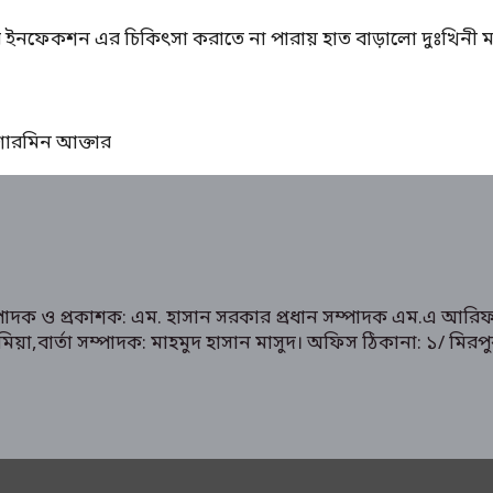
ের ইনফেকশন এর চিকিৎসা করাতে না পারায় হাত বাড়ালো দুঃখিনী ম
ঃ শারমিন আক্তার
ম্পাদক ও প্রকাশক: এম. হাসান সরকার প্রধান সম্পাদক এম.এ আরিফ
রুক মিয়া,বার্তা সম্পাদক: মাহমুদ হাসান মাসুদ। অফিস ঠিকানা: 