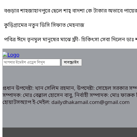
বগুড়ার শাহজাহানপুরে ছেলে শাহ্ বাদশা কে টাকার অভাবে পায়
কুড়িগ্রামের নতুন ডিসি সিফাত মেহনাজ
পবিত্র ঈদে তৃনমুল মানুষের মাঝে ফ্রী- চিকিৎসা সেবা দিলেন ডা
প্রধান উপদেষ্টা: খান সেলিম রহমান, উপদেষ্টা: সোহেল সরকার স
সম্পাদক: মোঃ বেল্লাল হোসেন বাবু, নির্বাহী সম্পাদক: মোঃ ফা
হোয়াটসঅ্যাপ ই-মেইল: dailydhakamail.com@gmail.com