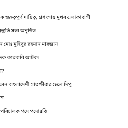
ুত্বপূর্ণ দায়িত্ব, প্রশংসায় মুখর এলাকাবাসী
স্তুতি সভা অনুষ্ঠিত
ন মোঃ মুহিবুর রহমান মারজান
মাদক কারবারি আটক।
য়?
রলেন বাংলাদেশী সাতক্ষীরার ছেলে দিপু
তন
্ম পরিচালক পদে পদোন্নতি