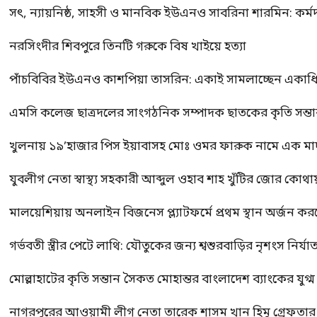
সৎ, ন্যায়নিষ্ঠ, সাহসী ও মানবিক ইউএনও সাবরিনা শারমিন: কর্ম
নরসিংদীর শিবপুরে তিনটি গরুকে বিষ খাইয়ে হত্যা
পাঁচবিবির ইউএনও কাশপিয়া তাসরিন: একাই সামলাচ্ছেন একাধিক গুর
এমসি কলেজ ছাত্রদলের সাংগঠনিক সম্পাদক ছাতকের কৃতি সন্তা
খুলনায় ১৯’হাজার পিস ইয়াবাসহ মোঃ ওমর ফারুক নামে এক 
যুবলীগ নেতা স্বাস্থ্য সহকারী আব্দুল ওহাব শাহ খুঁটির জোর কোথা
মালয়েশিয়ায় অনলাইন বিজনেস প্ল্যাটফর্মে প্রথম স্থান অর্জন ক
গর্ভবতী স্ত্রীর পেটে লাথি: যৌতুকের জন্য শ্বশুরবাড়ির নৃশংস নির্যা
মোল্লাহাটের কৃতি সন্তান সৈকত মোহান্তর বাংলাদেশ ব্যাংকের যুগ
নাগরপুরের আওয়ামী লীগ নেতা তারেক শাসম খান হিমু গ্রেফতার