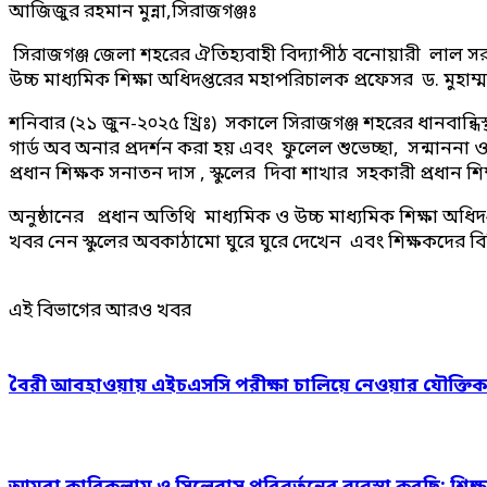
আজিজুর রহমান মুন্না,সিরাজগঞ্জঃ
সিরাজগঞ্জ জেলা শহরের ঐতিহ্যবাহী বিদ্যাপীঠ বনোয়ারী লাল সরক
উচ্চ মাধ্যমিক শিক্ষা অধিদপ্তরের মহাপরিচালক প্রফেসর ড. মুহা
শনিবার (২১ জুন-২০২৫ খ্রিঃ) সকালে সিরাজগঞ্জ শহরের ধানবান্ধি
গার্ড অব অনার প্রদর্শন করা হয় এবং ফুলেল শুভেচ্ছা, সন্মানন
প্রধান শিক্ষক সনাতন দাস , স্কুলের দিবা শাখার সহকারী প্রধান শি
অনুষ্ঠানের প্রধান অতিথি মাধ্যমিক ও উচ্চ মাধ্যমিক শিক্ষা 
খবর নেন স্কুলের অবকাঠামো ঘুরে ঘুরে দেখেন এবং শিক্ষকদের বিভ
এই বিভাগের আরও খবর
বৈরী আবহাওয়ায় এইচএসসি পরীক্ষা চালিয়ে নেওয়ার যৌক্তি