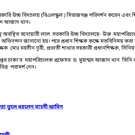
ারি উচ্চ বিদ্যালয় (বিএলস্কুল ) সিরাজগঞ্জ পরিদর্শন করেন এবং
ম্মদ আজাদ খান।
স্থ অবস্থিত বনোয়ারী লাল সরকারি উচ্চ বিদ্যালয়ে- উক্ত মহাপরিচ
া ও অভিনন্দন জানানো হয়। পরে প্রধান শিক্ষক কক্ষে মতবিনিময় কর
ক্ষক মোঃ মহসীন নূরী, প্রভাতী শাখার সহকারী প্রধানশিক্ষক, সিনিয়র
অধিদপ্তর ঢাকা’র মহাপরিচালক প্রফেসর ড. মুহাম্মদ আজাদ খান তি
িন্ন পরামর্শ দেন।
কতা তুলে ধরলেন মাহদী আমিন