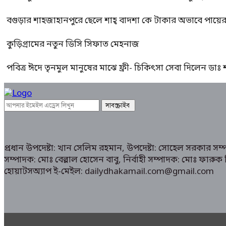
বগুড়ার শাহজাহানপুরে ছেলে শাহ্ বাদশা কে টাকার অভাবে পায়
কুড়িগ্রামের নতুন ডিসি সিফাত মেহনাজ
পবিত্র ঈদে তৃনমুল মানুষের মাঝে ফ্রী- চিকিৎসা সেবা দিলেন ডা
প্রধান উপদেষ্টা: খান সেলিম রহমান, উপদেষ্টা: সোহেল সরকার স
সম্পাদক: মোঃ বেল্লাল হোসেন বাবু, নির্বাহী সম্পাদক: মোঃ ফা
হোয়াটসঅ্যাপ ই-মেইল: dailydhakamail.com@gmail.com