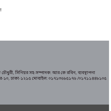
া
 চৌধুরী, সিনিয়র সহ-সম্পাদক: আর কে রবিন, ব্যবস্থাপনা
১/ মিরপুর-১০, ঢাকা-১২১৫ মোবাইল: ০১৭১৩৬৮৫১৭৬ /০১৭১১৪৪৮১০৫