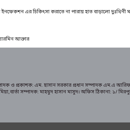
ের ইনফেকশন এর চিকিৎসা করাতে না পারায় হাত বাড়ালো দুঃখিনী ম
ঃ শারমিন আক্তার
ম্পাদক ও প্রকাশক: এম. হাসান সরকার প্রধান সম্পাদক এম.এ আরিফ
রুক মিয়া,বার্তা সম্পাদক: মাহমুদ হাসান মাসুদ। অফিস ঠিকানা: 