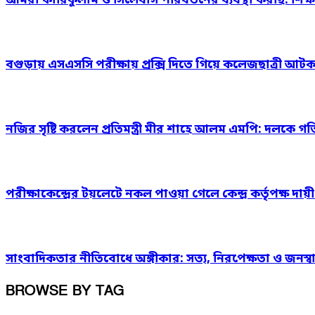
আমরা কারিকুলাম ও সিলেবাস পরিবর্তনের ব্যবস্থা করছি: শিক্ষামন
বগুড়ায় এসএসসি পরীক্ষায় প্রক্সি দিতে গিয়ে কলেজছাত্রী আট
নজির সৃষ্টি করলেন প্রতিমন্ত্রী মীর শাহে আলম এমপি: দলক
পরীক্ষাকেন্দ্রের টয়লেটে নকল পাওয়া গেলে কেন্দ্র কর্তৃপক্ষ দায়ী: শি
সাংবাদিকতার নীতিবোধে অঙ্গীকার: সত্য, নিরপেক্ষতা ও জনস্বার
BROWSE BY TAG