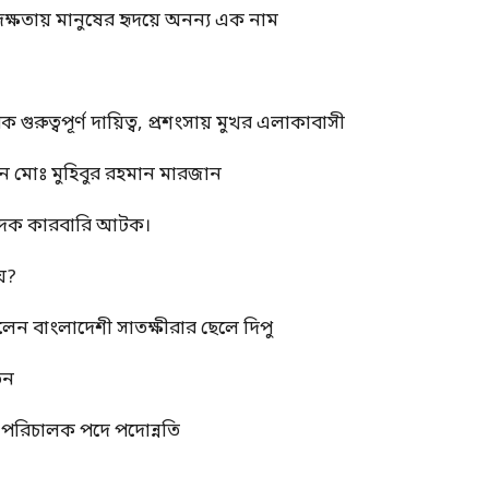
দক্ষতায় মানুষের হৃদয়ে অনন্য এক নাম
ুত্বপূর্ণ দায়িত্ব, প্রশংসায় মুখর এলাকাবাসী
ন মোঃ মুহিবুর রহমান মারজান
মাদক কারবারি আটক।
য়?
রলেন বাংলাদেশী সাতক্ষীরার ছেলে দিপু
তন
্ম পরিচালক পদে পদোন্নতি