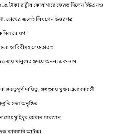
 ২৬৫ টাকা রাষ্ট্রীয় কোষাগারে ফেরত দিলেন ইউএনও
শা, চোখের জলেই লিখলেন উত্তরপত্র
র তফসিল ঘোষণা
বেহুলা ও বিথীসহ গ্রেফতার ৩
দক্ষতায় মানুষের হৃদয়ে অনন্য এক নাম
ুত্বপূর্ণ দায়িত্ব, প্রশংসায় মুখর এলাকাবাসী
স্তুতি সভা অনুষ্ঠিত
ন মোঃ মুহিবুর রহমান মারজান
মাদক কারবারি আটক।