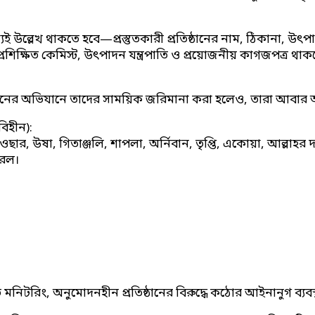
 উল্লেখ থাকতে হবে—প্রস্তুতকারী প্রতিষ্ঠানের নাম, ঠিকানা, উ
ব, প্রশিক্ষিত কেমিস্ট, উৎপাদন যন্ত্রপাতি ও প্রয়োজনীয় কাগজপত্র থা
শাসনের অভিযানে তাদের সাময়িক জরিমানা করা হলেও, তারা আবার আ
িহীন):
ষা, গিতাঞ্জলি, শাপলা, অর্নিবান, তৃপ্তি, একোয়া, আল্লাহর দান, রস
রেল।
িটরিং, অনুমোদনহীন প্রতিষ্ঠানের বিরুদ্ধে কঠোর আইনানুগ ব্যবস্থ