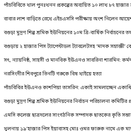
পাঁচবিবিতে খাল পুনঃখনন প্রকল্পের অব্যয়িত ১০ লাখ ৮৭ হাজার
বাবার লাশ বাড়িতে রেখে এইচএসসি পরীক্ষায় অংশ নিলেন আয়ে
বগুড়া মুদ্রণ শিল্প শ্রমিক ইউনিয়নের ১০ম ত্রি-বার্ষিক নির্বাচনে
বগুড়ায় ২ হাজার পিস ট্যাপেন্টাডল ট্যাবলেটসহ ‘মাদক সম্রাজ্ঞী’ 
সৎ, ন্যায়নিষ্ঠ, সাহসী ও মানবিক ইউএনও সাবরিনা শারমিন: কর্ম
নরসিংদীর শিবপুরে তিনটি গরুকে বিষ খাইয়ে হত্যা
পাঁচবিবির ইউএনও কাশপিয়া তাসরিন: একাই সামলাচ্ছেন একাধিক গুর
বগুড়া মুদ্রণ শিল্প শ্রমিক ইউনিয়নের নির্বাচন পরিচালনা কমিটির প্র
এমসি কলেজ ছাত্রদলের সাংগঠনিক সম্পাদক ছাতকের কৃতি সন্তা
খুলনায় ১৯’হাজার পিস ইয়াবাসহ মোঃ ওমর ফারুক নামে এক 