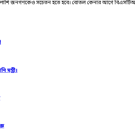
পাশাপাশি জনগণকেও সচেতন হতে হবে। বোতল কেনার আগে বিএসটি
ী
মন্ত্রী।
ী
রু