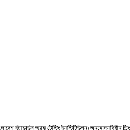
েশ স্ট্যান্ডার্ডস অ্যান্ড টেস্টিং ইনস্টিটিউশন) অনুমোদনবিহীন