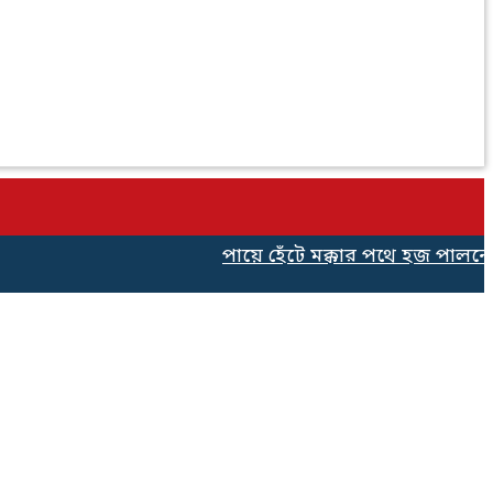
পায়ে হেঁটে মক্কার পথে হজ পালনের জন