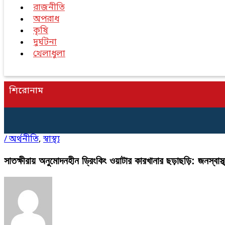
রাজনীতি
অপরাধ
কৃষি
দুর্ঘটনা
খেলাধুলা
শিরোনাম
/
অর্থনীতি
,
স্বাস্থ্য
সাতক্ষীরায় অনুমোদনহীন ড্রিংকিং ওয়াটার কারখানার ছড়াছড়ি: জনস্বাস্থ