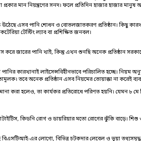
নো প্রকার মান নিয়ন্ত্রণের সনদ। ফলে প্রতিদিন হাজার হাজার মানুষ অস্
উঠেছে এসব পানি শোধন ও বোতলজাতকরণ প্রতিষ্ঠান। কিছু কারখানা
কটেরিয়া টেস্টিং ল্যাব বা প্রশিক্ষিত জনবল।
্বাস করে জারের পানি খাই, কিন্তু এখন শুনছি অনেক প্রতিষ্ঠান 
িকাংশ পানির কারখানাই লাইসেন্সবিহীনভাবে পরিচালিত হচ্ছে। নিয়
ামূলক। তবে অনেক প্রতিষ্ঠান এসব নিয়মের তোয়াক্কা না করেই ব্যবস
রিমানা করা হলেও, তা কার্যকর প্রতিরোধে পরিণত হয়নি। যেমন ৮ মে
েপাটাইটিস, কিডনি রোগ ও ডায়রিয়ার মতো রোগের ঝুঁকি বাড়ে। শিশু
বিএসটিআই-এর লোগো, বিভিন্ন চটকদার লেবেল ও ভুয়া তথ্যসমৃদ্ধ 