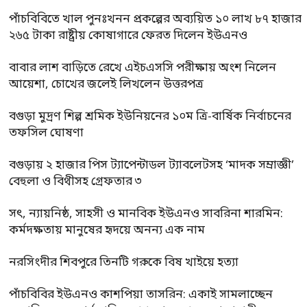
পাঁচবিবিতে খাল পুনঃখনন প্রকল্পের অব্যয়িত ১০ লাখ ৮৭ হাজার
২৬৫ টাকা রাষ্ট্রীয় কোষাগারে ফেরত দিলেন ইউএনও
বাবার লাশ বাড়িতে রেখে এইচএসসি পরীক্ষায় অংশ নিলেন
আয়েশা, চোখের জলেই লিখলেন উত্তরপত্র
বগুড়া মুদ্রণ শিল্প শ্রমিক ইউনিয়নের ১০ম ত্রি-বার্ষিক নির্বাচনের
তফসিল ঘোষণা
বগুড়ায় ২ হাজার পিস ট্যাপেন্টাডল ট্যাবলেটসহ ‘মাদক সম্রাজ্ঞী’
বেহুলা ও বিথীসহ গ্রেফতার ৩
সৎ, ন্যায়নিষ্ঠ, সাহসী ও মানবিক ইউএনও সাবরিনা শারমিন:
কর্মদক্ষতায় মানুষের হৃদয়ে অনন্য এক নাম
নরসিংদীর শিবপুরে তিনটি গরুকে বিষ খাইয়ে হত্যা
পাঁচবিবির ইউএনও কাশপিয়া তাসরিন: একাই সামলাচ্ছেন