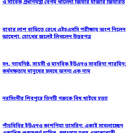
ও সাবেক প্রধানমন্ত্রী বেগম খালেদা জিয়ার মাজার জিয়ারত
বাবার লাশ বাড়িতে রেখে এইচএসসি পরীক্ষায় অংশ নিলেন
আয়েশা, চোখের জলেই লিখলেন উত্তরপত্র
সৎ, ন্যায়নিষ্ঠ, সাহসী ও মানবিক ইউএনও সাবরিনা শারমিন:
কর্মদক্ষতায় মানুষের হৃদয়ে অনন্য এক নাম
নরসিংদীর শিবপুরে তিনটি গরুকে বিষ খাইয়ে হত্যা
পাঁচবিবির ইউএনও কাশপিয়া তাসরিন: একাই সামলাচ্ছেন