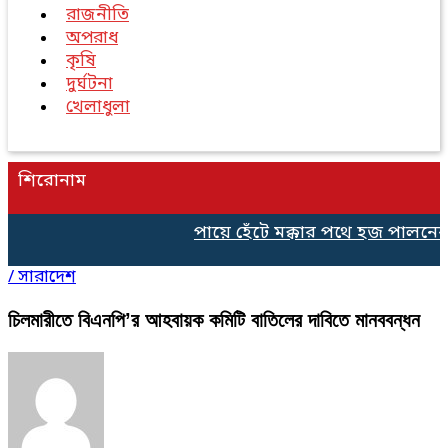
রাজনীতি
অপরাধ
কৃষি
দুর্ঘটনা
খেলাধুলা
শিরোনাম
পায়ে হেঁটে মক্কার পথে হজ পালনের 
/
সারাদেশ
চিলমারীতে বিএনপি’র আহবায়ক কমিটি বাতিলের দাবিতে মানববন্ধন