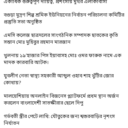
একাধিক গুরুত্বপূর্ণ দায়িত্ব, প্রশংসায় মুখর এলাকাবাসী
বগুড়া মুদ্রণ শিল্প শ্রমিক ইউনিয়নের নির্বাচন পরিচালনা কমিটির
প্রস্তুতি সভা অনুষ্ঠিত
এমসি কলেজ ছাত্রদলের সাংগঠনিক সম্পাদক ছাতকের কৃতি
সন্তান মোঃ মুহিবুর রহমান মারজান
খুলনায় ১৯’হাজার পিস ইয়াবাসহ মোঃ ওমর ফারুক নামে এক
মাদক কারবারি আটক।
যুবলীগ নেতা স্বাস্থ্য সহকারী আব্দুল ওহাব শাহ খুঁটির জোর
কোথায়?
মালয়েশিয়ায় অনলাইন বিজনেস প্ল্যাটফর্মে প্রথম স্থান অর্জন
করলেন বাংলাদেশী সাতক্ষীরার ছেলে দিপু
গর্ভবতী স্ত্রীর পেটে লাথি: যৌতুকের জন্য শ্বশুরবাড়ির নৃশংস
নির্যাতন