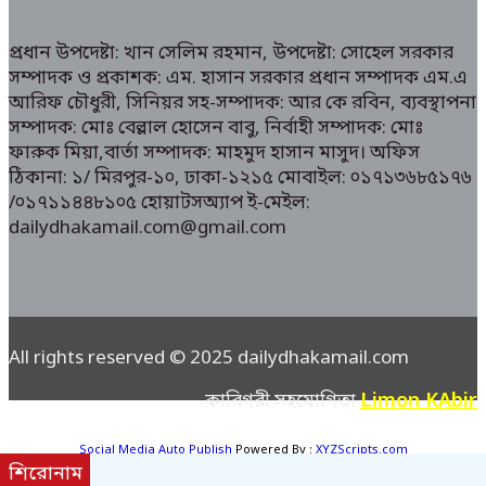
প্রধান উপদেষ্টা: খান সেলিম রহমান, উপদেষ্টা: সোহেল সরকার
সম্পাদক ও প্রকাশক: এম. হাসান সরকার প্রধান সম্পাদক এম.এ
আরিফ চৌধুরী, সিনিয়র সহ-সম্পাদক: আর কে রবিন, ব্যবস্থাপনা
সম্পাদক: মোঃ বেল্লাল হোসেন বাবু, নির্বাহী সম্পাদক: মোঃ
ফারুক মিয়া,বার্তা সম্পাদক: মাহমুদ হাসান মাসুদ। অফিস
ঠিকানা: ১/ মিরপুর-১০, ঢাকা-১২১৫ মোবাইল: ০১৭১৩৬৮৫১৭৬
/০১৭১১৪৪৮১০৫ হোয়াটসঅ্যাপ ই-মেইল:
dailydhakamail.com@gmail.com
All rights reserved © 2025 dailydhakamail.com
Limon KAbir
কারিগরী সহযোগিতা
Social Media Auto Publish
Powered By :
XYZScripts.com
শিরোনাম
Social Media Auto Publish
Powered By :
XYZScripts.com