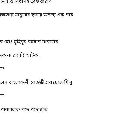
বেহুলা ও বিথীসহ গ্রেফতার ৩
দক্ষতায় মানুষের হৃদয়ে অনন্য এক নাম
ন মোঃ মুহিবুর রহমান মারজান
মাদক কারবারি আটক।
য়?
রলেন বাংলাদেশী সাতক্ষীরার ছেলে দিপু
তন
্ম পরিচালক পদে পদোন্নতি