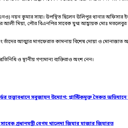
তা (ইউএনও) নয়ন কুমার সাহা। উপস্থিত ছিলেন উলিপুর থানার অফিসার 
লী মিয়া, পৌর বিএনপির সাবেক যুগ্ম আহ্বায়ক মোঃ মতলেবুর রহ
ং তাঁদের আত্মার মাগফেরাত কামনায় বিশেষ দোয়া ও মোনাজাত অনুষ্ঠ
নপ্রতিনিধি ও স্থানীয় গণ্যমান্য ব্যক্তিরাও অংশ নেন।
্ডের তত্ত্বাবধানে সবুজায়ন উদ্যোগ; প্লাস্টিকমুক্ত সৈকত অভিযানে
ও সাবেক প্রধানমন্ত্রী বেগম খালেদা জিয়ার মাজার জিয়ারত