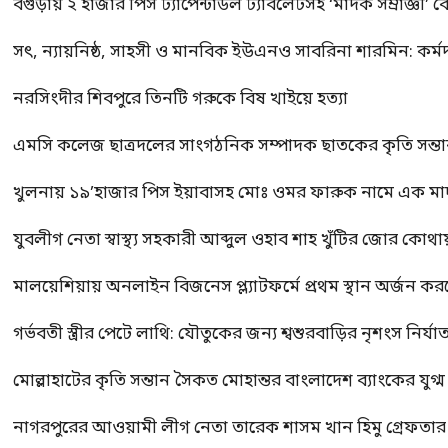
বগুড়ায় ২ হাজার পিস ট্যাপেন্টাডল ট্যাবলেটসহ ‘মাদক সম্রাজ্ঞী’ 
সৎ, ন্যায়নিষ্ঠ, সাহসী ও মানবিক ইউএনও সাবরিনা শারমিন: কর্ম
নরসিংদীর শিবপুরে তিনটি গরুকে বিষ খাইয়ে হত্যা
এমসি কলেজ ছাত্রদলের সাংগঠনিক সম্পাদক ছাতকের কৃতি সন্তা
খুলনায় ১৯’হাজার পিস ইয়াবাসহ মোঃ ওমর ফারুক নামে এক 
যুবলীগ নেতা স্বাস্থ্য সহকারী আব্দুল ওহাব শাহ খুঁটির জোর কোথা
মালয়েশিয়ায় অনলাইন বিজনেস প্ল্যাটফর্মে প্রথম স্থান অর্জন ক
গর্ভবতী স্ত্রীর পেটে লাথি: যৌতুকের জন্য শ্বশুরবাড়ির নৃশংস নির্যা
মোল্লাহাটের কৃতি সন্তান সৈকত মোহান্তর বাংলাদেশ ব্যাংকের যুগ
নাগরপুরের আওয়ামী লীগ নেতা তারেক শাসম খান হিমু গ্রেফতার