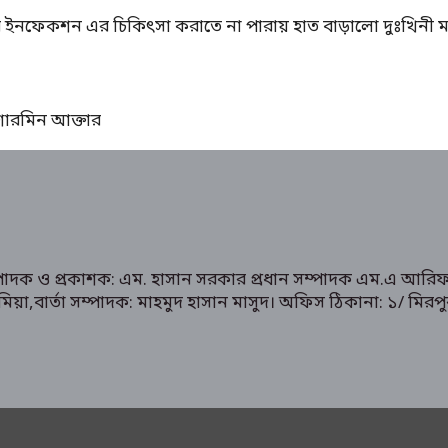
ের ইনফেকশন এর চিকিৎসা করাতে না পারায় হাত বাড়ালো দুঃখিনী ম
ঃ শারমিন আক্তার
ম্পাদক ও প্রকাশক: এম. হাসান সরকার প্রধান সম্পাদক এম.এ আরিফ
রুক মিয়া,বার্তা সম্পাদক: মাহমুদ হাসান মাসুদ। অফিস ঠিকানা: 