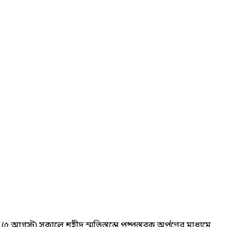
আগস্ট) সকালে শহীদ স্মৃতিস্তম্ভে পুষ্পস্তবক অর্পণের মাধ্যমে