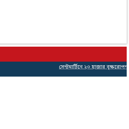
সেন্টমার্টিনে ২০ হাজার বৃক্ষরোপণ কর্ম