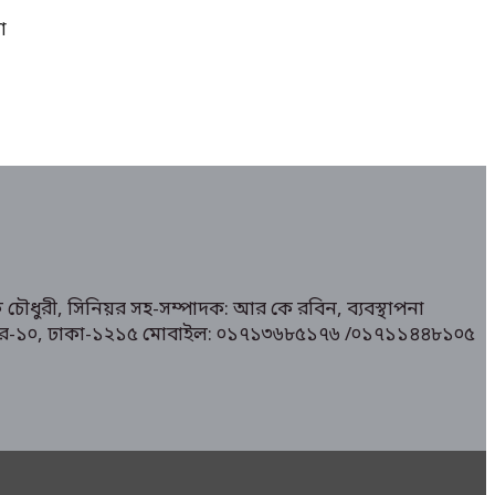
া
 চৌধুরী, সিনিয়র সহ-সম্পাদক: আর কে রবিন, ব্যবস্থাপনা
১/ মিরপুর-১০, ঢাকা-১২১৫ মোবাইল: ০১৭১৩৬৮৫১৭৬ /০১৭১১৪৪৮১০৫