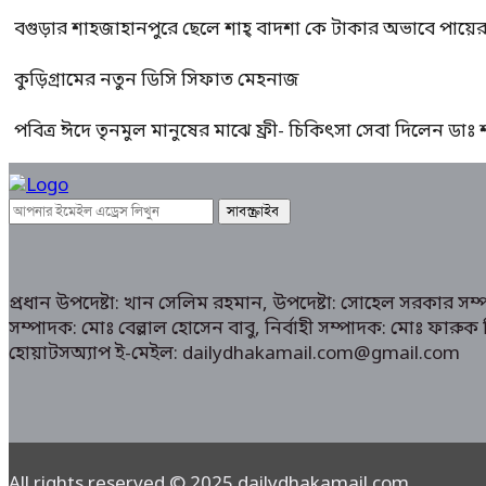
বগুড়ার শাহজাহানপুরে ছেলে শাহ্ বাদশা কে টাকার অভাবে পায়
কুড়িগ্রামের নতুন ডিসি সিফাত মেহনাজ
পবিত্র ঈদে তৃনমুল মানুষের মাঝে ফ্রী- চিকিৎসা সেবা দিলেন ডা
প্রধান উপদেষ্টা: খান সেলিম রহমান, উপদেষ্টা: সোহেল সরকার স
সম্পাদক: মোঃ বেল্লাল হোসেন বাবু, নির্বাহী সম্পাদক: মোঃ ফা
হোয়াটসঅ্যাপ ই-মেইল: dailydhakamail.com@gmail.com
All rights reserved © 2025 dailydhakamail.com