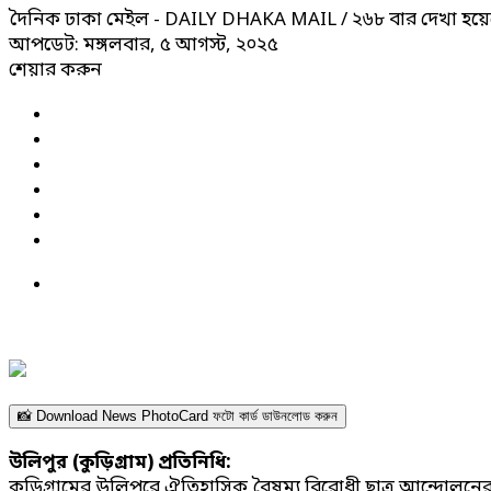
দৈনিক ঢাকা মেইল - DAILY DHAKA MAIL
/ ২৬৮ বার দেখা হয়ে
আপডেট: মঙ্গলবার, ৫ আগস্ট, ২০২৫
শেয়ার করুন
📸 Download News PhotoCard ফটো কার্ড ডাউনলোড করুন
উলিপুর (কুড়িগ্রাম) প্রতিনিধি:
কুড়িগ্রামের উলিপুরে ঐতিহাসিক বৈষম্য বিরোধী ছাত্র আন্দোলনের শহ