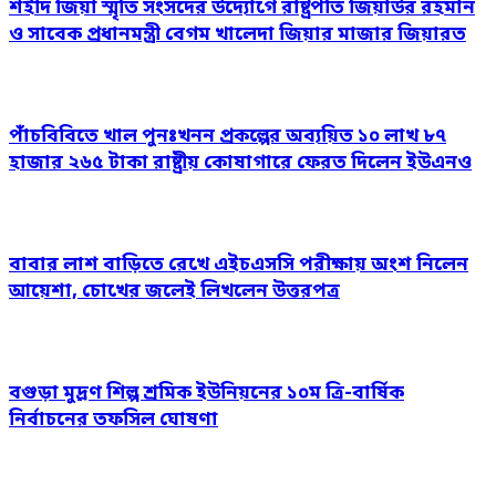
শহীদ জিয়া স্মৃতি সংসদের উদ্যোগে রাষ্ট্রপতি জিয়াউর রহমান
ও সাবেক প্রধানমন্ত্রী বেগম খালেদা জিয়ার মাজার জিয়ারত
পাঁচবিবিতে খাল পুনঃখনন প্রকল্পের অব্যয়িত ১০ লাখ ৮৭
হাজার ২৬৫ টাকা রাষ্ট্রীয় কোষাগারে ফেরত দিলেন ইউএনও
বাবার লাশ বাড়িতে রেখে এইচএসসি পরীক্ষায় অংশ নিলেন
আয়েশা, চোখের জলেই লিখলেন উত্তরপত্র
বগুড়া মুদ্রণ শিল্প শ্রমিক ইউনিয়নের ১০ম ত্রি-বার্ষিক
নির্বাচনের তফসিল ঘোষণা