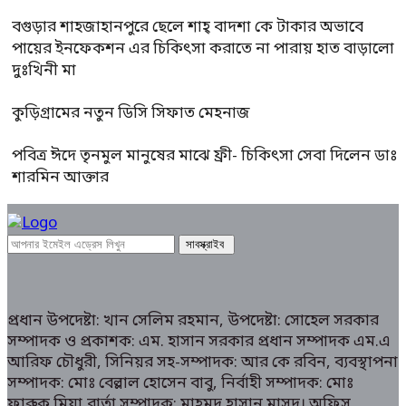
বগুড়ার শাহজাহানপুরে ছেলে শাহ্ বাদশা কে টাকার অভাবে
পায়ের ইনফেকশন এর চিকিৎসা করাতে না পারায় হাত বাড়ালো
দুঃখিনী মা
কুড়িগ্রামের নতুন ডিসি সিফাত মেহনাজ
পবিত্র ঈদে তৃনমুল মানুষের মাঝে ফ্রী- চিকিৎসা সেবা দিলেন ডাঃ
শারমিন আক্তার
প্রধান উপদেষ্টা: খান সেলিম রহমান, উপদেষ্টা: সোহেল সরকার
সম্পাদক ও প্রকাশক: এম. হাসান সরকার প্রধান সম্পাদক এম.এ
আরিফ চৌধুরী, সিনিয়র সহ-সম্পাদক: আর কে রবিন, ব্যবস্থাপনা
সম্পাদক: মোঃ বেল্লাল হোসেন বাবু, নির্বাহী সম্পাদক: মোঃ
ফারুক মিয়া,বার্তা সম্পাদক: মাহমুদ হাসান মাসুদ। অফিস