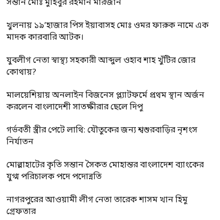
সন্তান মোঃ মুহিবুর রহমান মারজান
খুলনায় ১৯’হাজার পিস ইয়াবাসহ মোঃ ওমর ফারুক নামে এক
মাদক কারবারি আটক।
যুবলীগ নেতা স্বাস্থ্য সহকারী আব্দুল ওহাব শাহ খুঁটির জোর
কোথায়?
মালয়েশিয়ায় অনলাইন বিজনেস প্ল্যাটফর্মে প্রথম স্থান অর্জন
করলেন বাংলাদেশী সাতক্ষীরার ছেলে দিপু
গর্ভবতী স্ত্রীর পেটে লাথি: যৌতুকের জন্য শ্বশুরবাড়ির নৃশংস
নির্যাতন
মোল্লাহাটের কৃতি সন্তান সৈকত মোহান্তর বাংলাদেশ ব্যাংকের
যুগ্ম পরিচালক পদে পদোন্নতি
নাগরপুরের আওয়ামী লীগ নেতা তারেক শাসম খান হিমু
গ্রেফতার