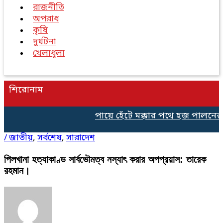
রাজনীতি
অপরাধ
কৃষি
দুর্ঘটনা
খেলাধুলা
শিরোনাম
পায়ে হেঁটে মক্কার পথে হজ পালনের জ
/
জাতীয়
,
সর্বশেষ
,
সারাদেশ
পিলখানা হত্যাকাণ্ড সার্বভৌমত্ব নস্যাৎ করার অপপ্রয়াস: তারেক
রহমান।