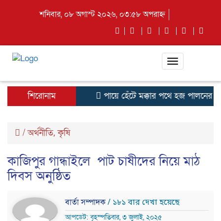
শনিবার, ০৮ অগাস্ট ২০২৬, ০৩:৫৮ অপরাহ্ন
Toggle
navigation
শিরোনাম
পায়ে হেঁটে মক্কার পথে হজ পালনের জন
/
অর্থনীতি
কৃষি
,
কাজিপুর গান্ধাইলে পাট চাষীদের নিয়ে মাঠ
দিবস অনুষ্ঠিত
বার্তা সম্পাদক
/ ১৮১ বার দেখা হয়েছে
আপডেট: বৃহস্পতিবার, ৩ জুলাই, ২০২৫