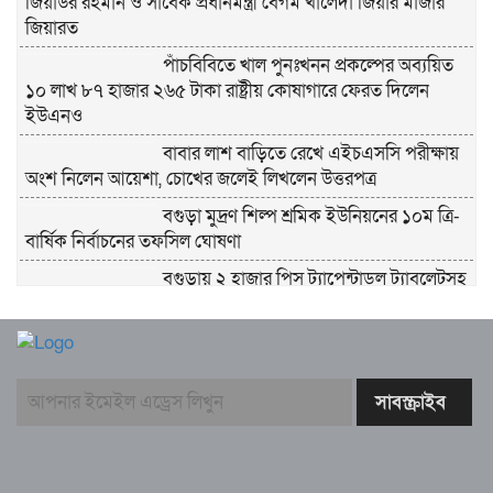
জিয়াউর রহমান ও সাবেক প্রধানমন্ত্রী বেগম খালেদা জিয়ার মাজার
জিয়ারত
পাঁচবিবিতে খাল পুনঃখনন প্রকল্পের অব্যয়িত
১০ লাখ ৮৭ হাজার ২৬৫ টাকা রাষ্ট্রীয় কোষাগারে ফেরত দিলেন
ইউএনও
বাবার লাশ বাড়িতে রেখে এইচএসসি পরীক্ষায়
অংশ নিলেন আয়েশা, চোখের জলেই লিখলেন উত্তরপত্র
বগুড়া মুদ্রণ শিল্প শ্রমিক ইউনিয়নের ১০ম ত্রি-
বার্ষিক নির্বাচনের তফসিল ঘোষণা
বগুড়ায় ২ হাজার পিস ট্যাপেন্টাডল ট্যাবলেটসহ
‘মাদক সম্রাজ্ঞী’ বেহুলা ও বিথীসহ গ্রেফতার ৩
সৎ, ন্যায়নিষ্ঠ, সাহসী ও মানবিক ইউএনও
সাবরিনা শারমিন: কর্মদক্ষতায় মানুষের হৃদয়ে অনন্য এক নাম
নরসিংদীর শিবপুরে তিনটি গরুকে বিষ খাইয়ে
হত্যা
পাঁচবিবির ইউএনও কাশপিয়া তাসরিন: একাই
সামলাচ্ছেন একাধিক গুরুত্বপূর্ণ দায়িত্ব, প্রশংসায় মুখর এলাকাবাসী