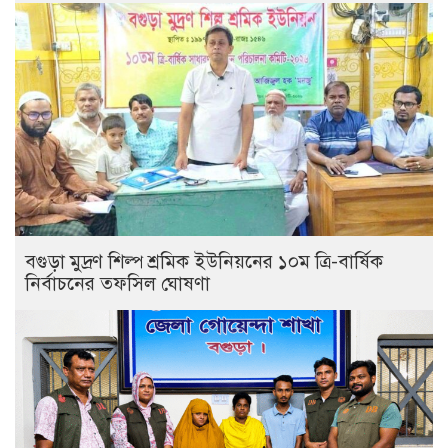
বগুড়া মুদ্রণ শিল্প শ্রমিক ইউনিয়নের ১০ম ত্রি-বার্ষিক
নির্বাচনের তফসিল ঘোষণা