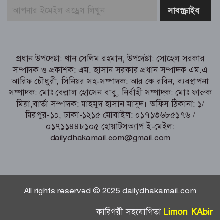
নরসিংদীর শিবপুরে তিনটি গরুকে বিষ খাইয়ে
হত্যা
পাঁচবিবির ইউএনও কাশপিয়া তাসরিন:
একাই সামলাচ্ছেন একাধিক গুরুত্বপূর্ণ দায়িত্ব,
প্রধান উপদেষ্টা: খান সেলিম রহমান, উপদেষ্টা: সোহেল সরকার
প্রশংসায় মুখর এলাকাবাসী
সম্পাদক ও প্রকাশক: এম. হাসান সরকার প্রধান সম্পাদক এম.এ
আরিফ চৌধুরী, সিনিয়র সহ-সম্পাদক: আর কে রবিন, ব্যবস্থাপনা
বগুড়া মুদ্রণ শিল্প শ্রমিক ইউনিয়নের নির্বাচন
সম্পাদক: মোঃ বেল্লাল হোসেন বাবু, নির্বাহী সম্পাদক: মোঃ ফারুক
পরিচালনা কমিটির প্রস্তুতি সভা অনুষ্ঠিত
মিয়া,বার্তা সম্পাদক: মাহমুদ হাসান মাসুদ। অফিস ঠিকানা: ১/
মিরপুর-১০, ঢাকা-১২১৫ মোবাইল: ০১৭১৩৬৮৫১৭৬ /
০১৭১১৪৪৮১০৫ হোয়াটসঅ্যাপ ই-মেইল:
dailydhakamail.com@gmail.com
All rights reserved © 2025 dailydhakamail.com
Limon KAbir
কারিগরী সহযোগিতা