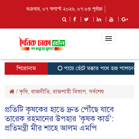
শুক্রবার, ০৭ অগাস্ট ২০২৬, ০৭:০৩ পূর্বাহ্ন
Toggle
navigation
শিরোনাম
পায়ে হেঁটে মক্কার পথে হজ পালনের জন্য ন
/
কৃষি
রাজনীতি
রাজশাহী বিভাগ
সর্বশেষ
,
,
,
প্রতিটি কৃষকের হাতে দ্রুত পৌঁছে যাবে
তারেক রহমানের উপহার ‘কৃষক কার্ড’:
প্রতিমন্ত্রী মীর শাহে আলম এমপি