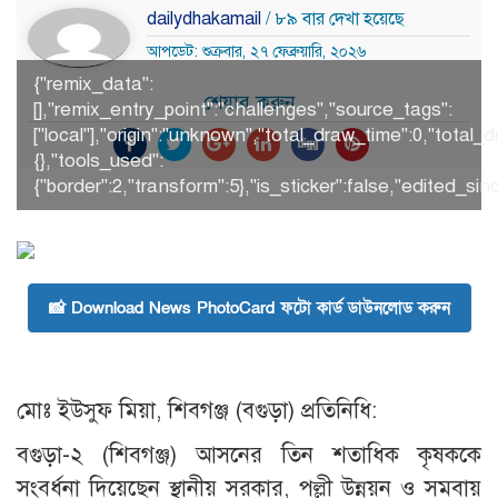
dailydhakamail
/ ৮৯ বার দেখা হয়েছে
আপডেট: শুক্রবার, ২৭ ফেব্রুয়ারি, ২০২৬
{"remix_data":
শেয়ার করুন
[],"remix_entry_point":"challenges","source_tags":
["local"],"origin":"unknown","total_draw_time":0,"tota
{},"tools_used":
{"border":2,"transform":5},"is_sticker":false,"edited_s
📸 Download News PhotoCard ফটো কার্ড ডাউনলোড করুন
মোঃ ইউসুফ মিয়া, শিবগঞ্জ (বগুড়া) প্রতিনিধি:
বগুড়া-২ (শিবগঞ্জ) আসনের তিন শতাধিক কৃষককে
সংবর্ধনা দিয়েছেন স্থানীয় সরকার, পল্লী উন্নয়ন ও সমবায়