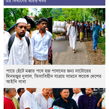
এই বিভাগের আরও খবর
পায়ে হেঁটে মক্কার পথে হজ পালনের জন্য নাটোরের
দিনমজুর দুলাল, ভিসাবিহীন যাত্রায় সামনে কয়েক দেশের
আইনি বাধা