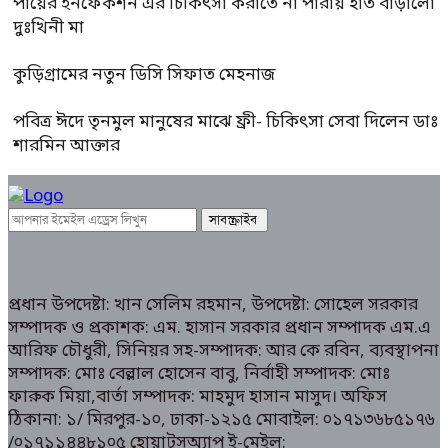
পায়ের ইনফেকশন এর চিকিৎসা করাতে না পারায় হাত বাড়ালো
দুঃখিনী মা
কুড়িগ্রামের নতুন ডিসি সিফাত মেহনাজ
পবিত্র ঈদে তৃনমুল মানুষের মাঝে ফ্রী- চিকিৎসা সেবা দিলেন ডাঃ
শারমিন আক্তার
প্রধান উপদেষ্টা: খান সেলিম রহমান, উপদেষ্টা: সোহেল সরকার
সম্পাদক ও প্রকাশক: এম. হাসান সরকার প্রধান সম্পাদক এম.এ
আরিফ চৌধুরী, সিনিয়র সহ-সম্পাদক: আর কে রবিন, ব্যবস্থাপনা
সম্পাদক: মোঃ বেল্লাল হোসেন বাবু, নির্বাহী সম্পাদক: মোঃ
ফারুক মিয়া,বার্তা সম্পাদক: মাহমুদ হাসান মাসুদ। অফিস
ঠিকানা: ১/ মিরপুর-১০, ঢাকা-১২১৫ মোবাইল: ০১৭১৩৬৮৫১৭৬
/০১৭১১৪৪৮১০৫ হোয়াটসঅ্যাপ ই-মেইল: