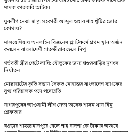
খুলনায় ১৯’হাজার পিস ইয়াবাসহ মোঃ ওমর ফারুক নামে এক
মাদক কারবারি আটক।
যুবলীগ নেতা স্বাস্থ্য সহকারী আব্দুল ওহাব শাহ খুঁটির জোর
কোথায়?
মালয়েশিয়ায় অনলাইন বিজনেস প্ল্যাটফর্মে প্রথম স্থান অর্জন
করলেন বাংলাদেশী সাতক্ষীরার ছেলে দিপু
গর্ভবতী স্ত্রীর পেটে লাথি: যৌতুকের জন্য শ্বশুরবাড়ির নৃশংস
নির্যাতন
মোল্লাহাটের কৃতি সন্তান সৈকত মোহান্তর বাংলাদেশ ব্যাংকের
যুগ্ম পরিচালক পদে পদোন্নতি
নাগরপুরের আওয়ামী লীগ নেতা তারেক শাসম খান হিমু
গ্রেফতার
বগুড়ার শাহজাহানপুরে ছেলে শাহ্ বাদশা কে টাকার অভাবে