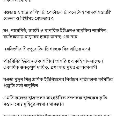
তফসিল ঘোষণা
বগুড়ায় ২ হাজার পিস ট্যাপেন্টাডল ট্যাবলেটসহ ‘মাদক সম্রাজ্ঞী’
বেহুলা ও বিথীসহ গ্রেফতার ৩
সৎ, ন্যায়নিষ্ঠ, সাহসী ও মানবিক ইউএনও সাবরিনা শারমিন:
কর্মদক্ষতায় মানুষের হৃদয়ে অনন্য এক নাম
নরসিংদীর শিবপুরে তিনটি গরুকে বিষ খাইয়ে হত্যা
পাঁচবিবির ইউএনও কাশপিয়া তাসরিন: একাই সামলাচ্ছেন
একাধিক গুরুত্বপূর্ণ দায়িত্ব, প্রশংসায় মুখর এলাকাবাসী
বগুড়া মুদ্রণ শিল্প শ্রমিক ইউনিয়নের নির্বাচন পরিচালনা কমিটির
প্রস্তুতি সভা অনুষ্ঠিত
এমসি কলেজ ছাত্রদলের সাংগঠনিক সম্পাদক ছাতকের কৃতি
সন্তান মোঃ মুহিবুর রহমান মারজান