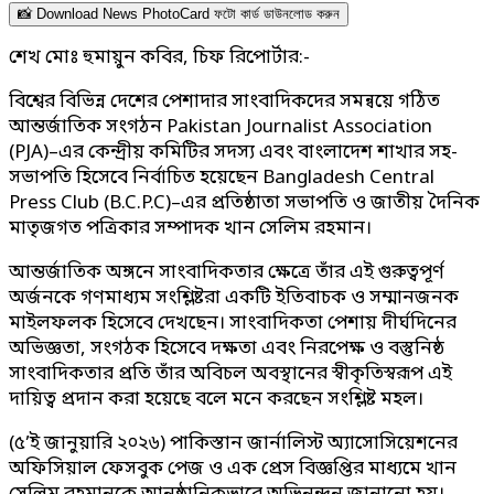
📸 Download News PhotoCard ফটো কার্ড ডাউনলোড করুন
শেখ মোঃ হুমায়ুন কবির, চিফ রিপোর্টার:-
বিশ্বের বিভিন্ন দেশের পেশাদার সাংবাদিকদের সমন্বয়ে গঠিত
আন্তর্জাতিক সংগঠন Pakistan Journalist Association
(PJA)–এর কেন্দ্রীয় কমিটির সদস্য এবং বাংলাদেশ শাখার সহ-
সভাপতি হিসেবে নির্বাচিত হয়েছেন Bangladesh Central
Press Club (B.C.P.C)–এর প্রতিষ্ঠাতা সভাপতি ও জাতীয় দৈনিক
মাতৃজগত পত্রিকার সম্পাদক খান সেলিম রহমান।
আন্তর্জাতিক অঙ্গনে সাংবাদিকতার ক্ষেত্রে তাঁর এই গুরুত্বপূর্ণ
অর্জনকে গণমাধ্যম সংশ্লিষ্টরা একটি ইতিবাচক ও সম্মানজনক
মাইলফলক হিসেবে দেখছেন। সাংবাদিকতা পেশায় দীর্ঘদিনের
অভিজ্ঞতা, সংগঠক হিসেবে দক্ষতা এবং নিরপেক্ষ ও বস্তুনিষ্ঠ
সাংবাদিকতার প্রতি তাঁর অবিচল অবস্থানের স্বীকৃতিস্বরূপ এই
দায়িত্ব প্রদান করা হয়েছে বলে মনে করছেন সংশ্লিষ্ট মহল।
(৫’ই জানুয়ারি ২০২৬) পাকিস্তান জার্নালিস্ট অ্যাসোসিয়েশনের
অফিসিয়াল ফেসবুক পেজ ও এক প্রেস বিজ্ঞপ্তির মাধ্যমে খান