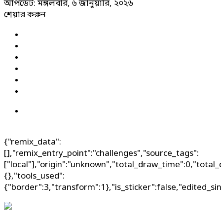
আপডেট: মঙ্গলবার, ৬ জানুয়ারি, ২০২৬
শেয়ার করুন
{"remix_data":
[],"remix_entry_point":"challenges","source_tags":
["local"],"origin":"unknown","total_draw_time":0,"total
{},"tools_used":
{"border":3,"transform":1},"is_sticker":false,"edited_si