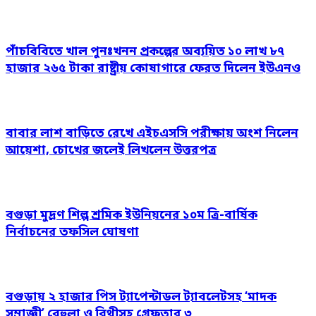
পাঁচবিবিতে খাল পুনঃখনন প্রকল্পের অব্যয়িত ১০ লাখ ৮৭
হাজার ২৬৫ টাকা রাষ্ট্রীয় কোষাগারে ফেরত দিলেন ইউএনও
বাবার লাশ বাড়িতে রেখে এইচএসসি পরীক্ষায় অংশ নিলেন
আয়েশা, চোখের জলেই লিখলেন উত্তরপত্র
বগুড়া মুদ্রণ শিল্প শ্রমিক ইউনিয়নের ১০ম ত্রি-বার্ষিক
নির্বাচনের তফসিল ঘোষণা
বগুড়ায় ২ হাজার পিস ট্যাপেন্টাডল ট্যাবলেটসহ ‘মাদক
সম্রাজ্ঞী’ বেহুলা ও বিথীসহ গ্রেফতার ৩