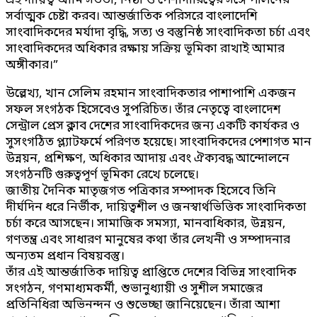
এই দায়িত্ব আমি সততা, নিষ্ঠা ও পেশাদারিত্বের সঙ্গে পালনের
সর্বাত্মক চেষ্টা করব। আন্তর্জাতিক পরিসরে বাংলাদেশি
সাংবাদিকদের মর্যাদা বৃদ্ধি, সত্য ও বস্তুনিষ্ঠ সাংবাদিকতা চর্চা এবং
সাংবাদিকদের অধিকার রক্ষায় সক্রিয় ভূমিকা রাখাই আমার
অঙ্গীকার।”
উল্লেখ্য, খান সেলিম রহমান সাংবাদিকতার পাশাপাশি একজন
সফল সংগঠক হিসেবেও সুপরিচিত। তাঁর নেতৃত্বে বাংলাদেশ
সেন্ট্রাল প্রেস ক্লাব দেশের সাংবাদিকদের জন্য একটি কার্যকর ও
সুসংগঠিত প্ল্যাটফর্মে পরিণত হয়েছে। সাংবাদিকদের পেশাগত মান
উন্নয়ন, প্রশিক্ষণ, অধিকার আদায় এবং ঐক্যবদ্ধ আন্দোলনে
সংগঠনটি গুরুত্বপূর্ণ ভূমিকা রেখে চলেছে।
জাতীয় দৈনিক মাতৃজগত পত্রিকার সম্পাদক হিসেবে তিনি
দীর্ঘদিন ধরে নির্ভীক, দায়িত্বশীল ও জনস্বার্থভিত্তিক সাংবাদিকতা
চর্চা করে আসছেন। সামাজিক সমস্যা, মানবাধিকার, উন্নয়ন,
গণতন্ত্র এবং সাধারণ মানুষের কথা তাঁর লেখনী ও সম্পাদনার
অন্যতম প্রধান বিষয়বস্তু।
তাঁর এই আন্তর্জাতিক দায়িত্ব প্রাপ্তিতে দেশের বিভিন্ন সাংবাদিক
সংগঠন, গণমাধ্যমকর্মী, শুভানুধ্যায়ী ও সুশীল সমাজের
প্রতিনিধিরা অভিনন্দন ও শুভেচ্ছা জানিয়েছেন। তাঁরা আশা