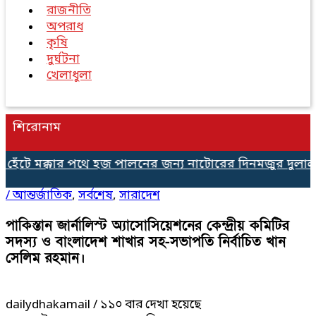
রাজনীতি
অপরাধ
কৃষি
দুর্ঘটনা
খেলাধুলা
শিরোনাম
ে মক্কার পথে হজ পালনের জন্য নাটোরের দিনমজুর দুলাল, ভিস
/
আন্তর্জাতিক
,
সর্বশেষ
,
সারাদেশ
পাকিস্তান জার্নালিস্ট অ্যাসোসিয়েশনের কেন্দ্রীয় কমিটির
সদস্য ও বাংলাদেশ শাখার সহ-সভাপতি নির্বাচিত খান
সেলিম রহমান।
dailydhakamail
/ ১১০ বার দেখা হয়েছে