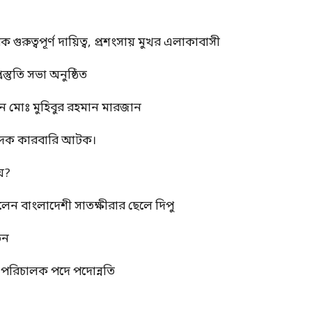
ুত্বপূর্ণ দায়িত্ব, প্রশংসায় মুখর এলাকাবাসী
স্তুতি সভা অনুষ্ঠিত
ন মোঃ মুহিবুর রহমান মারজান
মাদক কারবারি আটক।
য়?
রলেন বাংলাদেশী সাতক্ষীরার ছেলে দিপু
তন
্ম পরিচালক পদে পদোন্নতি