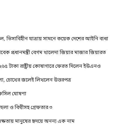
াল, ভিসাবিহীন যাত্রায় সামনে কয়েক দেশের আইনি বাধা
াবেক প্রধানমন্ত্রী বেগম খালেদা জিয়ার মাজার জিয়ারত
 ২৬৫ টাকা রাষ্ট্রীয় কোষাগারে ফেরত দিলেন ইউএনও
শা, চোখের জলেই লিখলেন উত্তরপত্র
র তফসিল ঘোষণা
বেহুলা ও বিথীসহ গ্রেফতার ৩
দক্ষতায় মানুষের হৃদয়ে অনন্য এক নাম