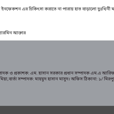
ের ইনফেকশন এর চিকিৎসা করাতে না পারায় হাত বাড়ালো দুঃখিনী ম
ঃ শারমিন আক্তার
ম্পাদক ও প্রকাশক: এম. হাসান সরকার প্রধান সম্পাদক এম.এ আরিফ
রুক মিয়া,বার্তা সম্পাদক: মাহমুদ হাসান মাসুদ। অফিস ঠিকানা: 