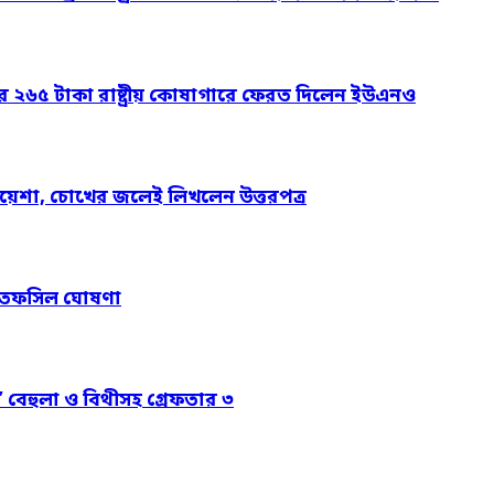
ার ২৬৫ টাকা রাষ্ট্রীয় কোষাগারে ফেরত দিলেন ইউএনও
য়েশা, চোখের জলেই লিখলেন উত্তরপত্র
নের তফসিল ঘোষণা
’ বেহুলা ও বিথীসহ গ্রেফতার ৩