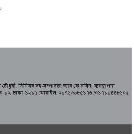
া
 চৌধুরী, সিনিয়র সহ-সম্পাদক: আর কে রবিন, ব্যবস্থাপনা
১/ মিরপুর-১০, ঢাকা-১২১৫ মোবাইল: ০১৭১৩৬৮৫১৭৬ /০১৭১১৪৪৮১০৫