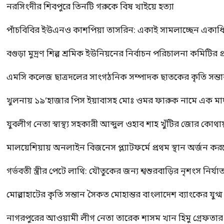
নরসিংদীর শিবপুরে তিনটি গরুকে বিষ খাইয়ে হত্যা
পাঁচবিবির ইউএনও কাশপিয়া তাসরিন: একাই সামলাচ্ছেন একাধিক গুর
বগুড়া মুদ্রণ শিল্প শ্রমিক ইউনিয়নের নির্বাচন পরিচালনা কমিটির প্র
এমসি কলেজ ছাত্রদলের সাংগঠনিক সম্পাদক ছাতকের কৃতি সন্তা
খুলনায় ১৯’হাজার পিস ইয়াবাসহ মোঃ ওমর ফারুক নামে এক 
যুবলীগ নেতা স্বাস্থ্য সহকারী আব্দুল ওহাব শাহ খুঁটির জোর কোথা
মালয়েশিয়ায় অনলাইন বিজনেস প্ল্যাটফর্মে প্রথম স্থান অর্জন ক
গর্ভবতী স্ত্রীর পেটে লাথি: যৌতুকের জন্য শ্বশুরবাড়ির নৃশংস নির্যা
মোল্লাহাটের কৃতি সন্তান সৈকত মোহান্তর বাংলাদেশ ব্যাংকের যুগ
নাগরপুরের আওয়ামী লীগ নেতা তারেক শাসম খান হিমু গ্রেফতার