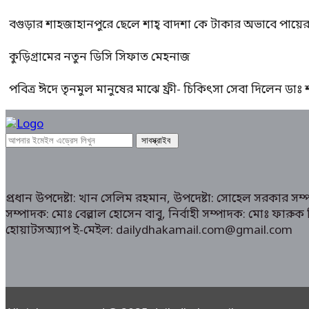
বগুড়ার শাহজাহানপুরে ছেলে শাহ্ বাদশা কে টাকার অভাবে পায়
কুড়িগ্রামের নতুন ডিসি সিফাত মেহনাজ
পবিত্র ঈদে তৃনমুল মানুষের মাঝে ফ্রী- চিকিৎসা সেবা দিলেন ডা
প্রধান উপদেষ্টা: খান সেলিম রহমান, উপদেষ্টা: সোহেল সরকার স
সম্পাদক: মোঃ বেল্লাল হোসেন বাবু, নির্বাহী সম্পাদক: মোঃ ফা
হোয়াটসঅ্যাপ ই-মেইল: dailydhakamail.com@gmail.com