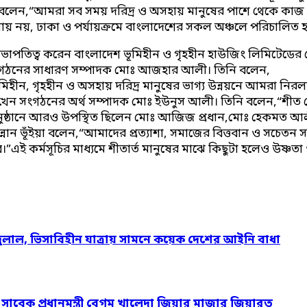
েন,“আমরা সব সময় দরিদ্র ও অসহায় মানুষের পাশে থেকে কাজ করার চ
য়ায় নয়, ঢাকা ও পর্যায়ক্রমে বাংলাদেশের সকল অঞ্চলে পরিচালিত হচ
াপতিত্ব করেন বাংলাদেশ ভূমিহীন ও গৃহহীন হাউজিং লিমিটেডের ক
রেন সংগঠনের সাধারণ সম্পাদক মোঃ আজহার আলী। তিনি বলেন,
 ভূমিহীন, গৃহহীন ও অসহায় দরিদ্র মানুষের ভাগ্য উন্নয়নে আমরা
খেন সংগঠনের অর্থ সম্পাদক মোঃ ইউনুস আলী। তিনি বলেন,“শীত মৌস
্ঠানে আরও উপস্থিত ছিলেন মোঃ আজিজ প্রধান,মোঃ হেকমত আলী, মোঃ
ুল মান্নান ভূঁইয়া বলেন,“আমাদের প্রত্যাশা, সমাজের বিত্তবান ও সচ
ভব।”এই কর্মসূচির মাধ্যমে শীতার্ত মানুষের মাঝে কিছুটা হলেও উষ্
দুলাল, ভিসাবিহীন যাত্রায় সামনে কয়েক দেশের আইনি বাধা
ও সাবেক প্রধানমন্ত্রী বেগম খালেদা জিয়ার মাজার জিয়ারত