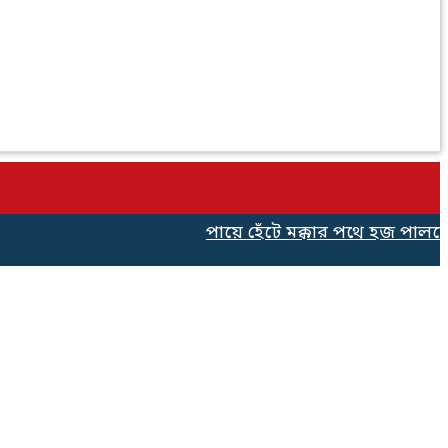
পায়ে হেঁটে মক্কার পথে হজ পালনের জ