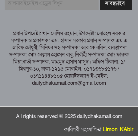
নরসিংদীর শিবপুরে তিনটি গরুকে বিষ খাইয়ে
হত্যা
পাঁচবিবির ইউএনও কাশপিয়া তাসরিন: একাই
সামলাচ্ছেন একাধিক গুরুত্বপূর্ণ দায়িত্ব, প্রশংসায় মুখর এলাকাবাসী
প্রধান উপদেষ্টা: খান সেলিম রহমান, উপদেষ্টা: সোহেল সরকার
বগুড়া মুদ্রণ শিল্প শ্রমিক ইউনিয়নের নির্বাচন
সম্পাদক ও প্রকাশক: এম. হাসান সরকার প্রধান সম্পাদক এম.এ
পরিচালনা কমিটির প্রস্তুতি সভা অনুষ্ঠিত
আরিফ চৌধুরী, সিনিয়র সহ-সম্পাদক: আর কে রবিন, ব্যবস্থাপনা
সম্পাদক: মোঃ বেল্লাল হোসেন বাবু, নির্বাহী সম্পাদক: মোঃ ফারুক
মিয়া,বার্তা সম্পাদক: মাহমুদ হাসান মাসুদ। অফিস ঠিকানা: ১/
মিরপুর-১০, ঢাকা-১২১৫ মোবাইল: ০১৭১৩৬৮৫১৭৬ /
০১৭১১৪৪৮১০৫ হোয়াটসঅ্যাপ ই-মেইল:
dailydhakamail.com@gmail.com
All rights reserved © 2025 dailydhakamail.com
কারিগরী সহযোগিতা
Limon KAbir