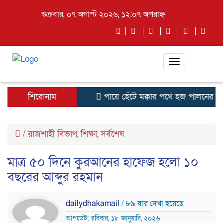
শুক্রবার, ০৭ অগাস্ট ২০২৬, ১২:০৭ অপরাহ্ন
Toggle
navigation
শিরোনাম
পায়ে হেঁটে মক্কার পথে হজ পালনের জন্
/
রাজশাহী বিভাগ
,
শিক্ষা
,
সর্বশেষ
মাত্র ৫০ দিনে কুরআনের হাফেজ হলো ১০
বছরের আব্দুর রহমান
dailydhakamail
/ ৮৯ বার দেখা হয়েছে
আপডেট: রবিবার, ১৮ জানুয়ারি, ২০২৬