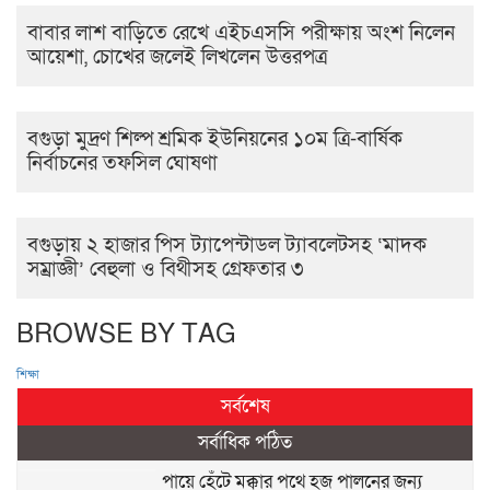
বাবার লাশ বাড়িতে রেখে এইচএসসি পরীক্ষায় অংশ নিলেন
আয়েশা, চোখের জলেই লিখলেন উত্তরপত্র
বগুড়া মুদ্রণ শিল্প শ্রমিক ইউনিয়নের ১০ম ত্রি-বার্ষিক
নির্বাচনের তফসিল ঘোষণা
বগুড়ায় ২ হাজার পিস ট্যাপেন্টাডল ট্যাবলেটসহ ‘মাদক
সম্রাজ্ঞী’ বেহুলা ও বিথীসহ গ্রেফতার ৩
BROWSE BY TAG
শিক্ষা
সর্বশেষ
সর্বাধিক পঠিত
পায়ে হেঁটে মক্কার পথে হজ পালনের জন্য