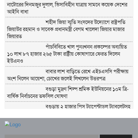
নাটোরের দিনমজুর দুলাল, ভিসাবিহীন যাত্রায় সামনে কয়েক দেশের
আইনি বাধা
শহীদ জিয়া স্মৃতি সংসদের উদ্যোগে রাষ্ট্রপতি
জিয়াউর রহমান ও সাবেক প্রধানমন্ত্রী বেগম খালেদা জিয়ার মাজার
জিয়ারত
পাঁচবিবিতে খাল পুনঃখনন প্রকল্পের অব্যয়িত
১০ লাখ ৮৭ হাজার ২৬৫ টাকা রাষ্ট্রীয় কোষাগারে ফেরত দিলেন
ইউএনও
বাবার লাশ বাড়িতে রেখে এইচএসসি পরীক্ষায়
অংশ নিলেন আয়েশা, চোখের জলেই লিখলেন উত্তরপত্র
বগুড়া মুদ্রণ শিল্প শ্রমিক ইউনিয়নের ১০ম ত্রি-
বার্ষিক নির্বাচনের তফসিল ঘোষণা
বগুড়ায় ২ হাজার পিস ট্যাপেন্টাডল ট্যাবলেটসহ
‘মাদক সম্রাজ্ঞী’ বেহুলা ও বিথীসহ গ্রেফতার ৩
সৎ, ন্যায়নিষ্ঠ, সাহসী ও মানবিক ইউএনও
সাবরিনা শারমিন: কর্মদক্ষতায় মানুষের হৃদয়ে অনন্য এক নাম