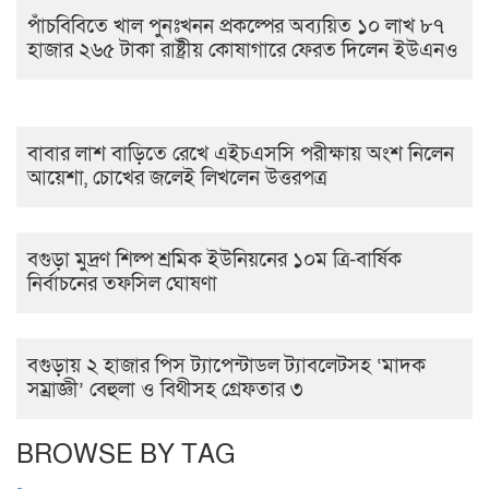
পাঁচবিবিতে খাল পুনঃখনন প্রকল্পের অব্যয়িত ১০ লাখ ৮৭
হাজার ২৬৫ টাকা রাষ্ট্রীয় কোষাগারে ফেরত দিলেন ইউএনও
বাবার লাশ বাড়িতে রেখে এইচএসসি পরীক্ষায় অংশ নিলেন
আয়েশা, চোখের জলেই লিখলেন উত্তরপত্র
বগুড়া মুদ্রণ শিল্প শ্রমিক ইউনিয়নের ১০ম ত্রি-বার্ষিক
নির্বাচনের তফসিল ঘোষণা
বগুড়ায় ২ হাজার পিস ট্যাপেন্টাডল ট্যাবলেটসহ ‘মাদক
সম্রাজ্ঞী’ বেহুলা ও বিথীসহ গ্রেফতার ৩
BROWSE BY TAG