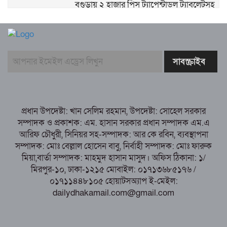
বগুড়ায় ২ হাজার পিস ট্যাপেন্টাডল ট্যাবলেটসহ
‘মাদক সম্রাজ্ঞী’ বেহুলা ও বিথীসহ গ্রেফতার ৩
সৎ, ন্যায়নিষ্ঠ, সাহসী ও মানবিক ইউএনও
সাবরিনা শারমিন: কর্মদক্ষতায় মানুষের হৃদয়ে অনন্য এক নাম
নরসিংদীর শিবপুরে তিনটি গরুকে বিষ খাইয়ে
হত্যা
পাঁচবিবির ইউএনও কাশপিয়া তাসরিন: একাই
সামলাচ্ছেন একাধিক গুরুত্বপূর্ণ দায়িত্ব, প্রশংসায় মুখর এলাকাবাসী
প্রধান উপদেষ্টা: খান সেলিম রহমান, উপদেষ্টা: সোহেল সরকার
বগুড়া মুদ্রণ শিল্প শ্রমিক ইউনিয়নের নির্বাচন
সম্পাদক ও প্রকাশক: এম. হাসান সরকার প্রধান সম্পাদক এম.এ
পরিচালনা কমিটির প্রস্তুতি সভা অনুষ্ঠিত
আরিফ চৌধুরী, সিনিয়র সহ-সম্পাদক: আর কে রবিন, ব্যবস্থাপনা
সম্পাদক: মোঃ বেল্লাল হোসেন বাবু, নির্বাহী সম্পাদক: মোঃ ফারুক
মিয়া,বার্তা সম্পাদক: মাহমুদ হাসান মাসুদ। অফিস ঠিকানা: ১/
মিরপুর-১০, ঢাকা-১২১৫ মোবাইল: ০১৭১৩৬৮৫১৭৬ /
০১৭১১৪৪৮১০৫ হোয়াটসঅ্যাপ ই-মেইল:
dailydhakamail.com@gmail.com