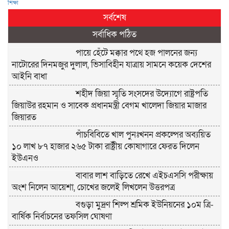
শিক্ষা
সর্বশেষ
সর্বাধিক পঠিত
পায়ে হেঁটে মক্কার পথে হজ পালনের জন্য
নাটোরের দিনমজুর দুলাল, ভিসাবিহীন যাত্রায় সামনে কয়েক দেশের
আইনি বাধা
শহীদ জিয়া স্মৃতি সংসদের উদ্যোগে রাষ্ট্রপতি
জিয়াউর রহমান ও সাবেক প্রধানমন্ত্রী বেগম খালেদা জিয়ার মাজার
জিয়ারত
পাঁচবিবিতে খাল পুনঃখনন প্রকল্পের অব্যয়িত
১০ লাখ ৮৭ হাজার ২৬৫ টাকা রাষ্ট্রীয় কোষাগারে ফেরত দিলেন
ইউএনও
বাবার লাশ বাড়িতে রেখে এইচএসসি পরীক্ষায়
অংশ নিলেন আয়েশা, চোখের জলেই লিখলেন উত্তরপত্র
বগুড়া মুদ্রণ শিল্প শ্রমিক ইউনিয়নের ১০ম ত্রি-
বার্ষিক নির্বাচনের তফসিল ঘোষণা