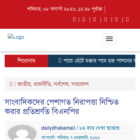
শনিবার, ০৮ অগাস্ট ২০২৬, ১২:২৮ পূর্বাহ্ন
Toggle
navigation
শিরোনাম
পায়ে হেঁটে মক্কার পথে হজ পালনের জন্য
/
জাতীয়
রাজনীতি
সর্বশেষ
সারাদেশ
,
,
,
সাংবাদিকদের পেশাগত নিরাপত্তা নিশ্চিত
করার প্রতিশ্রুতি বিএনপির
dailydhakamail
/ ৮৪ বার দেখা হয়েছে
আপডেট: শনিবার, ৭ ফেব্রুয়ারি, ২০২৬