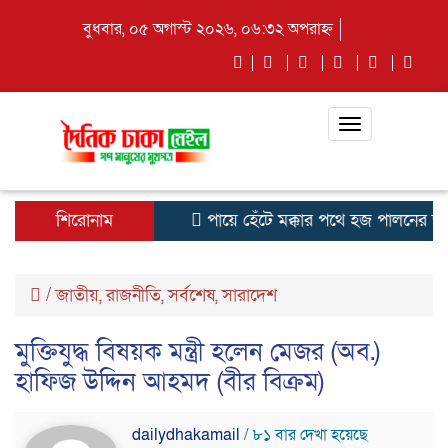
বুধবার, ০৫ অগাস্ট ২০২৬, ০৬:৩২ অপরাহ্ন
Toggle
navigation
শিরোনাম
পায়ে হেঁটে মক্কার পথে হজ পালনের জন্
/
জাতীয়
,
রাজনীতি
,
সর্বশেষ
,
সারাদেশ
মুক্তিযুদ্ধ বিষয়ক মন্ত্রী হলেন মেজর (অব.)
হাফিজ উদ্দিন আহমদ (বীর বিক্রম)
dailydhakamail
/ ৮১ বার দেখা হয়েছে