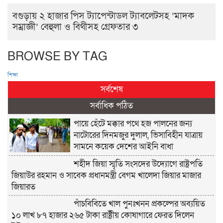
বগুড়ায় ২ হাজার পিস ট্যাপেন্টাডল ট্যাবলেটসহ ‘মাদক
সম্রাজ্ঞী’ বেহুলা ও বিথীসহ গ্রেফতার ৩
BROWSE BY TAG
শিক্ষা
সর্বশেষ
সর্বাধিক পঠিত
পায়ে হেঁটে মক্কার পথে হজ পালনের জন্য
নাটোরের দিনমজুর দুলাল, ভিসাবিহীন যাত্রায়
সামনে কয়েক দেশের আইনি বাধা
শহীদ জিয়া স্মৃতি সংসদের উদ্যোগে রাষ্ট্রপতি
জিয়াউর রহমান ও সাবেক প্রধানমন্ত্রী বেগম খালেদা জিয়ার মাজার
জিয়ারত
পাঁচবিবিতে খাল পুনঃখনন প্রকল্পের অব্যয়িত
১০ লাখ ৮৭ হাজার ২৬৫ টাকা রাষ্ট্রীয় কোষাগারে ফেরত দিলেন