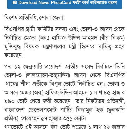
📸 Download News PhotoCard ফটো কার্ড ডাউনলোড করুন
বিশেষ প্রতিনিধি, ভোলা জেলা:
বিএনপির স্থায়ী কমিটির সদস্য এবং ভোলা-৩ আসন থেকে
নির্বাচিত মেজর (অব.) হাফিজ উদ্দিন আহমদ (বীর বিক্রম)
মুক্তিযুদ্ধ বিষয়ক মন্ত্রণালয়ের মন্ত্রী হিসেবে দায়িত্ব গ্রহণ
করেছেন।
গত ১২ ফেব্রুয়ারি ত্রয়োদশ জাতীয় সংসদ নির্বাচনে তিনি
ভোলা-৩ (লালমোহন-তজুমদ্দিন) আসন থেকে বিএনপির
‘ধানের শীষ’ প্রতীকে বিপুল ভোটে নির্বাচিত হন। ভোলা-৩
আসনে মেজর (অব.) হাফিজ উদ্দিন আহমদ ১ লাখ ৪৫ হাজার
৯৯০ ভোট পেয়ে জয়ী হয়েছেন। তার নিকটতম প্রতিদ্বন্দ্বী,
বাংলাদেশ ডেভেলপমেন্ট পার্টির নিজামুল হক (ফুলকপি
প্রতীক), পেয়েছেন ৫৭ হাজার ৩৫১ ভোট।
গণভোটে এই আসনে ‘হ্যাঁ’ ভোট পড়েছে ১ লাখ ২২ হাজার