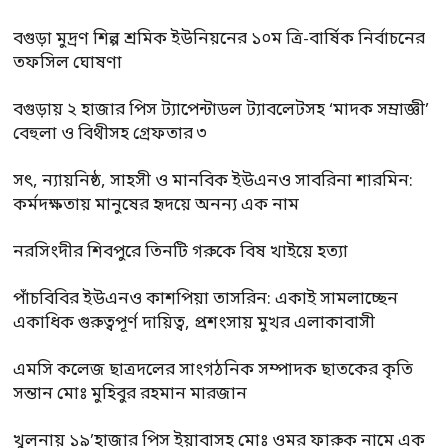
বগুড়া মুদ্রণ শিল্প শ্রমিক ইউনিয়নের ১০ম ত্রি-বার্ষিক নির্বাচনের
তফসিল ঘোষণা
বগুড়ায় ২ হাজার পিস ট্যাপেন্টাডল ট্যাবলেটসহ ‘মাদক সম্রাজ্ঞী’
বেহুলা ও বিথীসহ গ্রেফতার ৩
সৎ, ন্যায়নিষ্ঠ, সাহসী ও মানবিক ইউএনও সাবরিনা শারমিন:
কর্মদক্ষতায় মানুষের হৃদয়ে অনন্য এক নাম
নরসিংদীর শিবপুরে তিনটি গরুকে বিষ খাইয়ে হত্যা
পাঁচবিবির ইউএনও কাশপিয়া তাসরিন: একাই সামলাচ্ছেন
একাধিক গুরুত্বপূর্ণ দায়িত্ব, প্রশংসায় মুখর এলাকাবাসী
এমসি কলেজ ছাত্রদলের সাংগঠনিক সম্পাদক ছাতকের কৃতি
সন্তান মোঃ মুহিবুর রহমান মারজান
খুলনায় ১৯’হাজার পিস ইয়াবাসহ মোঃ ওমর ফারুক নামে এক