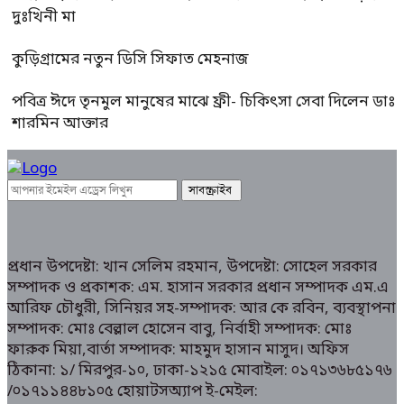
দুঃখিনী মা
কুড়িগ্রামের নতুন ডিসি সিফাত মেহনাজ
পবিত্র ঈদে তৃনমুল মানুষের মাঝে ফ্রী- চিকিৎসা সেবা দিলেন ডাঃ
শারমিন আক্তার
প্রধান উপদেষ্টা: খান সেলিম রহমান, উপদেষ্টা: সোহেল সরকার
সম্পাদক ও প্রকাশক: এম. হাসান সরকার প্রধান সম্পাদক এম.এ
আরিফ চৌধুরী, সিনিয়র সহ-সম্পাদক: আর কে রবিন, ব্যবস্থাপনা
সম্পাদক: মোঃ বেল্লাল হোসেন বাবু, নির্বাহী সম্পাদক: মোঃ
ফারুক মিয়া,বার্তা সম্পাদক: মাহমুদ হাসান মাসুদ। অফিস
ঠিকানা: ১/ মিরপুর-১০, ঢাকা-১২১৫ মোবাইল: ০১৭১৩৬৮৫১৭৬
/০১৭১১৪৪৮১০৫ হোয়াটসঅ্যাপ ই-মেইল: