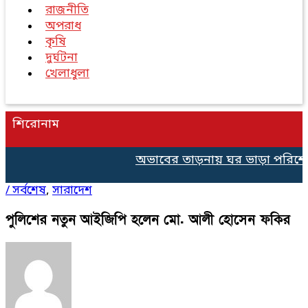
রাজনীতি
অপরাধ
কৃষি
দুর্ঘটনা
খেলাধুলা
শিরোনাম
অভাবের তাড়নায় ঘর ভাড়া পরিশোধে ৫০০ ট
/
সর্বশেষ
,
সারাদেশ
পুলিশের নতুন আইজিপি হলেন মো. আলী হোসেন ফকির