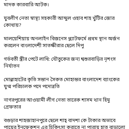
মাদক কারবারি আটক।
যুবলীগ নেতা স্বাস্থ্য সহকারী আব্দুল ওহাব শাহ খুঁটির জোর
কোথায়?
মালয়েশিয়ায় অনলাইন বিজনেস প্ল্যাটফর্মে প্রথম স্থান অর্জন
করলেন বাংলাদেশী সাতক্ষীরার ছেলে দিপু
গর্ভবতী স্ত্রীর পেটে লাথি: যৌতুকের জন্য শ্বশুরবাড়ির নৃশংস
নির্যাতন
মোল্লাহাটের কৃতি সন্তান সৈকত মোহান্তর বাংলাদেশ ব্যাংকের
যুগ্ম পরিচালক পদে পদোন্নতি
নাগরপুরের আওয়ামী লীগ নেতা তারেক শাসম খান হিমু
গ্রেফতার
বগুড়ার শাহজাহানপুরে ছেলে শাহ্ বাদশা কে টাকার অভাবে
পায়ের ইনফেকশন এর চিকিৎসা করাতে না পারায় হাত বাড়ালো