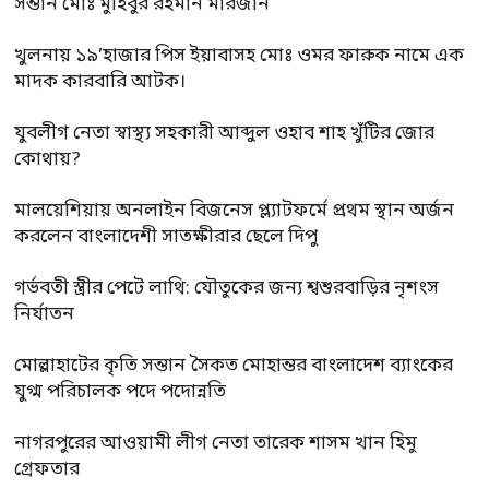
সন্তান মোঃ মুহিবুর রহমান মারজান
খুলনায় ১৯’হাজার পিস ইয়াবাসহ মোঃ ওমর ফারুক নামে এক
মাদক কারবারি আটক।
যুবলীগ নেতা স্বাস্থ্য সহকারী আব্দুল ওহাব শাহ খুঁটির জোর
কোথায়?
মালয়েশিয়ায় অনলাইন বিজনেস প্ল্যাটফর্মে প্রথম স্থান অর্জন
করলেন বাংলাদেশী সাতক্ষীরার ছেলে দিপু
গর্ভবতী স্ত্রীর পেটে লাথি: যৌতুকের জন্য শ্বশুরবাড়ির নৃশংস
নির্যাতন
মোল্লাহাটের কৃতি সন্তান সৈকত মোহান্তর বাংলাদেশ ব্যাংকের
যুগ্ম পরিচালক পদে পদোন্নতি
নাগরপুরের আওয়ামী লীগ নেতা তারেক শাসম খান হিমু
গ্রেফতার