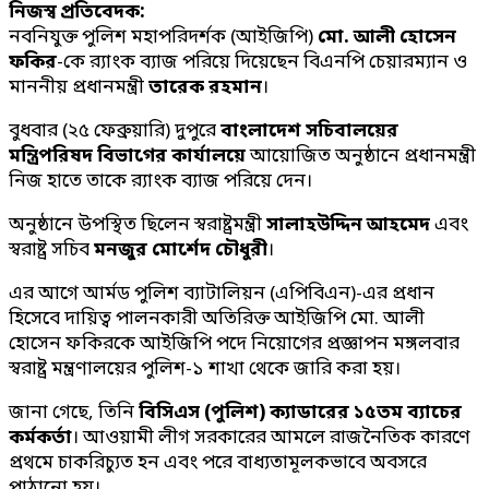
নিজস্ব প্রতিবেদক:
নবনিযুক্ত পুলিশ মহাপরিদর্শক (আইজিপি)
মো. আলী হোসেন
ফকির
-কে র‍্যাংক ব্যাজ পরিয়ে দিয়েছেন বিএনপি চেয়ারম্যান ও
মাননীয় প্রধানমন্ত্রী
তারেক রহমান
।
বুধবার (২৫ ফেব্রুয়ারি) দুপুরে
বাংলাদেশ সচিবালয়ের
মন্ত্রিপরিষদ বিভাগের কার্যালয়ে
আয়োজিত অনুষ্ঠানে প্রধানমন্ত্রী
নিজ হাতে তাকে র‍্যাংক ব্যাজ পরিয়ে দেন।
অনুষ্ঠানে উপস্থিত ছিলেন স্বরাষ্ট্রমন্ত্রী
সালাহউদ্দিন আহমেদ
এবং
স্বরাষ্ট্র সচিব
মনজুর মোর্শেদ চৌধুরী
।
এর আগে আর্মড পুলিশ ব্যাটালিয়ন (এপিবিএন)-এর প্রধান
হিসেবে দায়িত্ব পালনকারী অতিরিক্ত আইজিপি মো. আলী
হোসেন ফকিরকে আইজিপি পদে নিয়োগের প্রজ্ঞাপন মঙ্গলবার
স্বরাষ্ট্র মন্ত্রণালয়ের পুলিশ-১ শাখা থেকে জারি করা হয়।
জানা গেছে, তিনি
বিসিএস (পুলিশ) ক্যাডারের ১৫তম ব্যাচের
কর্মকর্তা
। আওয়ামী লীগ সরকারের আমলে রাজনৈতিক কারণে
প্রথমে চাকরিচ্যুত হন এবং পরে বাধ্যতামূলকভাবে অবসরে
পাঠানো হয়।