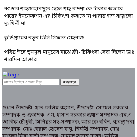
বগুড়ার শাহজাহানপুরে ছেলে শাহ্ বাদশা কে টাকার অভাবে
পায়ের ইনফেকশন এর চিকিৎসা করাতে না পারায় হাত বাড়ালো
দুঃখিনী মা
কুড়িগ্রামের নতুন ডিসি সিফাত মেহনাজ
পবিত্র ঈদে তৃনমুল মানুষের মাঝে ফ্রী- চিকিৎসা সেবা দিলেন ডাঃ
শারমিন আক্তার
প্রধান উপদেষ্টা: খান সেলিম রহমান, উপদেষ্টা: সোহেল সরকার
সম্পাদক ও প্রকাশক: এম. হাসান সরকার প্রধান সম্পাদক এম.এ
আরিফ চৌধুরী, সিনিয়র সহ-সম্পাদক: আর কে রবিন, ব্যবস্থাপনা
সম্পাদক: মোঃ বেল্লাল হোসেন বাবু, নির্বাহী সম্পাদক: মোঃ
ফারুক মিয়া,বার্তা সম্পাদক: মাহমুদ হাসান মাসুদ। অফিস