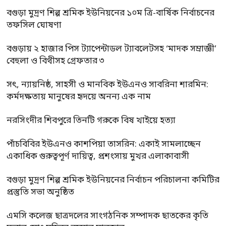
বগুড়া মুদ্রণ শিল্প শ্রমিক ইউনিয়নের ১০ম ত্রি-বার্ষিক নির্বাচনের
তফসিল ঘোষণা
বগুড়ায় ২ হাজার পিস ট্যাপেন্টাডল ট্যাবলেটসহ ‘মাদক সম্রাজ্ঞী’
বেহুলা ও বিথীসহ গ্রেফতার ৩
সৎ, ন্যায়নিষ্ঠ, সাহসী ও মানবিক ইউএনও সাবরিনা শারমিন:
কর্মদক্ষতায় মানুষের হৃদয়ে অনন্য এক নাম
নরসিংদীর শিবপুরে তিনটি গরুকে বিষ খাইয়ে হত্যা
পাঁচবিবির ইউএনও কাশপিয়া তাসরিন: একাই সামলাচ্ছেন
একাধিক গুরুত্বপূর্ণ দায়িত্ব, প্রশংসায় মুখর এলাকাবাসী
বগুড়া মুদ্রণ শিল্প শ্রমিক ইউনিয়নের নির্বাচন পরিচালনা কমিটির
প্রস্তুতি সভা অনুষ্ঠিত
এমসি কলেজ ছাত্রদলের সাংগঠনিক সম্পাদক ছাতকের কৃতি