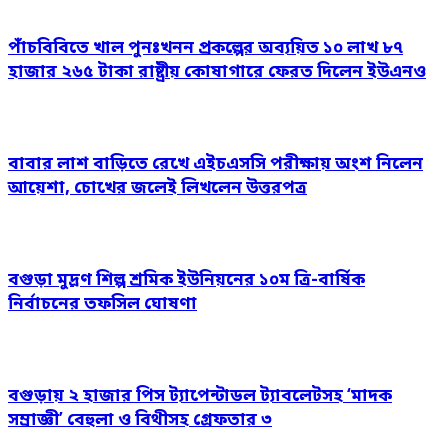
পাঁচবিবিতে খাল পুনঃখনন প্রকল্পের অব্যয়িত ১০ লাখ ৮৭
হাজার ২৬৫ টাকা রাষ্ট্রীয় কোষাগারে ফেরত দিলেন ইউএনও
বাবার লাশ বাড়িতে রেখে এইচএসসি পরীক্ষায় অংশ নিলেন
আয়েশা, চোখের জলেই লিখলেন উত্তরপত্র
বগুড়া মুদ্রণ শিল্প শ্রমিক ইউনিয়নের ১০ম ত্রি-বার্ষিক
নির্বাচনের তফসিল ঘোষণা
বগুড়ায় ২ হাজার পিস ট্যাপেন্টাডল ট্যাবলেটসহ ‘মাদক
সম্রাজ্ঞী’ বেহুলা ও বিথীসহ গ্রেফতার ৩