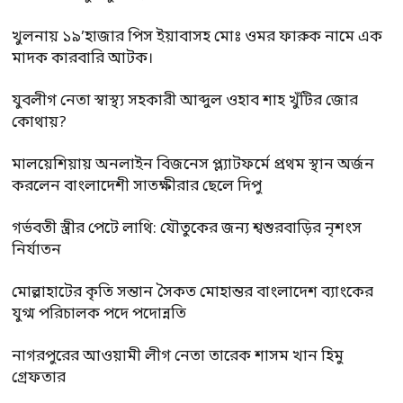
খুলনায় ১৯’হাজার পিস ইয়াবাসহ মোঃ ওমর ফারুক নামে এক
মাদক কারবারি আটক।
যুবলীগ নেতা স্বাস্থ্য সহকারী আব্দুল ওহাব শাহ খুঁটির জোর
কোথায়?
মালয়েশিয়ায় অনলাইন বিজনেস প্ল্যাটফর্মে প্রথম স্থান অর্জন
করলেন বাংলাদেশী সাতক্ষীরার ছেলে দিপু
গর্ভবতী স্ত্রীর পেটে লাথি: যৌতুকের জন্য শ্বশুরবাড়ির নৃশংস
নির্যাতন
মোল্লাহাটের কৃতি সন্তান সৈকত মোহান্তর বাংলাদেশ ব্যাংকের
যুগ্ম পরিচালক পদে পদোন্নতি
নাগরপুরের আওয়ামী লীগ নেতা তারেক শাসম খান হিমু
গ্রেফতার