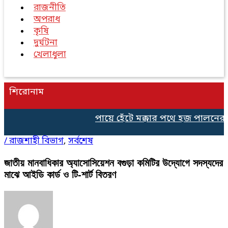
রাজনীতি
অপরাধ
কৃষি
দুর্ঘটনা
খেলাধুলা
শিরোনাম
পায়ে হেঁটে মক্কার পথে হজ পালনের জন্
/
রাজশাহী বিভাগ
,
সর্বশেষ
জাতীয় মানবাধিকার অ্যাসোসিয়েশন বগুড়া কমিটির উদ্যোগে সদস্যদের
মাঝে আইডি কার্ড ও টি-শার্ট বিতরণ