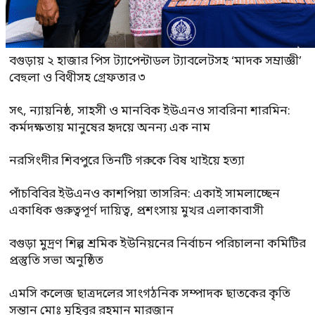
বগুড়ায় ২ হাজার পিস ট্যাপেন্টাডল ট্যাবলেটসহ ‘মাদক সম্রাজ্ঞী’
বেহুলা ও বিথীসহ গ্রেফতার ৩
সৎ, ন্যায়নিষ্ঠ, সাহসী ও মানবিক ইউএনও সাবরিনা শারমিন:
কর্মদক্ষতায় মানুষের হৃদয়ে অনন্য এক নাম
নরসিংদীর শিবপুরে তিনটি গরুকে বিষ খাইয়ে হত্যা
পাঁচবিবির ইউএনও কাশপিয়া তাসরিন: একাই সামলাচ্ছেন
একাধিক গুরুত্বপূর্ণ দায়িত্ব, প্রশংসায় মুখর এলাকাবাসী
বগুড়া মুদ্রণ শিল্প শ্রমিক ইউনিয়নের নির্বাচন পরিচালনা কমিটির
প্রস্তুতি সভা অনুষ্ঠিত
এমসি কলেজ ছাত্রদলের সাংগঠনিক সম্পাদক ছাতকের কৃতি
সন্তান মোঃ মুহিবুর রহমান মারজান