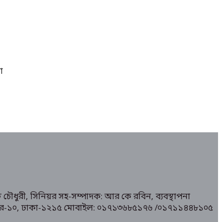
া
 চৌধুরী, সিনিয়র সহ-সম্পাদক: আর কে রবিন, ব্যবস্থাপনা
১/ মিরপুর-১০, ঢাকা-১২১৫ মোবাইল: ০১৭১৩৬৮৫১৭৬ /০১৭১১৪৪৮১০৫