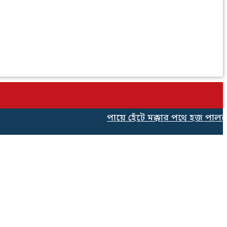
পায়ে হেঁটে মক্কার পথে হজ পালনের 