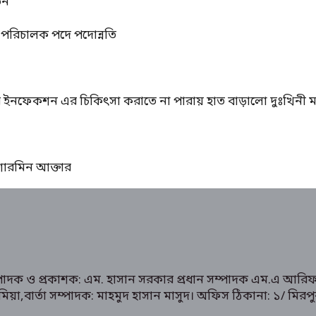
তন
্ম পরিচালক পদে পদোন্নতি
ের ইনফেকশন এর চিকিৎসা করাতে না পারায় হাত বাড়ালো দুঃখিনী ম
ঃ শারমিন আক্তার
ম্পাদক ও প্রকাশক: এম. হাসান সরকার প্রধান সম্পাদক এম.এ আরিফ
রুক মিয়া,বার্তা সম্পাদক: মাহমুদ হাসান মাসুদ। অফিস ঠিকানা: 