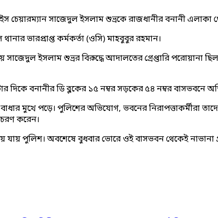
াইস চেয়ারম্যান সাজেদুল ইসলাম শুভ্রকে রাজধানীর বনানী এলাকা থেক
ানার ভারপ্রাপ্ত কর্মকর্তা (ওসি) মাহবুবুর রহমান।
 সাজেদুল ইসলাম শুভ্রর বিরুদ্ধে আদালতের গ্রেপ্তারি পরোয়ানা ছি
১১টার দিকে বনানীর ডি ব্লকের ১৫ নম্বর সড়কের ৫৪ নম্বর বাসভবনে অ
বাধার মুখে পড়ে। পুলিশের অভিযোগ, ভবনের নিরাপত্তাকর্মীরা তাদ
আচরণ করেন।
লিয়ে যায় পুলিশ। অবশেষে বুধবার ভোরে ওই বাসভবন থেকেই নাভানা গ্র