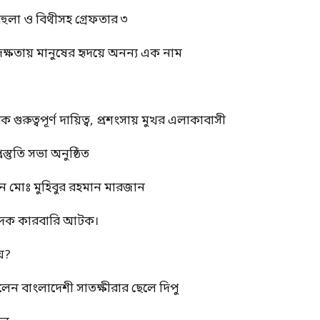
বেহুলা ও বিথীসহ গ্রেফতার ৩
দক্ষতায় মানুষের হৃদয়ে অনন্য এক নাম
ুত্বপূর্ণ দায়িত্ব, প্রশংসায় মুখর এলাকাবাসী
স্তুতি সভা অনুষ্ঠিত
ন মোঃ মুহিবুর রহমান মারজান
মাদক কারবারি আটক।
য়?
রলেন বাংলাদেশী সাতক্ষীরার ছেলে দিপু