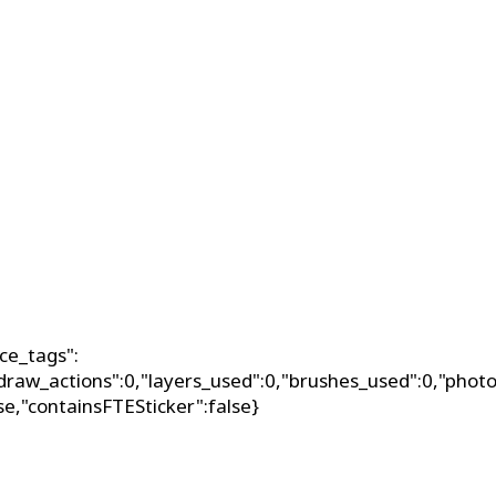
ce_tags":
_draw_actions":0,"layers_used":0,"brushes_used":0,"photo
lse,"containsFTESticker":false}