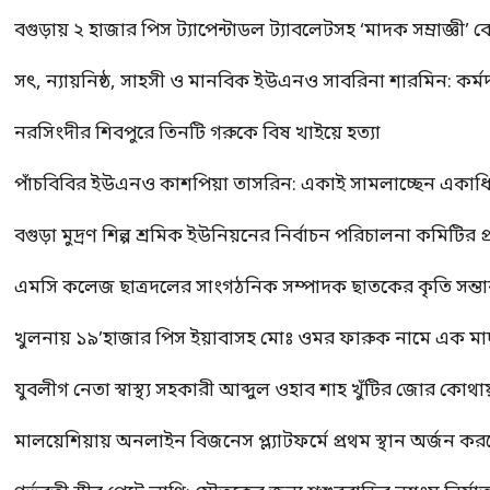
বগুড়ায় ২ হাজার পিস ট্যাপেন্টাডল ট্যাবলেটসহ ‘মাদক সম্রাজ্ঞী’ 
সৎ, ন্যায়নিষ্ঠ, সাহসী ও মানবিক ইউএনও সাবরিনা শারমিন: কর্ম
নরসিংদীর শিবপুরে তিনটি গরুকে বিষ খাইয়ে হত্যা
পাঁচবিবির ইউএনও কাশপিয়া তাসরিন: একাই সামলাচ্ছেন একাধিক গুর
বগুড়া মুদ্রণ শিল্প শ্রমিক ইউনিয়নের নির্বাচন পরিচালনা কমিটির প্র
এমসি কলেজ ছাত্রদলের সাংগঠনিক সম্পাদক ছাতকের কৃতি সন্তা
খুলনায় ১৯’হাজার পিস ইয়াবাসহ মোঃ ওমর ফারুক নামে এক 
যুবলীগ নেতা স্বাস্থ্য সহকারী আব্দুল ওহাব শাহ খুঁটির জোর কোথা
মালয়েশিয়ায় অনলাইন বিজনেস প্ল্যাটফর্মে প্রথম স্থান অর্জন ক