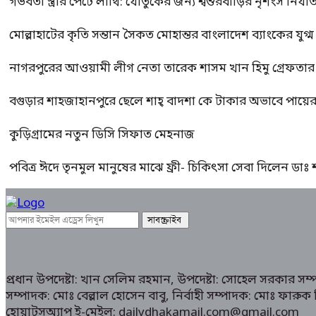
গর্ভবতী স্ত্রীর পেটে লাথি: যৌতুকের জন্য শ্বশুরবাড়ির নৃশংস নির্যা
মোল্লাহাটের কৃতি সন্তান সৈকত মোহান্তর বাংলাদেশ ব্যাংকের যুগ
নাগরপুরের আওয়ামী লীগ নেতা তারেক শাসম খান হিমু গ্রেফতার
বগুড়ার শাহজাহানপুরে ছেলে শাহ্ বাদশা কে টাকার অভাবে পায়
কুড়িগ্রামের নতুন ডিসি সিফাত মেহনাজ
পবিত্র ঈদে তৃনমুল মানুষের মাঝে ফ্রী- চিকিৎসা সেবা দিলেন ডা
প্রধান উপদেষ্টা: খান সেলিম রহমান, উপদেষ্টা: সোহেল সরকার স
সম্পাদক: মোঃ বেল্লাল হোসেন বাবু, নির্বাহী সম্পাদক: মোঃ ফা
হোয়াটসঅ্যাপ ই-মেইল: dailydhakamail.com@gmail.com