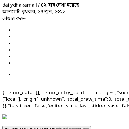
dailydhakamail
/ ৪২ বার দেখা হয়েছে
আপডেট: বুধবার, ২৪ জুন, ২০২৬
শেয়ার করুন
{"remix_data":[],"remix_entry_point":"challenges","sour
["local"],"origin":"unknown","total_draw_time":0,"total
{},"is_sticker":false,"edited_since_last_sticker_save":fa