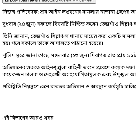
📸 Download News PhotoCard ফটো কার্ড ডাউনলোড করুন
নিজস্ব প্রতিবেদক: শ্রম আইন লঙ্ঘনের মামলায় নাভানা গ্রুপের ভ
বুধবার (২৪ জুন) সকালে বিষয়টি নিশ্চিত করেন তেজগাঁও শিল্পাঞ্চল থ
তিনি জানান, তেজগাঁও শিল্পাঞ্চল থানায় দায়ের করা একটি মামলায়
হয়। পরে সকালে তাকে আদালতে পাঠানো হয়েছে।
পুলিশ সূত্রে জানা গেছে, মঙ্গলবার (২৩ জুন) দিবাগত রাত প্রায় 
অভিযানের শুরুতে আইনশৃঙ্খলা বাহিনী ভবনে প্রবেশে কয়েক দফা 
কয়েকজন চালক ও দেহরক্ষী অসহযোগিতামূলক এবং উশৃঙ্খল 
পরিস্থিতি নিয়ন্ত্রণে এনে রাতভর অভিযান ও অবস্থান কর্মসূচি চা
এই বিভাগের আরও খবর