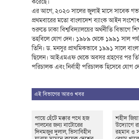
করেছে।
এর আগে, ২০২০ সালের জুলাই মাসে সাবেক গভর্
প্রথমবারের মতো বাংলাদেশ ব্যাংক আইন সংশো
শুরুতে ঢাকা বিশ্ববিদ্যালয়ের অর্থনীতি বিভাগে শ
তহবিলে যোগ দেন। ১৯৮৯ থেকে ১৯৯১ সাল পর্যন্
তিনি। ড. মনসুর প্রাথমিকভাবে ১৯৯১ সালে বাংল
ছিলেন। আইএমএফ থেকে অবসর গ্রহণের পর তিনি বা
পরিচালক এবং নির্বাহী পরিচালক হিসেবে যোগ দ
এই বিভাগের আরও খবর
পায়ে হেঁটে মক্কার পথে হজ
শহীদ জিয়া
পালনের জন্য নাটোরের
উদ্যোগে রাষ
দিনমজুর দুলাল, ভিসাবিহীন
রহমান ও সাব
যাত্রায় সামনে কয়েক দেশের
বেগম খালে