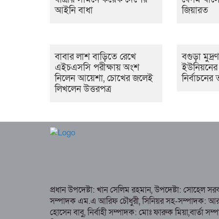
আইনি বাধা
জিয়ারত
বাবার লাশ বাড়িতে রেখে
বগুড়া মুদ্র
এইচএসসি পরীক্ষায় অংশ
ইউনিয়নের ১
নিলেন আয়েশা, চোখের জলেই
নির্বাচনে
লিখলেন উত্তরপত্র
প্রধান উপদেষ্টা: খান সেলিম রহমান, উপদেষ্টা: সোহেল স
সম্পাদক এম.এ আরিফ চৌধুরী, সিনিয়র সহ-সম্পাদক: আর কে
হোসেন বাবু, নির্বাহী সম্পাদক: মোঃ ফারুক মিয়া,বার্তা স