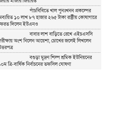
জিয়ার মাজার জিয়ারত
পাঁচবিবিতে খাল পুনঃখনন প্রকল্পের
অব্যয়িত ১০ লাখ ৮৭ হাজার ২৬৫ টাকা রাষ্ট্রীয় কোষাগারে
ফেরত দিলেন ইউএনও
বাবার লাশ বাড়িতে রেখে এইচএসসি
পরীক্ষায় অংশ নিলেন আয়েশা, চোখের জলেই লিখলেন
ত্তরপত্র
বগুড়া মুদ্রণ শিল্প শ্রমিক ইউনিয়নের
১০ম ত্রি-বার্ষিক নির্বাচনের তফসিল ঘোষণা
বগুড়ায় ২ হাজার পিস ট্যাপেন্টাডল
ট্যাবলেটসহ ‘মাদক সম্রাজ্ঞী’ বেহুলা ও বিথীসহ গ্রেফতার ৩
সৎ, ন্যায়নিষ্ঠ, সাহসী ও মানবিক ইউএনও
সাবরিনা শারমিন: কর্মদক্ষতায় মানুষের হৃদয়ে অনন্য এক
নাম
নরসিংদীর শিবপুরে তিনটি গরুকে বিষ
াইয়ে হত্যা
পাঁচবিবির ইউএনও কাশপিয়া তাসরিন: