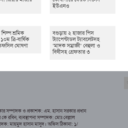
ইউএনও
ণ শিল্প শ্রমিক
বগুড়ায় ২ হাজার পিস
০ম ত্রি-বার্ষিক
ট্যাপেন্টাডল ট্যাবলেটসহ
র তফসিল ঘোষণা
‘মাদক সম্রাজ্ঞী’ বেহুলা ও
বিথীসহ গ্রেফতার ৩
রকার সম্পাদক ও প্রকাশক: এম. হাসান সরকার প্রধান
 রবিন, ব্যবস্থাপনা সম্পাদক: মোঃ বেল্লাল
ম্পাদক: মাহমুদ হাসান মাসুদ। অফিস ঠিকানা: ১/