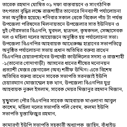
তারেক রহমান ঘোষিত ৩১ দফা বাস্তবায়নে ও সাংগঠনিক
তৎপরতা বৃদ্ধির লক্ষে রাজশাহীর তানোরে দিনব্যাপী পর্যালোচনা
সভা অনুষ্ঠিত হয়েছে। শনিবার সকাল থেকে বিকেল পাঁচ টা পর্যন্ত
উপজেলা পরিষদের মিলনায়তনে উপজেলার সাত ইউনিয়ন ও
দুই পৌরসভার বিএনপি, যুবদল, ছাত্রদল, কৃষকদল, সেচ্ছাসেবক
দল ও মহিলা দলের আয়োজনে অনুষ্ঠিত হয় পর্যালোচনা সভা।
উপজেলা বিএনপির আহবায়ক আখেরুজ্জ হান্নানের সভাপতিত্বে
অনুষ্ঠিত পর্যালোচনা সভায় প্রধান অতিথির বক্তব্য রাখেন
বিএনপির চেয়ারপার্সনের উপদেষ্টা কাউন্সিলের সদস্য ও রাজশাহী
-১(তানোর গোদাগাড়ী) আসনের ধানের শীষের মনোনয়ন
প্রত্যাশী মেজর জেনারেল (অব) শরীফ উদ্দিন। এতে বিশেষ
অতিথির বক্তব্য রাখেন সাবেক সভাপতি সরনজাই ইউপি
চেয়ারম্যান মোজাম্মেল হক খান, উপজেলা বিএনপির যুগ্ন
আহবায়ক নুরুল ইসলাম, সাবেক মেয়র মিজানুর রহমান মিজান,
মুন্ডুুমালা পৌর বিএনপির সাবেক আহবায়ক মাওলানা আবুল
কাশেম, মহিলা দলের সভাপতি পলি বেগম, কলমা ইউপি
সভাপতি মুস্তাফিজুর রহমান,
কামারগাঁ ইউপি সভাপতি সহকারী অধ্যাপক জাহিদ, বাঁধাইড়