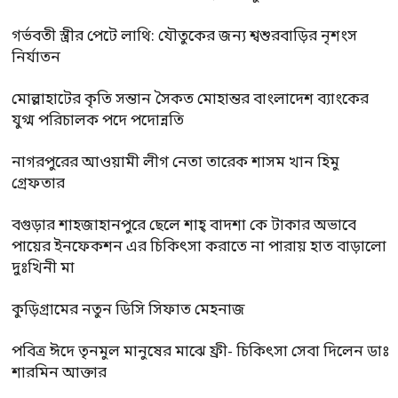
গর্ভবতী স্ত্রীর পেটে লাথি: যৌতুকের জন্য শ্বশুরবাড়ির নৃশংস
নির্যাতন
মোল্লাহাটের কৃতি সন্তান সৈকত মোহান্তর বাংলাদেশ ব্যাংকের
যুগ্ম পরিচালক পদে পদোন্নতি
নাগরপুরের আওয়ামী লীগ নেতা তারেক শাসম খান হিমু
গ্রেফতার
বগুড়ার শাহজাহানপুরে ছেলে শাহ্ বাদশা কে টাকার অভাবে
পায়ের ইনফেকশন এর চিকিৎসা করাতে না পারায় হাত বাড়ালো
দুঃখিনী মা
কুড়িগ্রামের নতুন ডিসি সিফাত মেহনাজ
পবিত্র ঈদে তৃনমুল মানুষের মাঝে ফ্রী- চিকিৎসা সেবা দিলেন ডাঃ
শারমিন আক্তার