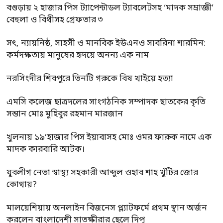
বগুড়ায় ২ হাজার পিস ট্যাপেন্টাডল ট্যাবলেটসহ ‘মাদক সম্রাজ্ঞী’
বেহুলা ও বিথীসহ গ্রেফতার ৩
সৎ, ন্যায়নিষ্ঠ, সাহসী ও মানবিক ইউএনও সাবরিনা শারমিন:
কর্মদক্ষতায় মানুষের হৃদয়ে অনন্য এক নাম
নরসিংদীর শিবপুরে তিনটি গরুকে বিষ খাইয়ে হত্যা
এমসি কলেজ ছাত্রদলের সাংগঠনিক সম্পাদক ছাতকের কৃতি
সন্তান মোঃ মুহিবুর রহমান মারজান
খুলনায় ১৯’হাজার পিস ইয়াবাসহ মোঃ ওমর ফারুক নামে এক
মাদক কারবারি আটক।
যুবলীগ নেতা স্বাস্থ্য সহকারী আব্দুল ওহাব শাহ খুঁটির জোর
কোথায়?
মালয়েশিয়ায় অনলাইন বিজনেস প্ল্যাটফর্মে প্রথম স্থান অর্জন
করলেন বাংলাদেশী সাতক্ষীরার ছেলে দিপু