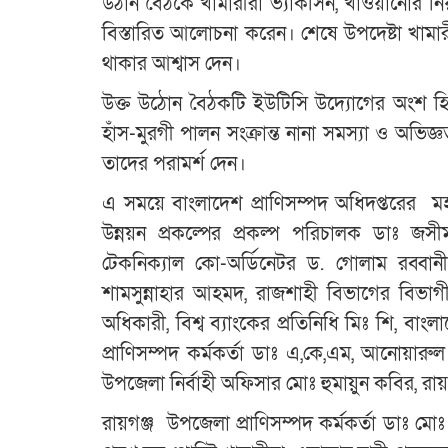
উঠান বৈঠকে খামারীরা ভ্যাকসিন, খাওয়ানোর নি
বিস্তারিত আলোচনা করেন। শেষে উপদেষ্টা খামার
থাকার আশ্বাস দেন।
উক্ত উঠোন বৈঠকটি ইউটিসি উদ্যোগের অংশ হিস
হাঁস-মুরগী পালন সংক্রান্ত নানা সমস্যা ও অভ
তাদের পরামর্শ দেন।
এ সময়ে বাংলাদেশ প্রাণিসম্পদ অধিদপ্তরের মহ
উন্নয়ন প্রকল্পের প্রকল্প পরিচালক ডাঃ জসীম
টেকনিক্যাল কো-অর্ডিনেটর ড. গোলাম রব্বানী,
শামসুন্নাহার আহমদ, রাজশাহী বিভাগের বিভাগী
অধিকারী, বিশ্ব ব্যাংকের প্রতিনিধি মিঃ শি, বাংল
প্রাণিসম্পদ কর্মকর্তা ডাঃ এ,কে,এম, আনোয়ারুল
উপজেলা নির্বাহী অফিসার মোঃ হুমায়ুন কবির, রা
রায়গঞ্জ উপজেলা প্রাণিসম্পদ কর্মকর্তা ডাঃ ম