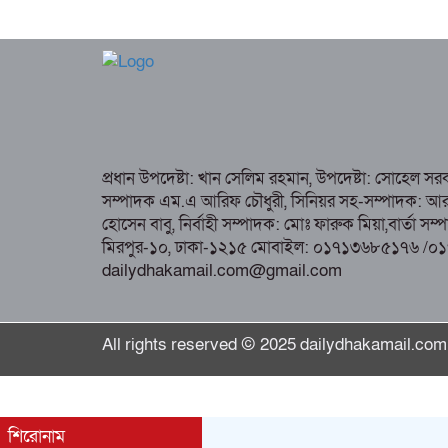
প্রধান উপদেষ্টা: খান সেলিম রহমান, উপদেষ্টা: সোহেল স
সম্পাদক এম.এ আরিফ চৌধুরী, সিনিয়র সহ-সম্পাদক: আর কে
হোসেন বাবু, নির্বাহী সম্পাদক: মোঃ ফারুক মিয়া,বার্তা স
মিরপুর-১০, ঢাকা-১২১৫ মোবাইল: ০১৭১৩৬৮৫১৭৬ /০
dailydhakamail.com@gmail.com
All rights reserved © 2025 dailydhakamail.com
শিরোনাম