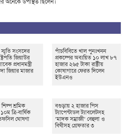
দের অনেকে উপস্থিত ছিলেন।
 স্মৃতি সংসদের
পাঁচবিবিতে খাল পুনঃখনন
্ট্রপতি জিয়াউর
প্রকল্পের অব্যয়িত ১০ লাখ ৮৭
েক প্রধানমন্ত্রী
হাজার ২৬৫ টাকা রাষ্ট্রীয়
দা জিয়ার মাজার
কোষাগারে ফেরত দিলেন
ইউএনও
ণ শিল্প শ্রমিক
বগুড়ায় ২ হাজার পিস
০ম ত্রি-বার্ষিক
ট্যাপেন্টাডল ট্যাবলেটসহ
র তফসিল ঘোষণা
‘মাদক সম্রাজ্ঞী’ বেহুলা ও
বিথীসহ গ্রেফতার ৩