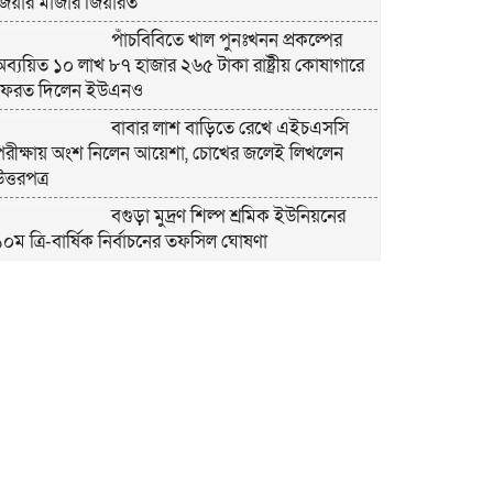
জিয়ার মাজার জিয়ারত
পাঁচবিবিতে খাল পুনঃখনন প্রকল্পের
অব্যয়িত ১০ লাখ ৮৭ হাজার ২৬৫ টাকা রাষ্ট্রীয় কোষাগারে
ফেরত দিলেন ইউএনও
বাবার লাশ বাড়িতে রেখে এইচএসসি
পরীক্ষায় অংশ নিলেন আয়েশা, চোখের জলেই লিখলেন
ত্তরপত্র
বগুড়া মুদ্রণ শিল্প শ্রমিক ইউনিয়নের
১০ম ত্রি-বার্ষিক নির্বাচনের তফসিল ঘোষণা
বগুড়ায় ২ হাজার পিস ট্যাপেন্টাডল
ট্যাবলেটসহ ‘মাদক সম্রাজ্ঞী’ বেহুলা ও বিথীসহ গ্রেফতার ৩
সৎ, ন্যায়নিষ্ঠ, সাহসী ও মানবিক ইউএনও
সাবরিনা শারমিন: কর্মদক্ষতায় মানুষের হৃদয়ে অনন্য এক
নাম
নরসিংদীর শিবপুরে তিনটি গরুকে বিষ
াইয়ে হত্যা
পাঁচবিবির ইউএনও কাশপিয়া তাসরিন: