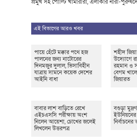
প্রমুখ সহ পোল্টি খামারীরা, এলাকার নারী-পুরুষ
এই বিভাগের আরও খবর
পায়ে হেঁটে মক্কার পথে হজ
শহীদ জিয়া
পালনের জন্য নাটোরের
উদ্যোগে রাষ
দিনমজুর দুলাল, ভিসাবিহীন
রহমান ও সাব
যাত্রায় সামনে কয়েক দেশের
বেগম খালে
আইনি বাধা
জিয়ারত
বাবার লাশ বাড়িতে রেখে
বগুড়া মুদ্র
এইচএসসি পরীক্ষায় অংশ
ইউনিয়নের ১
নিলেন আয়েশা, চোখের জলেই
নির্বাচনে
লিখলেন উত্তরপত্র