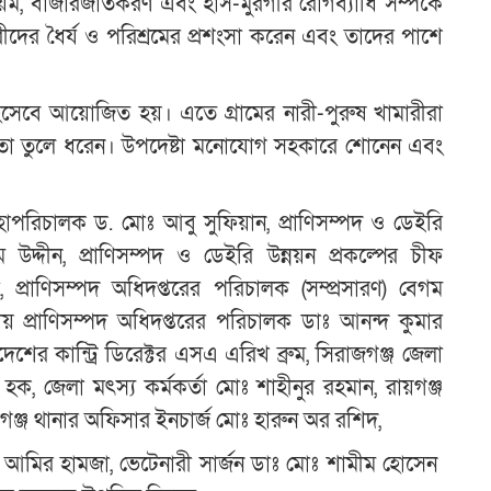
য়ম, বাজারজাতকরণ এবং হাঁস-মুরগীর রোগব্যাধি সম্পর্কে
এ
ীদের ধৈর্য ও পরিশ্রমের প্রশংসা করেন এবং তাদের পাশে
েবে আয়োজিত হয়। এতে গ্রামের নারী-পুরুষ খামারীরা
ন
িজ্ঞতা তুলে ধরেন। উপদেষ্টা মনোযোগ সহকারে শোনেন এবং
াপরিচালক ড. মোঃ আবু সুফিয়ান, প্রাণিসম্পদ ও ডেইরি
 উদ্দীন, প্রাণিসম্পদ ও ডেইরি উন্নয়ন প্রকল্পের চীফ
 প্রাণিসম্পদ অধিদপ্তরের পরিচালক (সম্প্রসারণ) বেগম
য় প্রাণিসম্পদ অধিদপ্তরের পরিচালক ডাঃ আনন্দ কুমার
াদেশের কান্ট্রি ডিরেক্টর এসএ এরিখ ব্রুম, সিরাজগঞ্জ জেলা
 হক, জেলা মৎস্য কর্মকর্তা মোঃ শাহীনুর রহমান, রায়গঞ্জ
য়গঞ্জ থানার অফিসার ইনচার্জ মোঃ হারুন অর রশিদ,
োঃ আমির হামজা, ভেটেনারী সার্জন ডাঃ মোঃ শামীম হোসেন