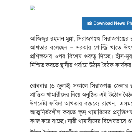
📸 Download News Pho
আজিজুর রহমান মুন্না, সিরাজগঞ্জঃ সিরাজগঞ্জের রা
আখতার বলেছেন – সরকার পোল্ট্রি খাতে উৎপাদন
প্রশিক্ষণের ওপর বিশেষ গুরুত্ব দিচ্ছে। হাঁস-মু
নিশ্চিত করতে স্থানীয় পর্যায়ে উঠান বৈঠক কার্যক
রোববার (৬ জুলাই) সকালে সিরাজগঞ্জ জেলার র
প্রান্তিক খামারীদের নিয়ে অনুষ্ঠিত এই উঠােন বৈঠ
উপদেষ্টা ফরিদা আখতার বক্তব্যে রাখেন, এসময়
আত্মনির্ভরশীল করতে ক্ষুদ্র খামারিদের প্রযুক
কাজ করে যাচ্ছে। নারী খামারীদের বিশেষভাবে গুরু