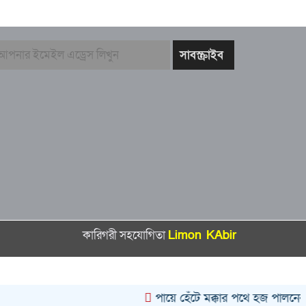
কারিগরী সহযোগিতা
Limon KAbir
পায়ে হেঁটে মক্কার পথে হজ পালনের জ