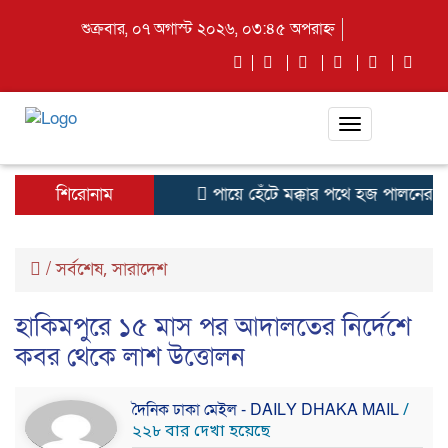
শুক্রবার, ০৭ অগাস্ট ২০২৬, ০৩:৪৫ অপরাহ্ন
Toggle
navigation
শিরোনাম
পায়ে হেঁটে মক্কার পথে হজ পালনের জন
/
সর্বশেষ
সারাদেশ
,
হাকিমপুরে ১৫ মাস পর আদালতের নির্দেশে
কবর থেকে লাশ উত্তোলন
দৈনিক ঢাকা মেইল - DAILY DHAKA MAIL
/
২২৮ বার দেখা হয়েছে