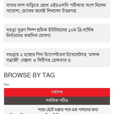
বাবার লাশ বাড়িতে রেখে এইচএসসি পরীক্ষায় অংশ নিলেন
আয়েশা, চোখের জলেই লিখলেন উত্তরপত্র
বগুড়া মুদ্রণ শিল্প শ্রমিক ইউনিয়নের ১০ম ত্রি-বার্ষিক
নির্বাচনের তফসিল ঘোষণা
বগুড়ায় ২ হাজার পিস ট্যাপেন্টাডল ট্যাবলেটসহ ‘মাদক
সম্রাজ্ঞী’ বেহুলা ও বিথীসহ গ্রেফতার ৩
BROWSE BY TAG
শিক্ষা
সর্বশেষ
সর্বাধিক পঠিত
পায়ে হেঁটে মক্কার পথে হজ পালনের জন্য