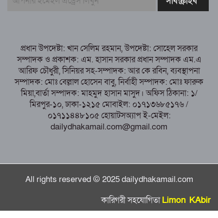
নরসিংদীর শিবপুরে তিনটি গরুকে বিষ খাইয়ে
হত্যা
পাঁচবিবির ইউএনও কাশপিয়া তাসরিন: একাই
সামলাচ্ছেন একাধিক গুরুত্বপূর্ণ দায়িত্ব, প্রশংসায় মুখর এলাকাবাসী
প্রধান উপদেষ্টা: খান সেলিম রহমান, উপদেষ্টা: সোহেল সরকার
বগুড়া মুদ্রণ শিল্প শ্রমিক ইউনিয়নের নির্বাচন
সম্পাদক ও প্রকাশক: এম. হাসান সরকার প্রধান সম্পাদক এম.এ
পরিচালনা কমিটির প্রস্তুতি সভা অনুষ্ঠিত
আরিফ চৌধুরী, সিনিয়র সহ-সম্পাদক: আর কে রবিন, ব্যবস্থাপনা
সম্পাদক: মোঃ বেল্লাল হোসেন বাবু, নির্বাহী সম্পাদক: মোঃ ফারুক
মিয়া,বার্তা সম্পাদক: মাহমুদ হাসান মাসুদ। অফিস ঠিকানা: ১/
মিরপুর-১০, ঢাকা-১২১৫ মোবাইল: ০১৭১৩৬৮৫১৭৬ /
০১৭১১৪৪৮১০৫ হোয়াটসঅ্যাপ ই-মেইল:
dailydhakamail.com@gmail.com
All rights reserved © 2025 dailydhakamail.com
কারিগরী সহযোগিতা
Limon KAbir