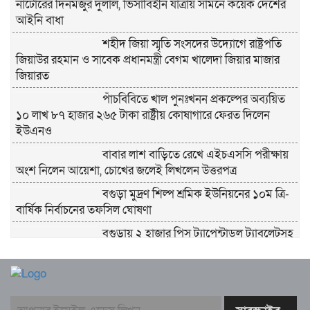
নাটোরের দিনমজুর দুলাল, ভিসাবিহীন যাত্রায় সামনে কয়েক দেশের
আইনি বাধা
শহীদ জিয়া স্মৃতি সংসদের উদ্যোগে রাষ্ট্রপতি
জিয়াউর রহমান ও সাবেক প্রধানমন্ত্রী বেগম খালেদা জিয়ার মাজার
জিয়ারত
পাঁচবিবিতে খাল পুনঃখনন প্রকল্পের অব্যয়িত
১০ লাখ ৮৭ হাজার ২৬৫ টাকা রাষ্ট্রীয় কোষাগারে ফেরত দিলেন
ইউএনও
বাবার লাশ বাড়িতে রেখে এইচএসসি পরীক্ষায়
অংশ নিলেন আয়েশা, চোখের জলেই লিখলেন উত্তরপত্র
বগুড়া মুদ্রণ শিল্প শ্রমিক ইউনিয়নের ১০ম ত্রি-
বার্ষিক নির্বাচনের তফসিল ঘোষণা
বগুড়ায় ২ হাজার পিস ট্যাপেন্টাডল ট্যাবলেটসহ
‘মাদক সম্রাজ্ঞী’ বেহুলা ও বিথীসহ গ্রেফতার ৩
সৎ, ন্যায়নিষ্ঠ, সাহসী ও মানবিক ইউএনও
সাবরিনা শারমিন: কর্মদক্ষতায় মানুষের হৃদয়ে অনন্য এক নাম