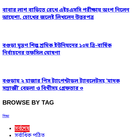
বাবার লাশ বাড়িতে রেখে এইচএসসি পরীক্ষায় অংশ নিলেন
আয়েশা, চোখের জলেই লিখলেন উত্তরপত্র
বগুড়া মুদ্রণ শিল্প শ্রমিক ইউনিয়নের ১০ম ত্রি-বার্ষিক
নির্বাচনের তফসিল ঘোষণা
বগুড়ায় ২ হাজার পিস ট্যাপেন্টাডল ট্যাবলেটসহ ‘মাদক
সম্রাজ্ঞী’ বেহুলা ও বিথীসহ গ্রেফতার ৩
BROWSE BY TAG
শিক্ষা
সর্বশেষ
সর্বাধিক পঠিত