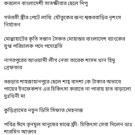
করলেন বাংলাদেশী সাতক্ষীরার ছেলে দিপু
গর্ভবতী স্ত্রীর পেটে লাথি: যৌতুকের জন্য শ্বশুরবাড়ির নৃশংস
নির্যাতন
মোল্লাহাটের কৃতি সন্তান সৈকত মোহান্তর বাংলাদেশ ব্যাংকের
যুগ্ম পরিচালক পদে পদোন্নতি
নাগরপুরের আওয়ামী লীগ নেতা তারেক শাসম খান হিমু
গ্রেফতার
বগুড়ার শাহজাহানপুরে ছেলে শাহ্ বাদশা কে টাকার অভাবে
পায়ের ইনফেকশন এর চিকিৎসা করাতে না পারায় হাত বাড়ালো
দুঃখিনী মা
কুড়িগ্রামের নতুন ডিসি সিফাত মেহনাজ
পবিত্র ঈদে তৃনমুল মানুষের মাঝে ফ্রী- চিকিৎসা সেবা দিলেন ডাঃ
শারমিন আক্তার