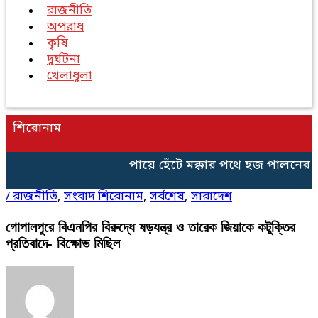
রাজনীতি
অপরাধ
কৃষি
দুর্ঘটনা
খেলাধুলা
শিরোনাম
পায়ে হেঁটে মক্কার পথে হজ পালনের জন্
/
রাজনীতি
,
সংবাদ শিরোনাম
,
সর্বশেষ
,
সারাদেশ
গোপালপুরে বিএনপির বিরুদ্ধে ষড়যন্ত্র ও তারেক জিয়াকে কটুক্তির
প্রতিবাদে- বিক্ষোভ মিছিল