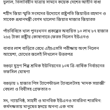
দুলাল, ভিসাবিহীন যাত্রায় সামনে কয়েক দেশের আইনি বাধা
শহীদ জিয়া স্মৃতি সংসদের উদ্যোগে রাষ্ট্রপতি জিয়াউর রহমান ও
সাবেক প্রধানমন্ত্রী বেগম খালেদা জিয়ার মাজার জিয়ারত
পাঁচবিবিতে খাল পুনঃখনন প্রকল্পের অব্যয়িত ১০ লাখ ৮৭ হাজার
২৬৫ টাকা রাষ্ট্রীয় কোষাগারে ফেরত দিলেন ইউএনও
বাবার লাশ বাড়িতে রেখে এইচএসসি পরীক্ষায় অংশ নিলেন
আয়েশা, চোখের জলেই লিখলেন উত্তরপত্র
বগুড়া মুদ্রণ শিল্প শ্রমিক ইউনিয়নের ১০ম ত্রি-বার্ষিক নির্বাচনের
তফসিল ঘোষণা
বগুড়ায় ২ হাজার পিস ট্যাপেন্টাডল ট্যাবলেটসহ ‘মাদক সম্রাজ্ঞী’
বেহুলা ও বিথীসহ গ্রেফতার ৩
সৎ, ন্যায়নিষ্ঠ, সাহসী ও মানবিক ইউএনও সাবরিনা শারমিন:
কর্মদক্ষতায় মানুষের হৃদয়ে অনন্য এক নাম