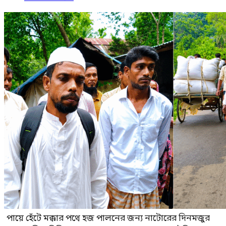
পায়ে হেঁটে মক্কার পথে হজ পালনের জন্য নাটোরের দিনমজুর