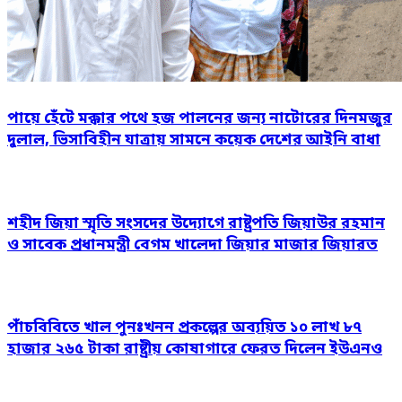
পায়ে হেঁটে মক্কার পথে হজ পালনের জন্য নাটোরের দিনমজুর
দুলাল, ভিসাবিহীন যাত্রায় সামনে কয়েক দেশের আইনি বাধা
শহীদ জিয়া স্মৃতি সংসদের উদ্যোগে রাষ্ট্রপতি জিয়াউর রহমান
ও সাবেক প্রধানমন্ত্রী বেগম খালেদা জিয়ার মাজার জিয়ারত
পাঁচবিবিতে খাল পুনঃখনন প্রকল্পের অব্যয়িত ১০ লাখ ৮৭
হাজার ২৬৫ টাকা রাষ্ট্রীয় কোষাগারে ফেরত দিলেন ইউএনও