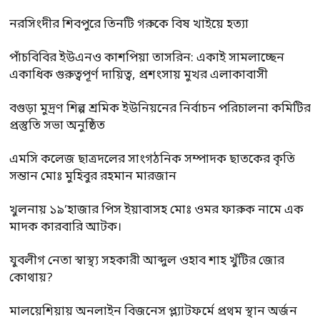
নরসিংদীর শিবপুরে তিনটি গরুকে বিষ খাইয়ে হত্যা
পাঁচবিবির ইউএনও কাশপিয়া তাসরিন: একাই সামলাচ্ছেন
একাধিক গুরুত্বপূর্ণ দায়িত্ব, প্রশংসায় মুখর এলাকাবাসী
বগুড়া মুদ্রণ শিল্প শ্রমিক ইউনিয়নের নির্বাচন পরিচালনা কমিটির
প্রস্তুতি সভা অনুষ্ঠিত
এমসি কলেজ ছাত্রদলের সাংগঠনিক সম্পাদক ছাতকের কৃতি
সন্তান মোঃ মুহিবুর রহমান মারজান
খুলনায় ১৯’হাজার পিস ইয়াবাসহ মোঃ ওমর ফারুক নামে এক
মাদক কারবারি আটক।
যুবলীগ নেতা স্বাস্থ্য সহকারী আব্দুল ওহাব শাহ খুঁটির জোর
কোথায়?
মালয়েশিয়ায় অনলাইন বিজনেস প্ল্যাটফর্মে প্রথম স্থান অর্জন