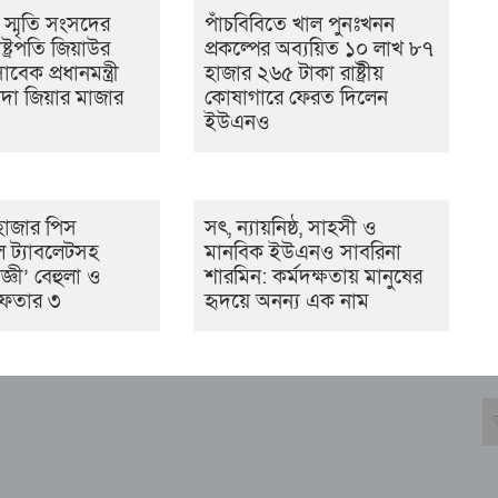
 স্মৃতি সংসদের
পাঁচবিবিতে খাল পুনঃখনন
্ট্রপতি জিয়াউর
প্রকল্পের অব্যয়িত ১০ লাখ ৮৭
েক প্রধানমন্ত্রী
হাজার ২৬৫ টাকা রাষ্ট্রীয়
দা জিয়ার মাজার
কোষাগারে ফেরত দিলেন
ইউএনও
হাজার পিস
সৎ, ন্যায়নিষ্ঠ, সাহসী ও
ডল ট্যাবলেটসহ
মানবিক ইউএনও সাবরিনা
জ্ঞী’ বেহুলা ও
শারমিন: কর্মদক্ষতায় মানুষের
রেফতার ৩
হৃদয়ে অনন্য এক নাম