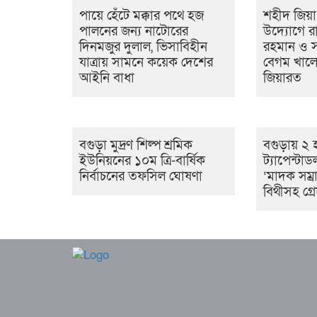
পায়ে হেঁটে মক্কার পথে হজ
শহীদ জিয়া
পালনের জন্য নাটোরের
উদ্যোগে রাষ
দিনমজুর দুলাল, ভিসাবিহীন
রহমান ও সাব
যাত্রায় সামনে কয়েক দেশের
বেগম খালে
আইনি বাধা
জিয়ারত
বগুড়া মুদ্রণ শিল্প শ্রমিক
বগুড়ায় ২ 
ইউনিয়নের ১০ম ত্রি-বার্ষিক
ট্যাপেন্টা
নির্বাচনের তফসিল ঘোষণা
‘মাদক সম্রা
বিথীসহ গ্