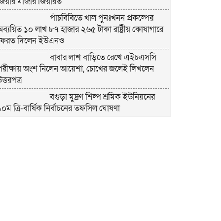
জিয়ার মাজার জিয়ারত
পাঁচবিবিতে খাল পুনঃখনন প্রকল্পের
অব্যয়িত ১০ লাখ ৮৭ হাজার ২৬৫ টাকা রাষ্ট্রীয় কোষাগারে
ফেরত দিলেন ইউএনও
বাবার লাশ বাড়িতে রেখে এইচএসসি
পরীক্ষায় অংশ নিলেন আয়েশা, চোখের জলেই লিখলেন
ত্তরপত্র
বগুড়া মুদ্রণ শিল্প শ্রমিক ইউনিয়নের
১০ম ত্রি-বার্ষিক নির্বাচনের তফসিল ঘোষণা
বগুড়ায় ২ হাজার পিস ট্যাপেন্টাডল
ট্যাবলেটসহ ‘মাদক সম্রাজ্ঞী’ বেহুলা ও বিথীসহ গ্রেফতার ৩
সৎ, ন্যায়নিষ্ঠ, সাহসী ও মানবিক ইউএনও
সাবরিনা শারমিন: কর্মদক্ষতায় মানুষের হৃদয়ে অনন্য এক
নাম
নরসিংদীর শিবপুরে তিনটি গরুকে বিষ
াইয়ে হত্যা
পাঁচবিবির ইউএনও কাশপিয়া তাসরিন: