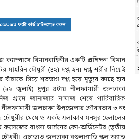
toCard ফটো কার্ড ডাউনলোড করুন
উ
েজ ক্যাম্পাসে বিমানবাহিনীর একটি প্রশিক্ষণ বিমান
েটর মাহরিন চৌধুরী (৪২) দগ্ধ হন। দগ্ধ শরীর নিয়েই
দের বাঁচাতে গিয়ে শতভাগ দগ্ধ হয়ে মৃত্যুর কাছে হার
র (২২ জুলাই) দুপুর ৪টায় নীলফামারী জলঢাকা
িজ গ্রামে জানাজার নামাজ শেষে পারিবারিক
িন নীলফামারী জলঢাকা উপজেলার পৌরসভার ৩ নং
ুহিত চৌধুরীর মেয়ে ও একই এলাকার মনসুর হেলালের
যান্ড কলেজের বাংলা ভার্সনের কো-অর্ডিনেটর (তৃতীয়
খ
ন চৌধুরী। এছাড়াও জলঢাকা বগুলাগাড়ি স্কুল অ্যান্ড