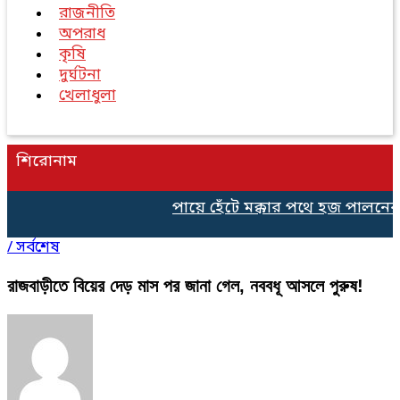
রাজনীতি
অপরাধ
কৃষি
দুর্ঘটনা
খেলাধুলা
শিরোনাম
পায়ে হেঁটে মক্কার পথে হজ পালনের 
/
সর্বশেষ
রাজবাড়ীতে বিয়ের দেড় মাস পর জানা গেল, নববধূ আসলে পুরুষ!