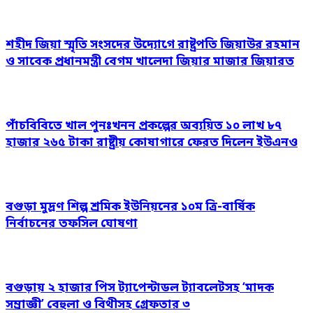
শহীদ জিয়া স্মৃতি সংসদের উদ্যোগে রাষ্ট্রপতি জিয়াউর রহমান
ও সাবেক প্রধানমন্ত্রী বেগম খালেদা জিয়ার মাজার জিয়ারত
পাঁচবিবিতে খাল পুনঃখনন প্রকল্পের অব্যয়িত ১০ লাখ ৮৭
হাজার ২৬৫ টাকা রাষ্ট্রীয় কোষাগারে ফেরত দিলেন ইউএনও
বগুড়া মুদ্রণ শিল্প শ্রমিক ইউনিয়নের ১০ম ত্রি-বার্ষিক
নির্বাচনের তফসিল ঘোষণা
বগুড়ায় ২ হাজার পিস ট্যাপেন্টাডল ট্যাবলেটসহ ‘মাদক
সম্রাজ্ঞী’ বেহুলা ও বিথীসহ গ্রেফতার ৩