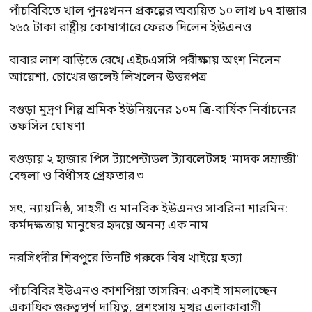
পাঁচবিবিতে খাল পুনঃখনন প্রকল্পের অব্যয়িত ১০ লাখ ৮৭ হাজার
২৬৫ টাকা রাষ্ট্রীয় কোষাগারে ফেরত দিলেন ইউএনও
বাবার লাশ বাড়িতে রেখে এইচএসসি পরীক্ষায় অংশ নিলেন
আয়েশা, চোখের জলেই লিখলেন উত্তরপত্র
বগুড়া মুদ্রণ শিল্প শ্রমিক ইউনিয়নের ১০ম ত্রি-বার্ষিক নির্বাচনের
তফসিল ঘোষণা
বগুড়ায় ২ হাজার পিস ট্যাপেন্টাডল ট্যাবলেটসহ ‘মাদক সম্রাজ্ঞী’
বেহুলা ও বিথীসহ গ্রেফতার ৩
সৎ, ন্যায়নিষ্ঠ, সাহসী ও মানবিক ইউএনও সাবরিনা শারমিন:
কর্মদক্ষতায় মানুষের হৃদয়ে অনন্য এক নাম
নরসিংদীর শিবপুরে তিনটি গরুকে বিষ খাইয়ে হত্যা
পাঁচবিবির ইউএনও কাশপিয়া তাসরিন: একাই সামলাচ্ছেন
একাধিক গুরুত্বপূর্ণ দায়িত্ব, প্রশংসায় মুখর এলাকাবাসী