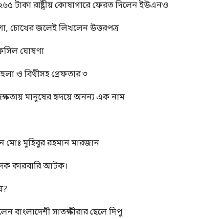
 ২৬৫ টাকা রাষ্ট্রীয় কোষাগারে ফেরত দিলেন ইউএনও
শা, চোখের জলেই লিখলেন উত্তরপত্র
র তফসিল ঘোষণা
বেহুলা ও বিথীসহ গ্রেফতার ৩
দক্ষতায় মানুষের হৃদয়ে অনন্য এক নাম
ন মোঃ মুহিবুর রহমান মারজান
মাদক কারবারি আটক।
য়?
রলেন বাংলাদেশী সাতক্ষীরার ছেলে দিপু