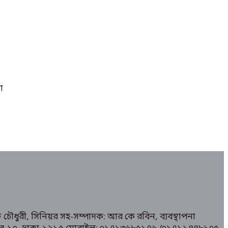
া
 চৌধুরী, সিনিয়র সহ-সম্পাদক: আর কে রবিন, ব্যবস্থাপনা