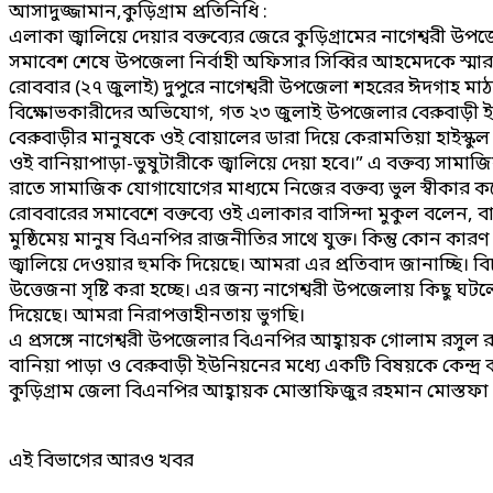
আসাদুজ্জামান,কুড়িগ্রাম প্রতিনিধি :
এলাকা জ্বালিয়ে দেয়ার বক্তব্যের জেরে কুড়িগ্রামের নাগেশ্বরী
সমাবেশ শেষে উপজেলা নির্বাহী অফিসার সিব্বির আহমেদকে স্মা
রোববার (২৭ জুলাই) দুপুরে নাগেশ্বরী উপজেলা শহরের ঈদগাহ মাঠ 
বিক্ষোভকারীদের অভিযোগ, গত ২৩ জুলাই উপজেলার বেরুবাড়ী 
বেরুবাড়ীর মানুষকে ওই বোয়ালের ডারা দিয়ে কেরামতিয়া হাইস্কুল
ওই বানিয়াপাড়া-ভুষুটারীকে জ্বালিয়ে দেয়া হবে।” এ বক্তব্য স
রাতে সামাজিক যোগাযোগের মাধ্যমে নিজের বক্তব্য ভুল স্বীকা
রোববারের সমাবেশে বক্তব্যে ওই এলাকার বাসিন্দা মুকুল বলেন, বান
মুষ্ঠিমেয় মানুষ বিএনপির রাজনীতির সাথে যুক্ত। কিন্তু কোন ক
জ্বালিয়ে দেওয়ার হুমকি দিয়েছে। আমরা এর প্রতিবাদ জানাচ্ছি। ব
উত্তেজনা সৃষ্টি করা হচ্ছে। এর জন্য নাগেশ্বরী উপজেলায় কি
দিয়েছে। আমরা নিরাপত্তাহীনতায় ভুগছি।
এ প্রসঙ্গে নাগেশ্বরী উপজেলার বিএনপির আহ্বায়ক গোলাম রসুল 
বানিয়া পাড়া ও বেরুবাড়ী ইউনিয়নের মধ্যে একটি বিষয়কে কেন্দ্র কর
কুড়িগ্রাম জেলা বিএনপির আহ্বায়ক মোস্তাফিজুর রহমান মোস্তফা
এই বিভাগের আরও খবর