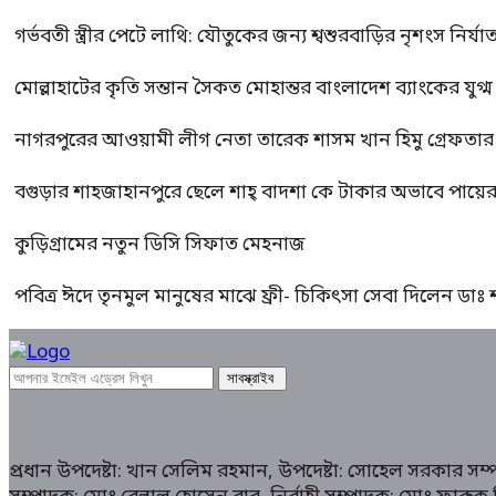
গর্ভবতী স্ত্রীর পেটে লাথি: যৌতুকের জন্য শ্বশুরবাড়ির নৃশংস নির্যা
মোল্লাহাটের কৃতি সন্তান সৈকত মোহান্তর বাংলাদেশ ব্যাংকের যুগ
নাগরপুরের আওয়ামী লীগ নেতা তারেক শাসম খান হিমু গ্রেফতার
বগুড়ার শাহজাহানপুরে ছেলে শাহ্ বাদশা কে টাকার অভাবে পায়
কুড়িগ্রামের নতুন ডিসি সিফাত মেহনাজ
পবিত্র ঈদে তৃনমুল মানুষের মাঝে ফ্রী- চিকিৎসা সেবা দিলেন ডা
প্রধান উপদেষ্টা: খান সেলিম রহমান, উপদেষ্টা: সোহেল সরকার স