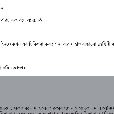
তন
্ম পরিচালক পদে পদোন্নতি
ের ইনফেকশন এর চিকিৎসা করাতে না পারায় হাত বাড়ালো দুঃখিনী ম
ঃ শারমিন আক্তার
ম্পাদক ও প্রকাশক: এম. হাসান সরকার প্রধান সম্পাদক এম.এ আরিফ