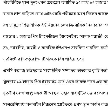
পাঁচবিবিতে খাল পুনঃখনন প্রকল্পের অব্যয়িত ১০ লাখ ৮৭ হাজার
বাবার লাশ বাড়িতে রেখে এইচএসসি পরীক্ষায় অংশ নিলেন আয়ে
বগুড়া মুদ্রণ শিল্প শ্রমিক ইউনিয়নের ১০ম ত্রি-বার্ষিক নির্বাচনে
বগুড়ায় ২ হাজার পিস ট্যাপেন্টাডল ট্যাবলেটসহ ‘মাদক সম্রাজ্ঞী’ 
সৎ, ন্যায়নিষ্ঠ, সাহসী ও মানবিক ইউএনও সাবরিনা শারমিন: কর্ম
নরসিংদীর শিবপুরে তিনটি গরুকে বিষ খাইয়ে হত্যা
এমসি কলেজ ছাত্রদলের সাংগঠনিক সম্পাদক ছাতকের কৃতি সন্তা
খুলনায় ১৯’হাজার পিস ইয়াবাসহ মোঃ ওমর ফারুক নামে এক 
যুবলীগ নেতা স্বাস্থ্য সহকারী আব্দুল ওহাব শাহ খুঁটির জোর কোথা
মালয়েশিয়ায় অনলাইন বিজনেস প্ল্যাটফর্মে প্রথম স্থান অর্জন ক