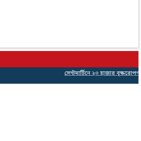
সেন্টমার্টিনে ২০ হাজার বৃক্ষরোপণ কর্ম