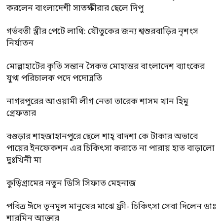
করলেন বাংলাদেশী সাতক্ষীরার ছেলে দিপু
গর্ভবতী স্ত্রীর পেটে লাথি: যৌতুকের জন্য শ্বশুরবাড়ির নৃশংস
নির্যাতন
মোল্লাহাটের কৃতি সন্তান সৈকত মোহান্তর বাংলাদেশ ব্যাংকের
যুগ্ম পরিচালক পদে পদোন্নতি
নাগরপুরের আওয়ামী লীগ নেতা তারেক শাসম খান হিমু
গ্রেফতার
বগুড়ার শাহজাহানপুরে ছেলে শাহ্ বাদশা কে টাকার অভাবে
পায়ের ইনফেকশন এর চিকিৎসা করাতে না পারায় হাত বাড়ালো
দুঃখিনী মা
কুড়িগ্রামের নতুন ডিসি সিফাত মেহনাজ
পবিত্র ঈদে তৃনমুল মানুষের মাঝে ফ্রী- চিকিৎসা সেবা দিলেন ডাঃ
শারমিন আক্তার