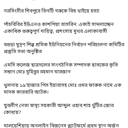
নরসিংদীর শিবপুরে তিনটি গরুকে বিষ খাইয়ে হত্যা
পাঁচবিবির ইউএনও কাশপিয়া তাসরিন: একাই সামলাচ্ছেন
একাধিক গুরুত্বপূর্ণ দায়িত্ব, প্রশংসায় মুখর এলাকাবাসী
বগুড়া মুদ্রণ শিল্প শ্রমিক ইউনিয়নের নির্বাচন পরিচালনা কমিটির
প্রস্তুতি সভা অনুষ্ঠিত
এমসি কলেজ ছাত্রদলের সাংগঠনিক সম্পাদক ছাতকের কৃতি
সন্তান মোঃ মুহিবুর রহমান মারজান
খুলনায় ১৯’হাজার পিস ইয়াবাসহ মোঃ ওমর ফারুক নামে এক
মাদক কারবারি আটক।
যুবলীগ নেতা স্বাস্থ্য সহকারী আব্দুল ওহাব শাহ খুঁটির জোর
কোথায়?
মালয়েশিয়ায় অনলাইন বিজনেস প্ল্যাটফর্মে প্রথম স্থান অর্জন