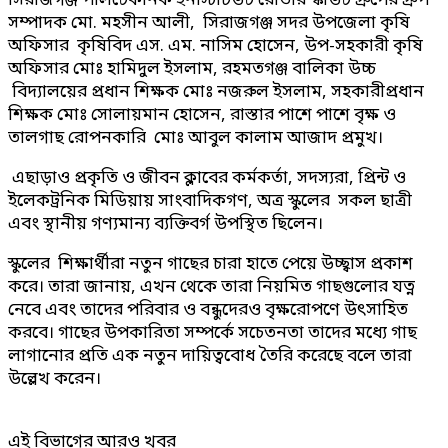
সিরাজগঞ্জ পলিটেকনিক ইনস্টিটিউট রোভার স্কাউট গ্রুপের গ্রুপ
সম্পাদক মো. মহসীন আলী, সিরাজগঞ্জ সদর উপজেলা কৃষি
অফিসার কৃষিবিদ এস. এম. নাসিম হোসেন, উপ-সহকারী কৃষি
অফিসার মোঃ হামিদুল ইসলাম, রহমতগঞ্জ বালিকা উচ্চ
বিদ্যালয়ের প্রধান শিক্ষক মোঃ নজরুল ইসলাম, সহকারীপ্রধান
শিক্ষক মোঃ সোলায়মান হোসেন, রাস্তার পাশে পাশে বৃক্ষ ও
তালগাছ রোপনকারি মোঃ আবুল কালাম আজাদ প্রমুখ।
এছাড়াও প্রকৃতি ও জীবন ক্লাবের কর্মকর্তা, সদস্যরা, প্রিন্ট ও
ইলেকট্রনিক মিডিয়ায় সাংবাদিকগণ, অত্র স্কুলের সকল ছাত্রী
এবং স্থানীয় গণ্যমান্য ব্যক্তিবর্গ উপস্থিত ছিলেন।
স্কুলের শিক্ষার্থীরা নতুন গাছের চারা হাতে পেয়ে উচ্ছ্বাস প্রকাশ
করে। তারা জানায়, এখন থেকে তারা নিয়মিত গাছগুলোর যত্ন
নেবে এবং তাদের পরিবার ও বন্ধুদেরও বৃক্ষরোপণে উৎসাহিত
করবে। গাছের উপকারিতা সম্পর্কে সচেতনতা তাদের মধ্যে গাছ
লাগানোর প্রতি এক নতুন দায়িত্ববোধ তৈরি করেছে বলে তারা
উল্লেখ করেন।
এই বিভাগের আরও খবর