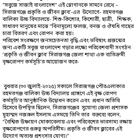
“সবুজে সাজাই বাংলাদেশ” এই স্লোগানকে সামনে রেখে –
সিরাজগঞ্জে প্রকৃতি ও জীবন ক্লাব’-এর উদ্যোগে- রহমতগঞ্জ
বালিকা উচ্চ বিদ্যালয়ে- শিশু-কিশোর, কিশোরী, ছাত্রী, শিক্ষক,
সাধারণ মানুষের মাঝে “বিনামূল্যে ফলজ, বনজ ও ঔষধি গাছের
চারা বিতরণ এবং রোপন করা হয়।
পরিবেশ সংরক্ষণে জনসচেতনতা বৃদ্ধি এবং ভবিষ্যৎ প্রজন্মের
জন্য একটি সবুজ বাংলাদেশ গড়ার লক্ষ্যে পরিবেশবাদী সংগঠন
‘প্রকৃতি ও জীবন ক্লাব’ সিরাজগঞ্জ জেলা শাখা এক ব্যতিক্রমী
বৃক্ষরোপণ কর্মসূচি’র আয়োজন করে-
বুধবার (৩০ জুলাই-২০২৫) সকালে সিরাজগঞ্জ পৌরএলাকার
রহমতগঞ্জ বালিকা উচ্চ বিদ্যালয় প্রাঙ্গণে এই বৃক্ষ রোপণ
কর্মসূচি’র আনুষ্ঠানিক উদ্বোধন করেন এবং প্রধান অতিথি
হিসেবে উপস্থিত ছিলেন, সিরাজগঞ্জের সুযোগ্য জেলা প্রশাসক
মুহাম্মদ নজরুল ইসলাম এসময়ে তিনি তার বক্তব্যে বলেন,
“বৈশ্বিক উষ্ণায়ন মোকাবেলায় এবং পরিবেশের ভারসাম্য রক্ষায়
বৃক্ষরোপণের গুরুত্ব অপরিসীম। প্রকৃতি ও জীবন ক্লাবের এই
উদ্যোগ অত্যন্ত প্রশংসার যোগ্য।”