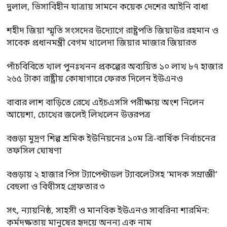
দুলাল, ভিসাবিহীন যাত্রায় সামনে কয়েক দেশের আইনি বাধা
শহীদ জিয়া স্মৃতি সংসদের উদ্যোগে রাষ্ট্রপতি জিয়াউর রহমান ও
সাবেক প্রধানমন্ত্রী বেগম খালেদা জিয়ার মাজার জিয়ারত
পাঁচবিবিতে খাল পুনঃখনন প্রকল্পের অব্যয়িত ১০ লাখ ৮৭ হাজার
২৬৫ টাকা রাষ্ট্রীয় কোষাগারে ফেরত দিলেন ইউএনও
বাবার লাশ বাড়িতে রেখে এইচএসসি পরীক্ষায় অংশ নিলেন
আয়েশা, চোখের জলেই লিখলেন উত্তরপত্র
বগুড়া মুদ্রণ শিল্প শ্রমিক ইউনিয়নের ১০ম ত্রি-বার্ষিক নির্বাচনের
তফসিল ঘোষণা
বগুড়ায় ২ হাজার পিস ট্যাপেন্টাডল ট্যাবলেটসহ ‘মাদক সম্রাজ্ঞী’
বেহুলা ও বিথীসহ গ্রেফতার ৩
সৎ, ন্যায়নিষ্ঠ, সাহসী ও মানবিক ইউএনও সাবরিনা শারমিন:
কর্মদক্ষতায় মানুষের হৃদয়ে অনন্য এক নাম