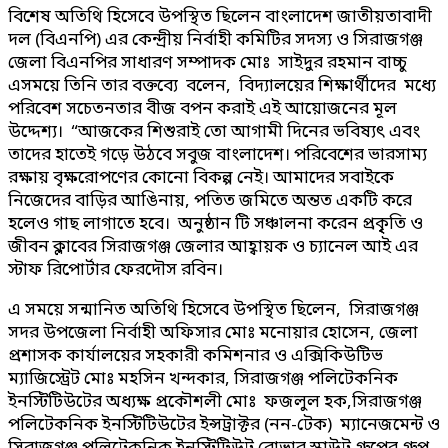
বিশেষ অতিথি হিসেবে উপস্থিত ছিলেন বাংলাদেশ জাতীয়তাবাদী
দল (বিএনপি) এর কেন্দ্রীয় নির্বাহী কমিটির সদস্য ও সিরাজগঞ্জ
জেলা বিএনপির সাধারণ সম্পাদক মোঃ সাইদুর রহমান বাচ্চু
এসময়ে তিনি তার বক্তব্যে বলেন, বিদ্যালয়ের শিক্ষার্থীদের মধ্যে
পরিবেশ সচেতনতার বীজ বপন করাই এই আয়োজনের মূল
উদ্দেশ্য। “আজকের শিশুরাই তো আগামী দিনের ভবিষ্যৎ এবং
তাদের হাতেই গড়ে উঠবে সবুজ বাংলাদেশ। পরিবেশের ভারসাম্য
রক্ষায় বৃক্ষরোপণের কোনো বিকল্প নেই। আমাদের সবাইকে
নিজেদের বাড়ির আঙিনায়, পতিত জমিতে অন্তত একটি করে
হলেও গাছ লাগাতে হবে। অনুষ্ঠান টি সঞ্চালনা করেন প্রকৃৃৃতি ও
জীবন ক্লাবের সিরাজগঞ্জ জেলার আহ্বায়ক ও চ্যানেল আই এর
স্টাফ রিপোর্টার ফেরদৌস রবিন।
এ সময়ে সন্মানিত অতিথি হিসেবে উপস্থিত ছিলেন, সিরাজগঞ্জ
সদর উপজেলা নির্বাহী অফিসার মোঃ মনোয়ার হোসেন, জেলা
প্রশাসক কার্যালয়ের সহকারী কমিশনার ও এক্সিকিউটিভ
ম্যাজিস্ট্রেট মোঃ মহসিন খন্দকার, সিরাজগঞ্জ পলিটেকনিক
ইনস্টিটিউটের অধ্যক্ষ প্রকৌশলী মোঃ ফজলুল হক,সিরাজগঞ্জ
পলিটেকনিক ইনস্টিটিউটের ইন্সট্রাক্টর (নন-টেক) ম্যানেজমেন্ট ও