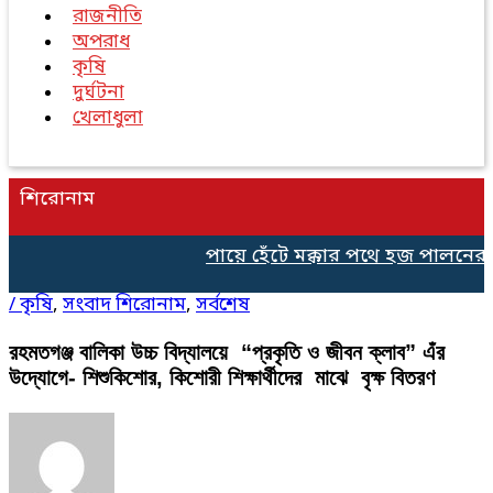
রাজনীতি
অপরাধ
কৃষি
দুর্ঘটনা
খেলাধুলা
শিরোনাম
পায়ে হেঁটে মক্কার পথে হজ পালনের জ
/
কৃষি
,
সংবাদ শিরোনাম
,
সর্বশেষ
রহমতগঞ্জ বালিকা উচ্চ বিদ্যালয়ে “প্রকৃতি ও জীবন ক্লাব” এঁর
উদ্যোগে- শিশুকিশোর, কিশোরী শিক্ষার্থীদের মাঝে বৃক্ষ বিতরণ