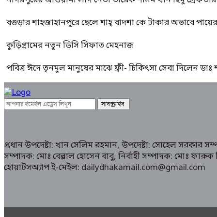
নাগরপুরের আওয়ামী লীগ নেতা তারেক শাসম খান হিমু গ্রেফতার
বগুড়ার শাহজাহানপুরে ছেলে শাহ্ বাদশা কে টাকার অভাবে পায়
কুড়িগ্রামের নতুন ডিসি সিফাত মেহনাজ
পবিত্র ঈদে তৃনমুল মানুষের মাঝে ফ্রী- চিকিৎসা সেবা দিলেন ডা
প্রধান উপদেষ্টা: খান সেলিম রহমান, উপদেষ্টা: সোহেল সরকার স
সম্পাদক: মোঃ বেল্লাল হোসেন বাবু, নির্বাহী সম্পাদক: মোঃ ফা
হোয়াটসঅ্যাপ ই-মেইল: dailydhakamail.com@gmail.com