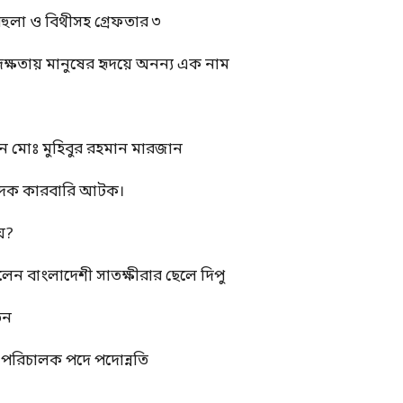
বেহুলা ও বিথীসহ গ্রেফতার ৩
দক্ষতায় মানুষের হৃদয়ে অনন্য এক নাম
ন মোঃ মুহিবুর রহমান মারজান
মাদক কারবারি আটক।
য়?
রলেন বাংলাদেশী সাতক্ষীরার ছেলে দিপু
তন
্ম পরিচালক পদে পদোন্নতি