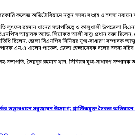
ি কলেজ অডিটোরিয়ামে নতুন সদস্য সংগ্রহ ও সদস্য নবায়ন ফরম 
তি লুৎফর রহমান খানের সভাপতিত্বে ও কালুখালী উপজেলা বিএনপি’
া বিএনপি’র আহ্বায়ক অ্যাড. লিয়াকত আলী বাবু। প্রধান বক্তা ছি
অতিথি ছিলেন, জেলা বিএনপির সিনিয়র যুগ্ম-সাধারণ সম্পাদক আব্দ
পাদক এম.এ খালেদ পাভেল, জেলা স্বেচ্ছাসেবক দলের সদস্য সচিব
র সহ-সভাপতি, তৈয়বুর রহমান খান, সিনিয়র যুগ্ম-সাধারণ সম্পা
্ডের তত্ত্বাবধানে সবুজায়ন উদ্যোগ; প্লাস্টিকমুক্ত সৈকত অভিযানে