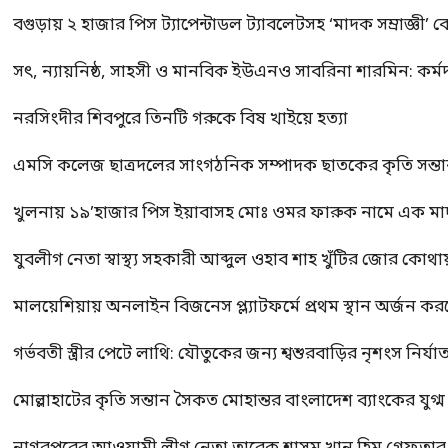
বগুড়ায় ২ হাজার পিস ট্যাপেন্টাডল ট্যাবলেটসহ ‘মাদক সম্রাজ্ঞী’ 
সৎ, ন্যায়নিষ্ঠ, সাহসী ও মানবিক ইউএনও সাবরিনা শারমিন: কর্ম
নরসিংদীর শিবপুরে তিনটি গরুকে বিষ খাইয়ে হত্যা
এমসি কলেজ ছাত্রদলের সাংগঠনিক সম্পাদক ছাতকের কৃতি সন্তা
খুলনায় ১৯’হাজার পিস ইয়াবাসহ মোঃ ওমর ফারুক নামে এক 
যুবলীগ নেতা স্বাস্থ্য সহকারী আব্দুল ওহাব শাহ খুঁটির জোর কোথা
মালয়েশিয়ায় অনলাইন বিজনেস প্ল্যাটফর্মে প্রথম স্থান অর্জন ক
গর্ভবতী স্ত্রীর পেটে লাথি: যৌতুকের জন্য শ্বশুরবাড়ির নৃশংস নির্যা
মোল্লাহাটের কৃতি সন্তান সৈকত মোহান্তর বাংলাদেশ ব্যাংকের যুগ