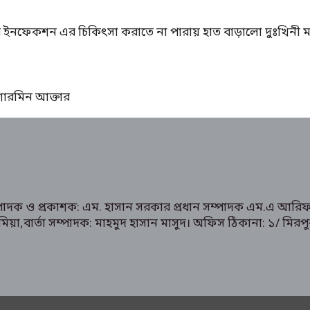
ের ইনফেকশন এর চিকিৎসা করাতে না পারায় হাত বাড়ালো দুঃখিনী ম
ঃ শারমিন আক্তার
ম্পাদক ও প্রকাশক: এম. হাসান সরকার প্রধান সম্পাদক এম.এ আরিফ
রুক মিয়া,বার্তা সম্পাদক: মাহমুদ হাসান মাসুদ। অফিস ঠিকানা: 