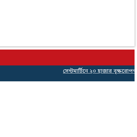
সেন্টমার্টিনে ২০ হাজার বৃক্ষরোপণ কর্