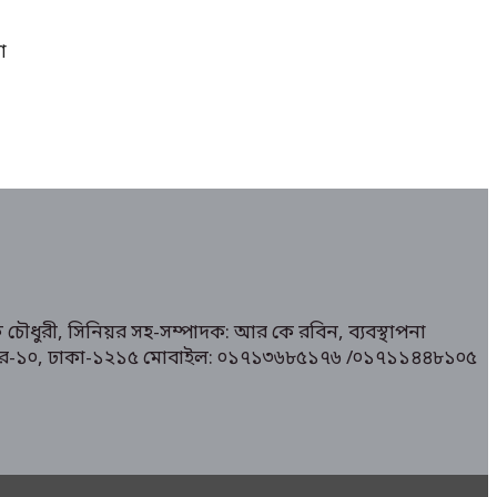
া
 চৌধুরী, সিনিয়র সহ-সম্পাদক: আর কে রবিন, ব্যবস্থাপনা
১/ মিরপুর-১০, ঢাকা-১২১৫ মোবাইল: ০১৭১৩৬৮৫১৭৬ /০১৭১১৪৪৮১০৫