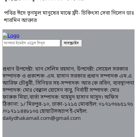
পবিত্র ঈদে তৃনমুল মানুষের মাঝে ফ্রী- চিকিৎসা সেবা দিলেন ডাঃ
শারমিন আক্তার
প্রধান উপদেষ্টা: খান সেলিম রহমান, উপদেষ্টা: সোহেল সরকার
সম্পাদক ও প্রকাশক: এম. হাসান সরকার প্রধান সম্পাদক এম.এ
আরিফ চৌধুরী, সিনিয়র সহ-সম্পাদক: আর কে রবিন, ব্যবস্থাপনা
সম্পাদক: মোঃ বেল্লাল হোসেন বাবু, নির্বাহী সম্পাদক: মোঃ
ফারুক মিয়া,বার্তা সম্পাদক: মাহমুদ হাসান মাসুদ। অফিস
ঠিকানা: ১/ মিরপুর-১০, ঢাকা-১২১৫ মোবাইল: ০১৭১৩৬৮৫১৭৬
/০১৭১১৪৪৮১০৫ হোয়াটসঅ্যাপ ই-মেইল:
dailydhakamail.com@gmail.com