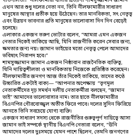
গতিশীলতা।” নীলফামারী বাসীর প্রত্যাশা শামসুজ্জামান জামান
এখন আর শুধু দলের নেতা নন, তিনি নীলফামারীর সাধারণ
মানুষের আস্থার প্রতীক হয়ে উঠেছেন। তার মানবিকতা, সৎ নেতৃত্ব
এবং উন্নয়ন ভাবনার প্রতি মানুষের ভালোবাসা দিন দিন বেড়েই
চলেছে।
এলাকার একজন তরুণ ভোটার বলেন, “আমরা এমন একজন
নেতার দিকেই তাকিয়ে আছি, যিনি রাজনীতি করেন সেবার জন্য,
ক্ষমতার জন্য নয়। জামান ভাইয়ের মতো নেতৃত্ব পেলে আমাদের
ভবিষ্যৎ নিরাপদ হবে।”
শামসুজ্জামান জামান একজন নিষ্ঠাবান রাজনৈতিক ব্যক্তিত্ব,
যিনি দায়িত্বশীলতা ও মানবিকতায় নিজেকে প্রতিষ্ঠিত করেছেন।
নীলফামারীর জনগণ আজ তাঁর দিকেই তাকিয়ে, তাদের কণ্ঠে
উচ্চারিত একটাই বাক্য— “আপনার অপেক্ষায় “তৃণমূল
নেতাকর্মীদের দৃঢ় সমর্থন দলীয় নেতাকর্মীরা বলছেন, “জামান
ভাই” আমাদের ভালোবাসার নাম। তার হাতে নীলফামারীর
বিএনপির গৌরবোজ্জ্বল অতীত ফিরে পাবে। দলের সুদিন ফিরিয়ে
আনতে তিনি সবচেয়ে যোগ্য ব্যক্তি।
একজন সাধারণ সদস্য থেকে রাজনীতির গুরুত্বপূর্ণ দায়িত্বে আসা
জামান ভাই সম্পর্কে স্থানীয় বিএনপি নেতারা বলেন, “উনি
আমাদের দলের দুঃসময়ে যেমন পাশে ছিলেন, তেমনি জনগণের