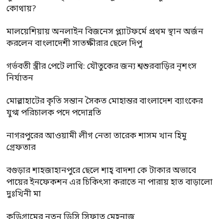
কোথায়?
মালয়েশিয়ায় অনলাইন বিজনেস প্ল্যাটফর্মে প্রথম স্থান অর্জন
করলেন বাংলাদেশী সাতক্ষীরার ছেলে দিপু
গর্ভবতী স্ত্রীর পেটে লাথি: যৌতুকের জন্য শ্বশুরবাড়ির নৃশংস
নির্যাতন
মোল্লাহাটের কৃতি সন্তান সৈকত মোহান্তর বাংলাদেশ ব্যাংকের
যুগ্ম পরিচালক পদে পদোন্নতি
নাগরপুরের আওয়ামী লীগ নেতা তারেক শাসম খান হিমু
গ্রেফতার
বগুড়ার শাহজাহানপুরে ছেলে শাহ্ বাদশা কে টাকার অভাবে
পায়ের ইনফেকশন এর চিকিৎসা করাতে না পারায় হাত বাড়ালো
দুঃখিনী মা
কুড়িগ্রামের নতুন ডিসি সিফাত মেহনাজ