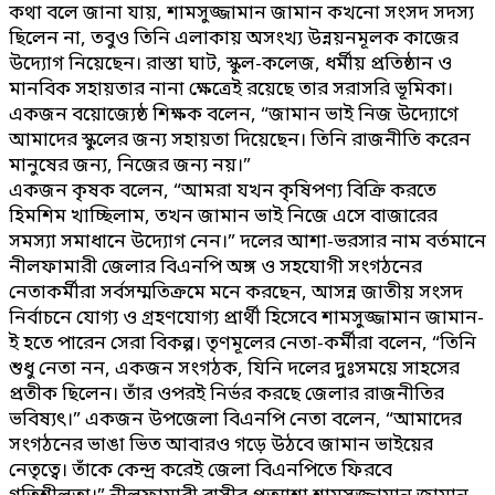
কথা বলে জানা যায়, শামসুজ্জামান জামান কখনো সংসদ সদস্য
ছিলেন না, তবুও তিনি এলাকায় অসংখ্য উন্নয়নমূলক কাজের
উদ্যোগ নিয়েছেন। রাস্তা ঘাট, স্কুল-কলেজ, ধর্মীয় প্রতিষ্ঠান ও
মানবিক সহায়তার নানা ক্ষেত্রেই রয়েছে তার সরাসরি ভূমিকা।
একজন বয়োজ্যেষ্ঠ শিক্ষক বলেন, “জামান ভাই নিজ উদ্যোগে
আমাদের স্কুলের জন্য সহায়তা দিয়েছেন। তিনি রাজনীতি করেন
মানুষের জন্য, নিজের জন্য নয়।”
একজন কৃষক বলেন, “আমরা যখন কৃষিপণ্য বিক্রি করতে
হিমশিম খাচ্ছিলাম, তখন জামান ভাই নিজে এসে বাজারের
সমস্যা সমাধানে উদ্যোগ নেন।” দলের আশা-ভরসার নাম বর্তমানে
নীলফামারী জেলার বিএনপি অঙ্গ ও সহযোগী সংগঠনের
নেতাকর্মীরা সর্বসম্মতিক্রমে মনে করছেন, আসন্ন জাতীয় সংসদ
নির্বাচনে যোগ্য ও গ্রহণযোগ্য প্রার্থী হিসেবে শামসুজ্জামান জামান-
ই হতে পারেন সেরা বিকল্প। তৃণমূলের নেতা-কর্মীরা বলেন, “তিনি
শুধু নেতা নন, একজন সংগঠক, যিনি দলের দুঃসময়ে সাহসের
প্রতীক ছিলেন। তাঁর ওপরই নির্ভর করছে জেলার রাজনীতির
ভবিষ্যৎ।” একজন উপজেলা বিএনপি নেতা বলেন, “আমাদের
সংগঠনের ভাঙা ভিত আবারও গড়ে উঠবে জামান ভাইয়ের
নেতৃত্বে। তাঁকে কেন্দ্র করেই জেলা বিএনপিতে ফিরবে