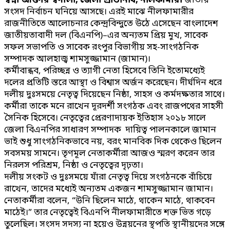
স্বপ্না আক্তার স্বর্ণালী, জেলা প্রতিনিধি, নীলফামারী
জাতীয়
সংসদ নির্বাচন ঘনিয়ে আসছে। এরই মাঝে নীলফামারীর
রাজনীতিতে আলোচনার কেন্দ্রবিন্দুতে উঠে এসেছেন বাংলাদেশ
জাতীয়তাবাদী দল (বিএনপি)–এর অন্যতম প্রিয় মুখ, সাবেক
সফল সভাপতি ও সাবেক রংপুর বিভাগীয় সহ-সাংগঠনিক
সম্পাদক আলহাজ্ব শামসুজ্জামান (জামান)।
কর্মীবান্ধব, পরিচ্ছন্ন ও ত্যাগী নেতা হিসেবে তিনি ইতোমধ্যেই
দলের প্রতিটি স্তরে আস্থা ও বিশ্বাস অর্জন করেছেন। দীর্ঘদিন ধরে
দলীয় দুঃসময়ে নেতৃত্ব দিয়েছেন নিষ্ঠা, সাহস ও কর্মদক্ষতার সাথে।
কর্মীরা তাকে মনে রাখেন দূরদর্শী সংগঠক এবং রাজপথের সাহসী
সৈনিক হিসেবে। নেতৃত্বের প্রেরণাদায়ক ইতিহাস
২০১৮ সালে
জেলা বিএনপির সাধারণ সম্পাদক
দায়িত্ব পালনকালে জামান
ভাই শুধু সাংগঠনিকভাবে নয়, বরং মানবিক দিক থেকেও ছিলেন
সবসময় সামনে। তৃণমূল নেতাকর্মীরা আজও স্মরণ করেন তার
নিরলস পরিশ্রম, নিষ্ঠা ও নেতৃত্বের দৃঢ়তা।
দলীয় সংকট ও দুঃসময়ে যাঁরা নেতৃত্ব দিয়ে সংগঠনকে বাঁচিয়ে
রাখেন, তাদের মধ্যেই অন্যতম একজন শামসুজ্জামান জামান।
নেতাকর্মীরা বলেন, “উনি ছিলেন মাঠে, থাকেন মাঠে, থাকবেন
মাঠেই।” তার নেতৃত্বেই বিএনপি নীলফামারীতে শক্ত ভিত গড়ে
তুলেছিল। সংসদ সদস্য না হয়েও উন্নয়নের স্থপতি স্থানীয়দের সঙ্গে