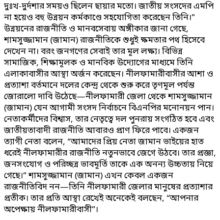
দুঃখ-দুর্দশার সময়ও ছিলেন ছায়ার মতো। জাতীয় সংসদের এমপি
না হয়েও বহু উন্নয়ন কর্মকাণ্ডে সহযোগিতা করেছেন তিনি।”
উন্নয়নের রাজনীতি ও মানবসেবায় অঙ্গীকার জানা গেছে,
শামসুজ্জামান (জামান) রাজনীতিকে শুধুই ক্ষমতার পথ হিসেবে
দেখেন না। বরং জনগণের সেবাই তার মূল লক্ষ্য। বিভিন্ন
সামাজিক, শিক্ষামূলক ও মানবিক উদ্যোগের মাধ্যমে তিনি
এলাকাবাসীর আস্থা অর্জন করেছেন। নীলফামারীবাসীর আশা ও
প্রত্যাশা বর্তমানে দলের কেন্দ্র থেকে শুরু করে তৃণমূল পর্যন্ত
জোরালো দাবি উঠেছে—নীলফামারী জেলা থেকে শামসুজ্জামান
(জামান) যেন আগামী সংসদ নির্বাচনে বিএনপির মনোনয়ন পান।
নেতাকর্মীদের বিশ্বাস, তার নেতৃত্বে দল পুনরায় সংগঠিত হবে এবং
জাতীয়তাবাদী রাজনীতি আবারও প্রাণ ফিরে পাবে। একজন
ত্যাগী নেতা বলেন, “আমাদের প্রিয় নেতা জামান ভাইয়ের হাত
ধরেই নীলফামারীর রাজনীতি নতুনভাবে জেগে উঠবে। তার প্রজ্ঞা,
জনসংযোগ ও পরিচ্ছন্ন ভাবমূর্তি তাকে এক অনন্য উচ্চতায় নিয়ে
গেছে।” শামসুজ্জামান (জামান) এখন কেবল একজন
রাজনীতিবিদ নন—তিনি নীলফামারী জেলার মানুষের প্রত্যাশার
প্রতীক। তার প্রতি আস্থা রেখেই অনেকেই বলছেন, “আপনার
অপেক্ষায় নীলফামারীবাসী”।