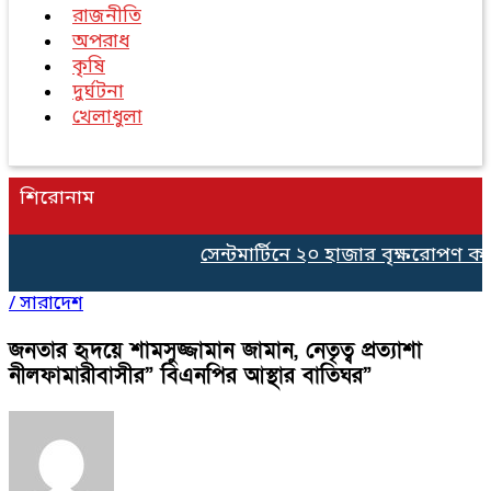
রাজনীতি
অপরাধ
কৃষি
দুর্ঘটনা
খেলাধুলা
শিরোনাম
সেন্টমার্টিনে ২০ হাজার বৃক্ষরোপণ কর্মস
/
সারাদেশ
জনতার হৃদয়ে শামসুজ্জামান জামান, নেতৃত্ব প্রত্যাশা
নীলফামারীবাসীর” বিএনপির আস্থার বাতিঘর”