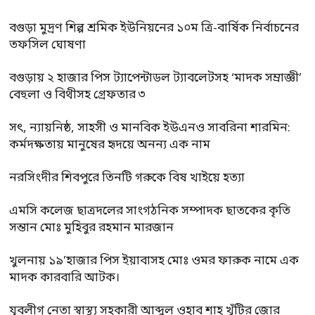
বগুড়া মুদ্রণ শিল্প শ্রমিক ইউনিয়নের ১০ম ত্রি-বার্ষিক নির্বাচনের
তফসিল ঘোষণা
বগুড়ায় ২ হাজার পিস ট্যাপেন্টাডল ট্যাবলেটসহ ‘মাদক সম্রাজ্ঞী’
বেহুলা ও বিথীসহ গ্রেফতার ৩
সৎ, ন্যায়নিষ্ঠ, সাহসী ও মানবিক ইউএনও সাবরিনা শারমিন:
কর্মদক্ষতায় মানুষের হৃদয়ে অনন্য এক নাম
নরসিংদীর শিবপুরে তিনটি গরুকে বিষ খাইয়ে হত্যা
এমসি কলেজ ছাত্রদলের সাংগঠনিক সম্পাদক ছাতকের কৃতি
সন্তান মোঃ মুহিবুর রহমান মারজান
খুলনায় ১৯’হাজার পিস ইয়াবাসহ মোঃ ওমর ফারুক নামে এক
মাদক কারবারি আটক।
যুবলীগ নেতা স্বাস্থ্য সহকারী আব্দুল ওহাব শাহ খুঁটির জোর