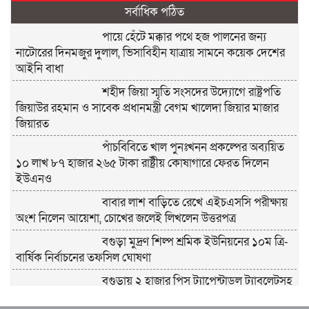
সর্বাধিক পঠিত
পায়ে হেঁটে মক্কার পথে হজ পালনের জন্য
নাটোরের দিনমজুর দুলাল, ভিসাবিহীন যাত্রায় সামনে কয়েক দেশের
আইনি বাধা
শহীদ জিয়া স্মৃতি সংসদের উদ্যোগে রাষ্ট্রপতি
জিয়াউর রহমান ও সাবেক প্রধানমন্ত্রী বেগম খালেদা জিয়ার মাজার
জিয়ারত
পাঁচবিবিতে খাল পুনঃখনন প্রকল্পের অব্যয়িত
১০ লাখ ৮৭ হাজার ২৬৫ টাকা রাষ্ট্রীয় কোষাগারে ফেরত দিলেন
ইউএনও
বাবার লাশ বাড়িতে রেখে এইচএসসি পরীক্ষায়
অংশ নিলেন আয়েশা, চোখের জলেই লিখলেন উত্তরপত্র
বগুড়া মুদ্রণ শিল্প শ্রমিক ইউনিয়নের ১০ম ত্রি-
বার্ষিক নির্বাচনের তফসিল ঘোষণা
বগুড়ায় ২ হাজার পিস ট্যাপেন্টাডল ট্যাবলেটসহ
‘মাদক সম্রাজ্ঞী’ বেহুলা ও বিথীসহ গ্রেফতার ৩