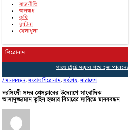
রাজনীতি
অপরাধ
কৃষি
দুর্ঘটনা
খেলাধুলা
শিরোনাম
পায়ে হেঁটে মক্কার পথে হজ পালনের 
/
মানববন্ধন
,
সংবাদ শিরোনাম
,
সর্বশেষ
,
সারাদেশ
নরসিংদী সদর প্রেসক্লাবের উদ্যোগে সাংবাদিক
আসাদুজ্জামান তুহিন হত্যার বিচারের দাবিতে মানববন্ধন