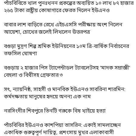
পাঁচবিবিতে খাল পুনঃখনন প্রকল্পের অব্যয়িত ১০ লাখ ৮৭ হাজার
২৬৫ টাকা রাষ্ট্রীয় কোষাগারে ফেরত দিলেন ইউএনও
বাবার লাশ বাড়িতে রেখে এইচএসসি পরীক্ষায় অংশ নিলেন
আয়েশা, চোখের জলেই লিখলেন উত্তরপত্র
বগুড়া মুদ্রণ শিল্প শ্রমিক ইউনিয়নের ১০ম ত্রি-বার্ষিক নির্বাচনের
তফসিল ঘোষণা
বগুড়ায় ২ হাজার পিস ট্যাপেন্টাডল ট্যাবলেটসহ ‘মাদক সম্রাজ্ঞী’
বেহুলা ও বিথীসহ গ্রেফতার ৩
সৎ, ন্যায়নিষ্ঠ, সাহসী ও মানবিক ইউএনও সাবরিনা শারমিন:
কর্মদক্ষতায় মানুষের হৃদয়ে অনন্য এক নাম
নরসিংদীর শিবপুরে তিনটি গরুকে বিষ খাইয়ে হত্যা
পাঁচবিবির ইউএনও কাশপিয়া তাসরিন: একাই সামলাচ্ছেন
একাধিক গুরুত্বপূর্ণ দায়িত্ব, প্রশংসায় মুখর এলাকাবাসী