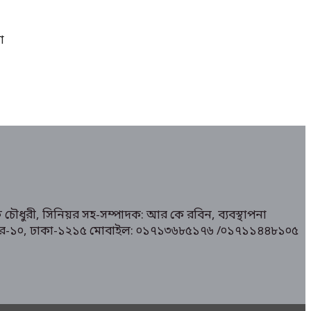
া
 চৌধুরী, সিনিয়র সহ-সম্পাদক: আর কে রবিন, ব্যবস্থাপনা
১/ মিরপুর-১০, ঢাকা-১২১৫ মোবাইল: ০১৭১৩৬৮৫১৭৬ /০১৭১১৪৪৮১০৫