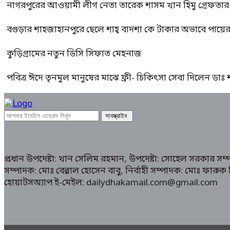
নাগরপুরের আওয়ামী লীগ নেতা তারেক শাসম খান হিমু গ্রেফতার
বগুড়ার শাহজাহানপুরে ছেলে শাহ্ বাদশা কে টাকার অভাবে পায়
কুড়িগ্রামের নতুন ডিসি সিফাত মেহনাজ
পবিত্র ঈদে তৃনমুল মানুষের মাঝে ফ্রী- চিকিৎসা সেবা দিলেন ডা
প্রধান উপদেষ্টা: খান সেলিম রহমান, উপদেষ্টা: সোহেল সরকার স
সম্পাদক: মোঃ বেল্লাল হোসেন বাবু, নির্বাহী সম্পাদক: মোঃ ফা
হোয়াটসঅ্যাপ ই-মেইল: dailydhakamail.com@gmail.com