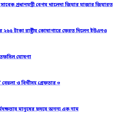
ও সাবেক প্রধানমন্ত্রী বেগম খালেদা জিয়ার মাজার জিয়ারত
ার ২৬৫ টাকা রাষ্ট্রীয় কোষাগারে ফেরত দিলেন ইউএনও
নের তফসিল ঘোষণা
’ বেহুলা ও বিথীসহ গ্রেফতার ৩
্মদক্ষতায় মানুষের হৃদয়ে অনন্য এক নাম