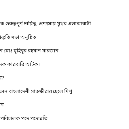
ুত্বপূর্ণ দায়িত্ব, প্রশংসায় মুখর এলাকাবাসী
স্তুতি সভা অনুষ্ঠিত
ন মোঃ মুহিবুর রহমান মারজান
মাদক কারবারি আটক।
য়?
রলেন বাংলাদেশী সাতক্ষীরার ছেলে দিপু
তন
্ম পরিচালক পদে পদোন্নতি