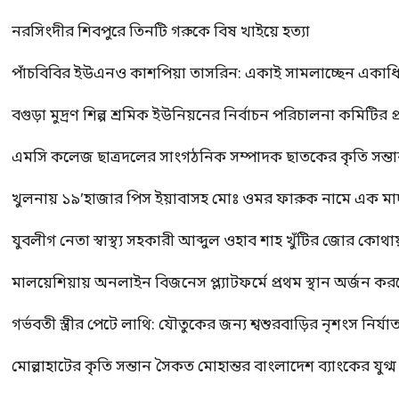
নরসিংদীর শিবপুরে তিনটি গরুকে বিষ খাইয়ে হত্যা
পাঁচবিবির ইউএনও কাশপিয়া তাসরিন: একাই সামলাচ্ছেন একাধিক গুর
বগুড়া মুদ্রণ শিল্প শ্রমিক ইউনিয়নের নির্বাচন পরিচালনা কমিটির প্র
এমসি কলেজ ছাত্রদলের সাংগঠনিক সম্পাদক ছাতকের কৃতি সন্তা
খুলনায় ১৯’হাজার পিস ইয়াবাসহ মোঃ ওমর ফারুক নামে এক 
যুবলীগ নেতা স্বাস্থ্য সহকারী আব্দুল ওহাব শাহ খুঁটির জোর কোথা
মালয়েশিয়ায় অনলাইন বিজনেস প্ল্যাটফর্মে প্রথম স্থান অর্জন ক
গর্ভবতী স্ত্রীর পেটে লাথি: যৌতুকের জন্য শ্বশুরবাড়ির নৃশংস নির্যা
মোল্লাহাটের কৃতি সন্তান সৈকত মোহান্তর বাংলাদেশ ব্যাংকের যুগ