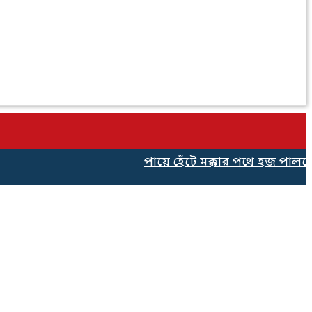
পায়ে হেঁটে মক্কার পথে হজ পালনের জ