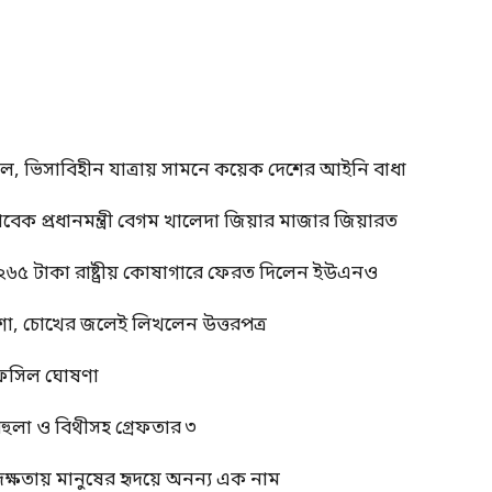
াল, ভিসাবিহীন যাত্রায় সামনে কয়েক দেশের আইনি বাধা
াবেক প্রধানমন্ত্রী বেগম খালেদা জিয়ার মাজার জিয়ারত
 ২৬৫ টাকা রাষ্ট্রীয় কোষাগারে ফেরত দিলেন ইউএনও
শা, চোখের জলেই লিখলেন উত্তরপত্র
র তফসিল ঘোষণা
বেহুলা ও বিথীসহ গ্রেফতার ৩
দক্ষতায় মানুষের হৃদয়ে অনন্য এক নাম