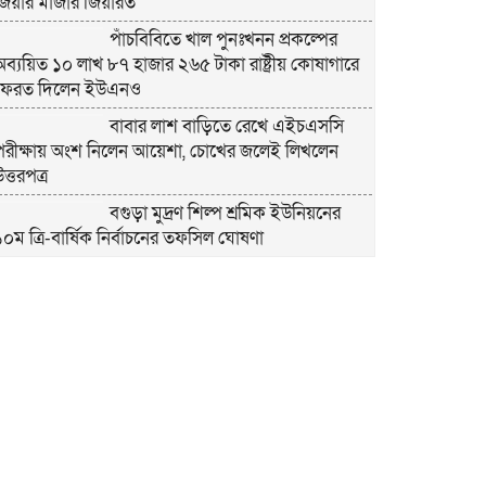
জিয়ার মাজার জিয়ারত
পাঁচবিবিতে খাল পুনঃখনন প্রকল্পের
অব্যয়িত ১০ লাখ ৮৭ হাজার ২৬৫ টাকা রাষ্ট্রীয় কোষাগারে
ফেরত দিলেন ইউএনও
বাবার লাশ বাড়িতে রেখে এইচএসসি
পরীক্ষায় অংশ নিলেন আয়েশা, চোখের জলেই লিখলেন
ত্তরপত্র
বগুড়া মুদ্রণ শিল্প শ্রমিক ইউনিয়নের
১০ম ত্রি-বার্ষিক নির্বাচনের তফসিল ঘোষণা
বগুড়ায় ২ হাজার পিস ট্যাপেন্টাডল
ট্যাবলেটসহ ‘মাদক সম্রাজ্ঞী’ বেহুলা ও বিথীসহ গ্রেফতার ৩
সৎ, ন্যায়নিষ্ঠ, সাহসী ও মানবিক ইউএনও
সাবরিনা শারমিন: কর্মদক্ষতায় মানুষের হৃদয়ে অনন্য এক
নাম
নরসিংদীর শিবপুরে তিনটি গরুকে বিষ
াইয়ে হত্যা
পাঁচবিবির ইউএনও কাশপিয়া তাসরিন: