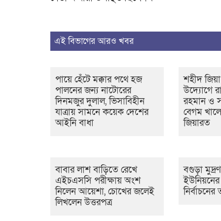
এই বিভাগের আরও খবর
পায়ে হেঁটে মক্কার পথে হজ
শহীদ জিয়া
পালনের জন্য নাটোরের
উদ্যোগে রাষ
দিনমজুর দুলাল, ভিসাবিহীন
রহমান ও সাব
যাত্রায় সামনে কয়েক দেশের
বেগম খালে
আইনি বাধা
জিয়ারত
বাবার লাশ বাড়িতে রেখে
বগুড়া মুদ্র
এইচএসসি পরীক্ষায় অংশ
ইউনিয়নের ১
নিলেন আয়েশা, চোখের জলেই
নির্বাচনে
লিখলেন উত্তরপত্র