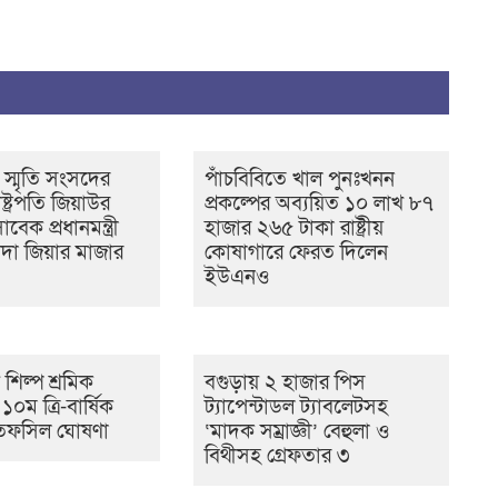
 স্মৃতি সংসদের
পাঁচবিবিতে খাল পুনঃখনন
্ট্রপতি জিয়াউর
প্রকল্পের অব্যয়িত ১০ লাখ ৮৭
েক প্রধানমন্ত্রী
হাজার ২৬৫ টাকা রাষ্ট্রীয়
দা জিয়ার মাজার
কোষাগারে ফেরত দিলেন
ইউএনও
ণ শিল্প শ্রমিক
বগুড়ায় ২ হাজার পিস
০ম ত্রি-বার্ষিক
ট্যাপেন্টাডল ট্যাবলেটসহ
র তফসিল ঘোষণা
‘মাদক সম্রাজ্ঞী’ বেহুলা ও
বিথীসহ গ্রেফতার ৩