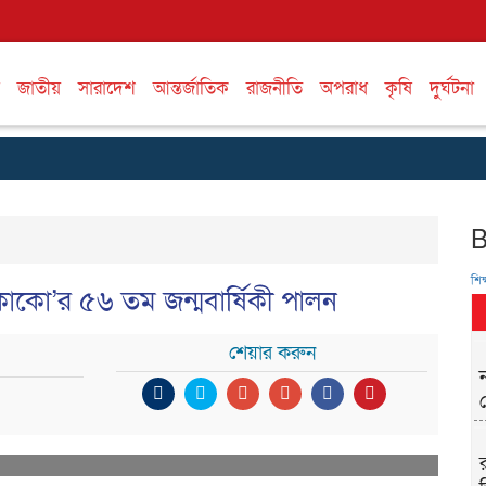
জাতীয়
সারাদেশ
আন্তর্জাতিক
রাজনীতি
অপরাধ
কৃষি
দুর্ঘটনা
শিক্
কোকো’র ৫৬ তম জন্মবার্ষিকী পালন
শেয়ার করুন