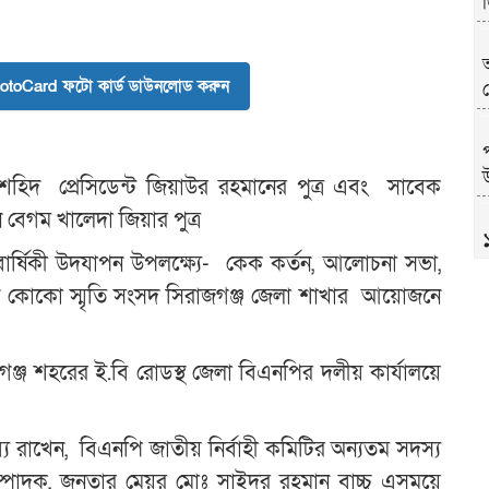
toCard ফটো কার্ড ডাউনলোড করুন
উ
তা শহিদ প্রেসিডেন্ট জিয়াউর রহমানের পুত্র এবং সাবেক
সন বেগম খালেদা জিয়ার পুত্র
র্ষিকী উদযাপন উপলক্ষ্যে- কেক কর্তন, আলোচনা সভা,
ন কোকো স্মৃতি সংসদ সিরাজগঞ্জ জেলা শাখার আয়োজনে
জগঞ্জ শহরের ই.বি রোডস্থ জেলা বিএনপির দলীয় কার্যালয়ে
্য রাখেন, বিএনপি জাতীয় নির্বাহী কমিটির অন্যতম সদস্য
খ
পাদক, জনতার মেয়র মোঃ সাইদুর রহমান বাচ্চু এসময়ে