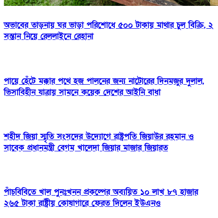
অভাবের তাড়নায় ঘর ভাড়া পরিশোধে ৫০০ টাকায় মাথার চুল বিক্রি, ২
সন্তান নিয়ে রেললাইনে রেহানা
পায়ে হেঁটে মক্কার পথে হজ পালনের জন্য নাটোরের দিনমজুর দুলাল,
ভিসাবিহীন যাত্রায় সামনে কয়েক দেশের আইনি বাধা
শহীদ জিয়া স্মৃতি সংসদের উদ্যোগে রাষ্ট্রপতি জিয়াউর রহমান ও
সাবেক প্রধানমন্ত্রী বেগম খালেদা জিয়ার মাজার জিয়ারত
পাঁচবিবিতে খাল পুনঃখনন প্রকল্পের অব্যয়িত ১০ লাখ ৮৭ হাজার
২৬৫ টাকা রাষ্ট্রীয় কোষাগারে ফেরত দিলেন ইউএনও