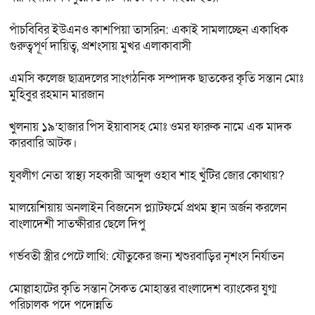
পাঁচবিবির ইউএনও কাশপিয়া তাসরিন: একাই সামলাচ্ছেন একাধিক
গুরুত্বপূর্ণ দায়িত্ব, প্রশংসায় মুখর এলাকাবাসী
এমসি কলেজ ছাত্রদলের সাংগঠনিক সম্পাদক ছাতকের কৃতি সন্তান মোঃ
মুহিবুর রহমান মারজান
খুলনায় ১৯’হাজার পিস ইয়াবাসহ মোঃ ওমর ফারুক নামে এক মাদক
কারবারি আটক।
যুবলীগ নেতা স্বাস্থ্য সহকারী আব্দুল ওহাব শাহ খুঁটির জোর কোথায়?
মালয়েশিয়ায় অনলাইন বিজনেস প্ল্যাটফর্মে প্রথম স্থান অর্জন করলেন
বাংলাদেশী সাতক্ষীরার ছেলে দিপু
গর্ভবতী স্ত্রীর পেটে লাথি: যৌতুকের জন্য শ্বশুরবাড়ির নৃশংস নির্যাতন
মোল্লাহাটের কৃতি সন্তান সৈকত মোহান্তর বাংলাদেশ ব্যাংকের যুগ্ম
পরিচালক পদে পদোন্নতি