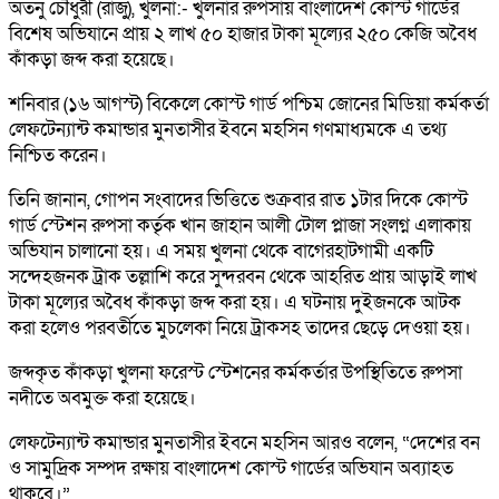
অতনু চৌধুরী (রাজু), খুলনা:- খুলনার রুপসায় বাংলাদেশ কোস্ট গার্ডের
বিশেষ অভিযানে প্রায় ২ লাখ ৫০ হাজার টাকা মূল্যের ২৫০ কেজি অবৈধ
কাঁকড়া জব্দ করা হয়েছে।
শনিবার (১৬ আগস্ট) বিকেলে কোস্ট গার্ড পশ্চিম জোনের মিডিয়া কর্মকর্তা
লেফটেন্যান্ট কমান্ডার মুনতাসীর ইবনে মহসিন গণমাধ্যমকে এ তথ্য
নিশ্চিত করেন।
তিনি জানান, গোপন সংবাদের ভিত্তিতে শুক্রবার রাত ১টার দিকে কোস্ট
গার্ড স্টেশন রুপসা কর্তৃক খান জাহান আলী টোল প্লাজা সংলগ্ন এলাকায়
অভিযান চালানো হয়। এ সময় খুলনা থেকে বাগেরহাটগামী একটি
সন্দেহজনক ট্রাক তল্লাশি করে সুন্দরবন থেকে আহরিত প্রায় আড়াই লাখ
টাকা মূল্যের অবৈধ কাঁকড়া জব্দ করা হয়। এ ঘটনায় দুইজনকে আটক
করা হলেও পরবর্তীতে মুচলেকা নিয়ে ট্রাকসহ তাদের ছেড়ে দেওয়া হয়।
জব্দকৃত কাঁকড়া খুলনা ফরেস্ট স্টেশনের কর্মকর্তার উপস্থিতিতে রুপসা
নদীতে অবমুক্ত করা হয়েছে।
লেফটেন্যান্ট কমান্ডার মুনতাসীর ইবনে মহসিন আরও বলেন, “দেশের বন
ও সামুদ্রিক সম্পদ রক্ষায় বাংলাদেশ কোস্ট গার্ডের অভিযান অব্যাহত
থাকবে।”