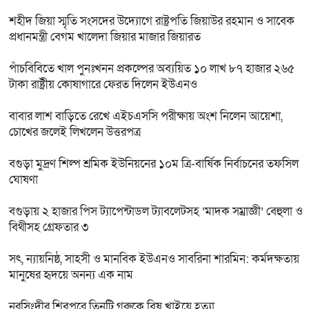
শহীদ জিয়া স্মৃতি সংসদের উদ্যোগে রাষ্ট্রপতি জিয়াউর রহমান ও সাবেক
প্রধানমন্ত্রী বেগম খালেদা জিয়ার মাজার জিয়ারত
পাঁচবিবিতে খাল পুনঃখনন প্রকল্পের অব্যয়িত ১০ লাখ ৮৭ হাজার ২৬৫
টাকা রাষ্ট্রীয় কোষাগারে ফেরত দিলেন ইউএনও
বাবার লাশ বাড়িতে রেখে এইচএসসি পরীক্ষায় অংশ নিলেন আয়েশা,
চোখের জলেই লিখলেন উত্তরপত্র
বগুড়া মুদ্রণ শিল্প শ্রমিক ইউনিয়নের ১০ম ত্রি-বার্ষিক নির্বাচনের তফসিল
ঘোষণা
বগুড়ায় ২ হাজার পিস ট্যাপেন্টাডল ট্যাবলেটসহ ‘মাদক সম্রাজ্ঞী’ বেহুলা ও
বিথীসহ গ্রেফতার ৩
সৎ, ন্যায়নিষ্ঠ, সাহসী ও মানবিক ইউএনও সাবরিনা শারমিন: কর্মদক্ষতায়
মানুষের হৃদয়ে অনন্য এক নাম
নরসিংদীর শিবপুরে তিনটি গরুকে বিষ খাইয়ে হত্যা