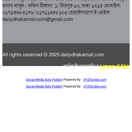
হাসান মাসুদ। অফিস ঠিকানা: ১/ মিরপুর-১০, ঢাকা-১২১৫ মোবাইল:
০১৭১৩৬৮৫১৭৬ /০১৭১১৪৪৮১০৫ হোয়াটসঅ্যাপ ই-মেইল:
dailydhakamail.com@gmail.com
All rights reserved © 2025 dailydhakamail.com
কারিগরী সহযোগিতা
Limon KAbir
Social Media Auto Publish
Powered By :
XYZScripts.com
Social Media Auto Publish
Powered By :
XYZScripts.com