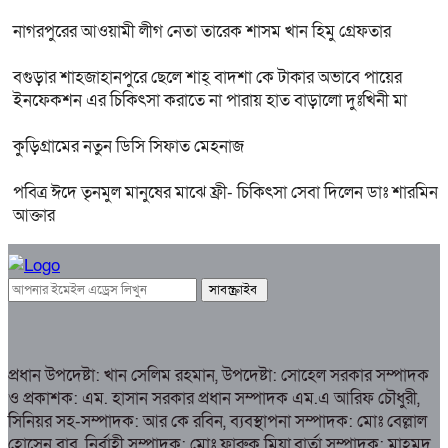
নাগরপুরের আওয়ামী লীগ নেতা তারেক শাসম খান হিমু গ্রেফতার
বগুড়ার শাহজাহানপুরে ছেলে শাহ্ বাদশা কে টাকার অভাবে পায়ের
ইনফেকশন এর চিকিৎসা করাতে না পারায় হাত বাড়ালো দুঃখিনী মা
কুড়িগ্রামের নতুন ডিসি সিফাত মেহনাজ
পবিত্র ঈদে তৃনমুল মানুষের মাঝে ফ্রী- চিকিৎসা সেবা দিলেন ডাঃ শারমিন
আক্তার
প্রধান উপদেষ্টা: খান সেলিম রহমান, উপদেষ্টা: সোহেল সরকার সম্পাদক
ও প্রকাশক: এম. হাসান সরকার প্রধান সম্পাদক এম.এ আরিফ চৌধুরী,
সিনিয়র সহ-সম্পাদক: আর কে রবিন, ব্যবস্থাপনা সম্পাদক: মোঃ বেল্লাল
হোসেন বাবু, নির্বাহী সম্পাদক: মোঃ ফারুক মিয়া,বার্তা সম্পাদক: মাহমুদ