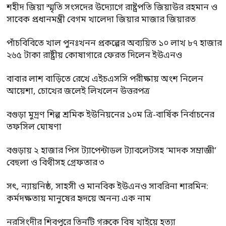
শহীদ জিয়া স্মৃতি সংসদের উদ্যোগে রাষ্ট্রপতি জিয়াউর রহমান ও
সাবেক প্রধানমন্ত্রী বেগম খালেদা জিয়ার মাজার জিয়ারত
পাঁচবিবিতে খাল পুনঃখনন প্রকল্পের অব্যয়িত ১০ লাখ ৮৭ হাজার
২৬৫ টাকা রাষ্ট্রীয় কোষাগারে ফেরত দিলেন ইউএনও
বাবার লাশ বাড়িতে রেখে এইচএসসি পরীক্ষায় অংশ নিলেন
আয়েশা, চোখের জলেই লিখলেন উত্তরপত্র
বগুড়া মুদ্রণ শিল্প শ্রমিক ইউনিয়নের ১০ম ত্রি-বার্ষিক নির্বাচনের
তফসিল ঘোষণা
বগুড়ায় ২ হাজার পিস ট্যাপেন্টাডল ট্যাবলেটসহ ‘মাদক সম্রাজ্ঞী’
বেহুলা ও বিথীসহ গ্রেফতার ৩
সৎ, ন্যায়নিষ্ঠ, সাহসী ও মানবিক ইউএনও সাবরিনা শারমিন:
কর্মদক্ষতায় মানুষের হৃদয়ে অনন্য এক নাম
নরসিংদীর শিবপুরে তিনটি গরুকে বিষ খাইয়ে হত্যা