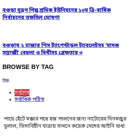
বগুড়া মুদ্রণ শিল্প শ্রমিক ইউনিয়নের ১০ম ত্রি-বার্ষিক
নির্বাচনের তফসিল ঘোষণা
বগুড়ায় ২ হাজার পিস ট্যাপেন্টাডল ট্যাবলেটসহ ‘মাদক
সম্রাজ্ঞী’ বেহুলা ও বিথীসহ গ্রেফতার ৩
BROWSE BY TAG
শিক্ষা
সর্বশেষ
সর্বাধিক পঠিত
পায়ে হেঁটে মক্কার পথে হজ পালনের জন্য নাটোরের দিনমজুর
দুলাল, ভিসাবিহীন যাত্রায় সামনে কয়েক দেশের আইনি বাধা