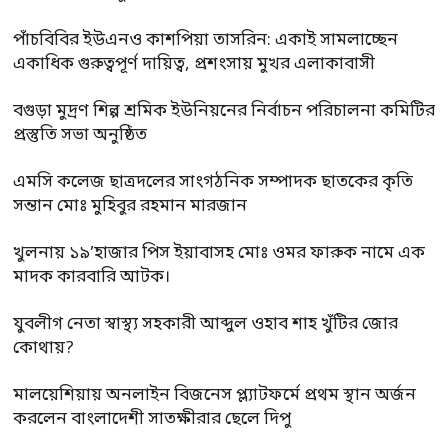
পাঁচবিবির ইউএনও কাশপিয়া তাসরিন: একাই সামলাচ্ছেন
একাধিক গুরুত্বপূর্ণ দায়িত্ব, প্রশংসায় মুখর এলাকাবাসী
বগুড়া মুদ্রণ শিল্প শ্রমিক ইউনিয়নের নির্বাচন পরিচালনা কমিটির
প্রস্তুতি সভা অনুষ্ঠিত
এমসি কলেজ ছাত্রদলের সাংগঠনিক সম্পাদক ছাতকের কৃতি
সন্তান মোঃ মুহিবুর রহমান মারজান
খুলনায় ১৯’হাজার পিস ইয়াবাসহ মোঃ ওমর ফারুক নামে এক
মাদক কারবারি আটক।
যুবলীগ নেতা স্বাস্থ্য সহকারী আব্দুল ওহাব শাহ খুঁটির জোর
কোথায়?
মালয়েশিয়ায় অনলাইন বিজনেস প্ল্যাটফর্মে প্রথম স্থান অর্জন
করলেন বাংলাদেশী সাতক্ষীরার ছেলে দিপু