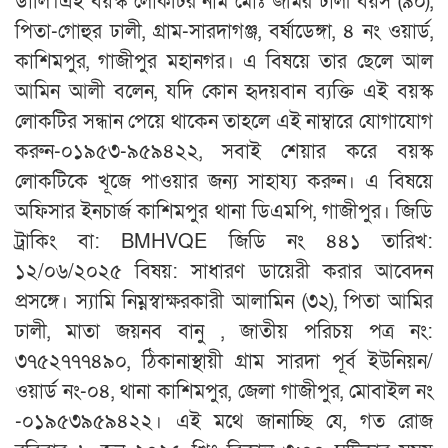
ডালি।এই বয়স্ক লোকটির নাম মোঃ জমির ঢালী বয়স (৯০),
পিতা-গোহুর ঢালী, গ্রাম-সারদাগঞ্জ, বর্ষাডেঙ্গা, ৪ নং ওয়ার্ড,
কাশিমপুর, গাজীপুর মহানগর। এ বিষয়ে তার ছেলে আল
আমিন আলী বলেন, যদি কোন হৃদয়বান ব্যক্তি এই বয়স্ক
লোকটির সন্ধান পেয়ে থাকেন তাহলে এই নাম্বারে যোগাযোগ
করুন-০১৯৫৩-৯৫৯৪২২, সবাই শেয়ার করে বয়স্ক
লোকটিকে খূজে পাওয়ার জন্য সাহায্য করুন। এ বিষয়ে
অফিসার ইনচার্জ কাশিমপুর থানা ডিএমপি, গাজীপুর। জিডি
ট্রাকিং বা: BMHVQE জিডি নং ৪৪১ তারিখ:
১২/০৬/২০২৫ বিষয়: সাধারণ ডায়েরী করার আবেদন
প্রসঙ্গে। স্যামি নিম্নস্বাক্ষরকারী আলামিন (৩২), পিতা আমির
ঢালী, মাতা জয়নব বানু , জাতীয় পরিচয় পত্র নং:
৩৭৫২৭৭৭৪৯০, ঠিকানাস্থায়ী গ্রাম সারদা পূর্ব ইউনিয়ন/
ওয়ার্ড নং-০৪, থানা কাশিমপুর, জেলা গাজীপুর, মোবাইল নং
-০১৯৫৩৯৫৯৪২২। এই মথে জানাচ্ছি যে, গত রোজ