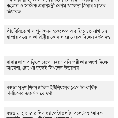
শহীদ জিয়া স্মৃতি সংসদের উদ্যোগে রাষ্ট্রপতি জিয়াউর
রহমান ও সাবেক প্রধানমন্ত্রী বেগম খালেদা জিয়ার মাজার
জিয়ারত
পাঁচবিবিতে খাল পুনঃখনন প্রকল্পের অব্যয়িত ১০ লাখ ৮৭
হাজার ২৬৫ টাকা রাষ্ট্রীয় কোষাগারে ফেরত দিলেন ইউএনও
বাবার লাশ বাড়িতে রেখে এইচএসসি পরীক্ষায় অংশ নিলেন
আয়েশা, চোখের জলেই লিখলেন উত্তরপত্র
বগুড়া মুদ্রণ শিল্প শ্রমিক ইউনিয়নের ১০ম ত্রি-বার্ষিক
নির্বাচনের তফসিল ঘোষণা
বগুড়ায় ২ হাজার পিস ট্যাপেন্টাডল ট্যাবলেটসহ ‘মাদক