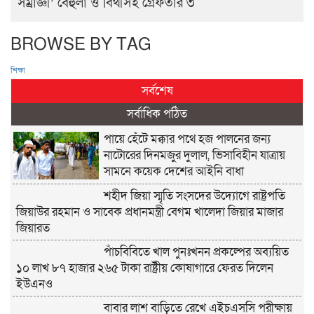
সম্রাজ্ঞী’ বেহুলা ও বিথীসহ গ্রেফতার ৩
BROWSE BY TAG
শিক্ষা
সর্বশেষ
সর্বাধিক পঠিত
পায়ে হেঁটে মক্কার পথে হজ পালনের জন্য
নাটোরের দিনমজুর দুলাল, ভিসাবিহীন যাত্রায়
সামনে কয়েক দেশের আইনি বাধা
শহীদ জিয়া স্মৃতি সংসদের উদ্যোগে রাষ্ট্রপতি
জিয়াউর রহমান ও সাবেক প্রধানমন্ত্রী বেগম খালেদা জিয়ার মাজার
জিয়ারত
পাঁচবিবিতে খাল পুনঃখনন প্রকল্পের অব্যয়িত
১০ লাখ ৮৭ হাজার ২৬৫ টাকা রাষ্ট্রীয় কোষাগারে ফেরত দিলেন
ইউএনও
বাবার লাশ বাড়িতে রেখে এইচএসসি পরীক্ষায়