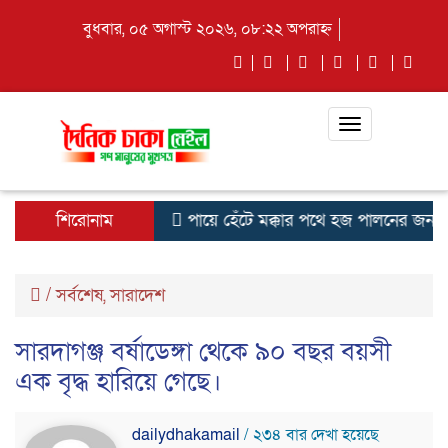
বুধবার, ০৫ অগাস্ট ২০২৬, ০৮:২২ অপরাহ্ন
Toggle
navigation
শিরোনাম
পায়ে হেঁটে মক্কার পথে হজ পালনের জন্য ন
/
সর্বশেষ
,
সারাদেশ
সারদাগঞ্জ বর্ষাডেঙ্গা থেকে ৯০ বছর বয়সী
এক বৃদ্ধ হারিয়ে গেছে।
dailydhakamail
/ ২৩৪ বার দেখা হয়েছে