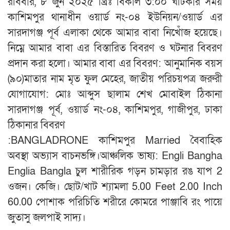
রবিবার, ৮ জুন ২০২৫ খ্রিঃ বিকাল ৩:০০ ঘটিকার সময়
কাশিমপুর থানাধীন ওয়ার্ড নং-০৪ ইউনিয়ন/ওয়ার্ড এর
সারদাগঞ্জ পূর্ব এলাকা থেকে আমার বাবা নিখোঁজ হয়েছে।
নিম্নে আমার বাবা এর বিস্তারিত বিবরণ ও ঘটনার বিবরণ
প্রদান করা হলো। আমার বাবা এর বিবরণ: আনুমানিক বয়স
(৯০)মাতার নাম মৃত ফুল মেহের, জাতীয় পরিচয়পত্র জরুরী
যোগাযোগ: মোঃ আব্দুস ছালাম শেখ মোবাইল ঠিকানা
সারদাগঞ্জ পূর্ব, ওয়ার্ড নং-০৪, কাশিমপুর, গাজীপুর, ঢাকা
ঠিকানার বিবরণ
:BANGLADRONE কাশিমপুর Married বৈবাহিক
অবস্থা অভ্যাস বাচনভঙ্গি।আঞ্চলিক ভাষ্য: Engli Bangha
Englia Bangla চুল শারীরিক গড়ন চামড়ার রঙ যাপ 2
ওজন। কেজি। ছোট/খাট শ্যামলা 5.00 Feet 2.00 Inch
60.00 পোশাক পরিচিতি শরীরে কোমরে পাঞ্জাবি রং পায়ে
জুতাসু জলপাই সাদ্য।