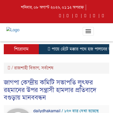
শনিবার, ০৮ অগাস্ট ২০২৬, ০১:১২ অপরাহ্ন
Toggle
navigation
শিরোনাম
পায়ে হেঁটে মক্কার পথে হজ পালনের জন্
/
রাজশাহী বিভাগ
সর্বশেষ
,
জাগপা কেন্দ্রীয় কমিটি সভাপতি লুৎফর
রহমানের উপর সন্ত্রাসী হামলার প্রতিবাদে
বগুড়ায় মানববন্ধন
dailydhakamail
/ ১৭৩ বার দেখা হয়েছে