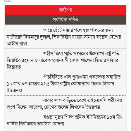
শিক্ষা
সর্বশেষ
সর্বাধিক পঠিত
পায়ে হেঁটে মক্কার পথে হজ পালনের জন্য
নাটোরের দিনমজুর দুলাল, ভিসাবিহীন যাত্রায় সামনে কয়েক দেশের
আইনি বাধা
শহীদ জিয়া স্মৃতি সংসদের উদ্যোগে রাষ্ট্রপতি
জিয়াউর রহমান ও সাবেক প্রধানমন্ত্রী বেগম খালেদা জিয়ার মাজার
জিয়ারত
পাঁচবিবিতে খাল পুনঃখনন প্রকল্পের অব্যয়িত
১০ লাখ ৮৭ হাজার ২৬৫ টাকা রাষ্ট্রীয় কোষাগারে ফেরত দিলেন
ইউএনও
বাবার লাশ বাড়িতে রেখে এইচএসসি পরীক্ষায়
অংশ নিলেন আয়েশা, চোখের জলেই লিখলেন উত্তরপত্র
বগুড়া মুদ্রণ শিল্প শ্রমিক ইউনিয়নের ১০ম ত্রি-
বার্ষিক নির্বাচনের তফসিল ঘোষণা