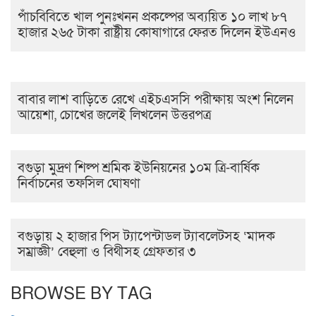
পাঁচবিবিতে খাল পুনঃখনন প্রকল্পের অব্যয়িত ১০ লাখ ৮৭
হাজার ২৬৫ টাকা রাষ্ট্রীয় কোষাগারে ফেরত দিলেন ইউএনও
বাবার লাশ বাড়িতে রেখে এইচএসসি পরীক্ষায় অংশ নিলেন
আয়েশা, চোখের জলেই লিখলেন উত্তরপত্র
বগুড়া মুদ্রণ শিল্প শ্রমিক ইউনিয়নের ১০ম ত্রি-বার্ষিক
নির্বাচনের তফসিল ঘোষণা
বগুড়ায় ২ হাজার পিস ট্যাপেন্টাডল ট্যাবলেটসহ ‘মাদক
সম্রাজ্ঞী’ বেহুলা ও বিথীসহ গ্রেফতার ৩
BROWSE BY TAG