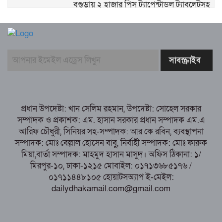
বগুড়ায় ২ হাজার পিস ট্যাপেন্টাডল ট্যাবলেটসহ
‘মাদক সম্রাজ্ঞী’ বেহুলা ও বিথীসহ গ্রেফতার ৩
সৎ, ন্যায়নিষ্ঠ, সাহসী ও মানবিক ইউএনও
সাবরিনা শারমিন: কর্মদক্ষতায় মানুষের হৃদয়ে অনন্য এক নাম
নরসিংদীর শিবপুরে তিনটি গরুকে বিষ খাইয়ে
হত্যা
পাঁচবিবির ইউএনও কাশপিয়া তাসরিন: একাই
সামলাচ্ছেন একাধিক গুরুত্বপূর্ণ দায়িত্ব, প্রশংসায় মুখর এলাকাবাসী
প্রধান উপদেষ্টা: খান সেলিম রহমান, উপদেষ্টা: সোহেল সরকার
বগুড়া মুদ্রণ শিল্প শ্রমিক ইউনিয়নের নির্বাচন
সম্পাদক ও প্রকাশক: এম. হাসান সরকার প্রধান সম্পাদক এম.এ
পরিচালনা কমিটির প্রস্তুতি সভা অনুষ্ঠিত
আরিফ চৌধুরী, সিনিয়র সহ-সম্পাদক: আর কে রবিন, ব্যবস্থাপনা
সম্পাদক: মোঃ বেল্লাল হোসেন বাবু, নির্বাহী সম্পাদক: মোঃ ফারুক
মিয়া,বার্তা সম্পাদক: মাহমুদ হাসান মাসুদ। অফিস ঠিকানা: ১/
মিরপুর-১০, ঢাকা-১২১৫ মোবাইল: ০১৭১৩৬৮৫১৭৬ /
০১৭১১৪৪৮১০৫ হোয়াটসঅ্যাপ ই-মেইল:
dailydhakamail.com@gmail.com