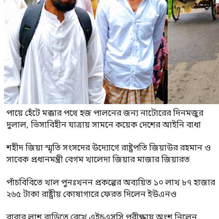
পায়ে হেঁটে মক্কার পথে হজ পালনের জন্য নাটোরের দিনমজুর
দুলাল, ভিসাবিহীন যাত্রায় সামনে কয়েক দেশের আইনি বাধা
শহীদ জিয়া স্মৃতি সংসদের উদ্যোগে রাষ্ট্রপতি জিয়াউর রহমান ও
সাবেক প্রধানমন্ত্রী বেগম খালেদা জিয়ার মাজার জিয়ারত
পাঁচবিবিতে খাল পুনঃখনন প্রকল্পের অব্যয়িত ১০ লাখ ৮৭ হাজার
২৬৫ টাকা রাষ্ট্রীয় কোষাগারে ফেরত দিলেন ইউএনও
বাবার লাশ বাড়িতে রেখে এইচএসসি পরীক্ষায় অংশ নিলেন