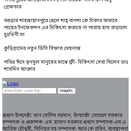
নাগরপুরের আওয়ামী লীগ নেতা তারেক শাসম খান হিমু
গ্রেফতার
বগুড়ার শাহজাহানপুরে ছেলে শাহ্ বাদশা কে টাকার অভাবে
পায়ের ইনফেকশন এর চিকিৎসা করাতে না পারায় হাত বাড়ালো
দুঃখিনী মা
কুড়িগ্রামের নতুন ডিসি সিফাত মেহনাজ
পবিত্র ঈদে তৃনমুল মানুষের মাঝে ফ্রী- চিকিৎসা সেবা দিলেন ডাঃ
শারমিন আক্তার
প্রধান উপদেষ্টা: খান সেলিম রহমান, উপদেষ্টা: সোহেল সরকার
সম্পাদক ও প্রকাশক: এম. হাসান সরকার প্রধান সম্পাদক এম.এ
আরিফ চৌধুরী, সিনিয়র সহ-সম্পাদক: আর কে রবিন, ব্যবস্থাপনা