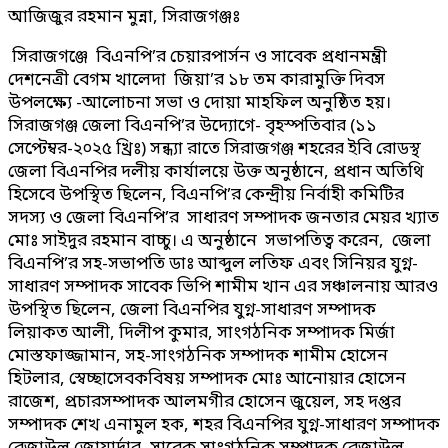
আজিজুর রহমান মুন্না, সিরাজগঞ্জঃ
সিরাজগঞ্জে বিএনপি’র চেয়ারপার্সন ও সাবেক প্রধানমন্ত্রী
দেশনেত্রী বেগম খালেদা জিয়া’র ১৮ তম কারামুক্তি দিবস
উপলক্ষ্যে -আলোচনা সভা ও দোয়া মাহফিল অনুষ্ঠিত হয়।
সিরাজগঞ্জ জেলা বিএনপি’র উদ্যোগে- বৃহস্পতিবার (১১
সেপ্টেম্বর-২০২৫ খ্রিঃ) সন্ধ্যা রাতে সিরাজগঞ্জ শহরের ইবি রোডস্থ
জেলা বিএনপির দলীয় কার্যালয়ে উক্ত অনুষ্ঠানে, প্রধান অতিথি
হিসেবে উপস্থিত ছিলেন, বিএনপি’র কেন্দ্রীয় নির্বাহী কমিটির
সদস্য ও জেলা বিএনপি’র সাধারণ সম্পাদক জনতার মেয়র খ্যাত
মোঃ সাইদুর রহমান বাচ্চু। এ অনুষ্ঠানে সভাপতিত্ব করেন, জেলা
বিএনপি’র সহ-সভাপতি ডাঃ আব্দুল লতিফ এবং সিনিয়র যুগ্ন-
সাধারণ সম্পাদক সাবেক ভিপি শামীম খান এর সঞ্চালনায় আরও
উপস্থিত ছিলেন, জেলা বিএনপির যুগ্ন-সাধারণ সম্পাদক
লিয়াকত আলী, দিলীপ কুমার, সাংগঠনিক সম্পাদক মির্জা
মোস্তফাজ্জামান, সহ-সাংগঠনিক সম্পাদক শামীম হোসেন
হিটলার, স্বেচ্ছাসেবকবিষয় সম্পাদক মোঃ আনোয়ার হোসেন
রাজেশ, প্রচারসম্পাদক আলমগীর হোসেন জুয়েল, সহ দপ্তর
সম্পাদক শেখ এনামুল হক, শহর বিএনপির যুগ্ন-সাধারণ সম্পাদক