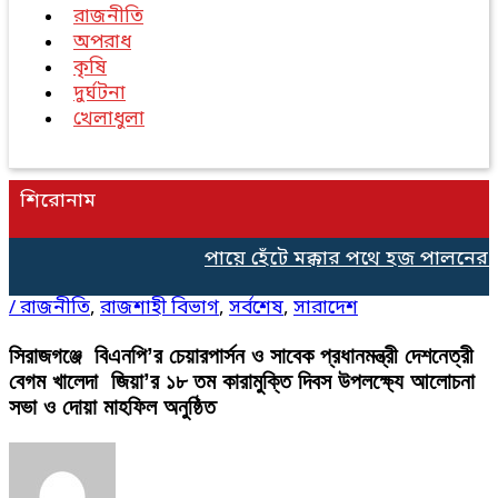
রাজনীতি
অপরাধ
কৃষি
দুর্ঘটনা
খেলাধুলা
শিরোনাম
পায়ে হেঁটে মক্কার পথে হজ পালনের জ
/
রাজনীতি
,
রাজশাহী বিভাগ
,
সর্বশেষ
,
সারাদেশ
সিরাজগঞ্জে বিএনপি’র চেয়ারপার্সন ও সাবেক প্রধানমন্ত্রী দেশনেত্রী
বেগম খালেদা জিয়া’র ১৮ তম কারামুক্তি দিবস উপলক্ষ্যে আলোচনা
সভা ও দোয়া মাহফিল অনুষ্ঠিত