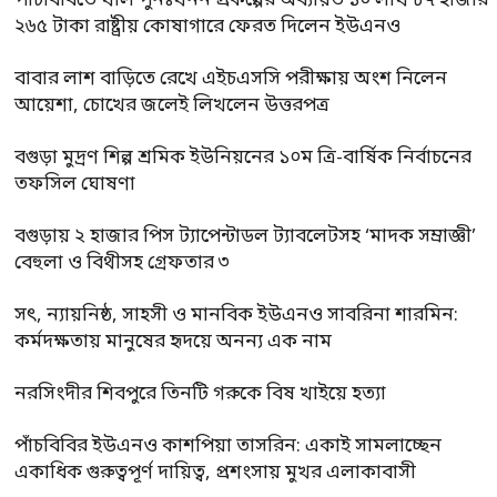
পাঁচবিবিতে খাল পুনঃখনন প্রকল্পের অব্যয়িত ১০ লাখ ৮৭ হাজার
২৬৫ টাকা রাষ্ট্রীয় কোষাগারে ফেরত দিলেন ইউএনও
বাবার লাশ বাড়িতে রেখে এইচএসসি পরীক্ষায় অংশ নিলেন
আয়েশা, চোখের জলেই লিখলেন উত্তরপত্র
বগুড়া মুদ্রণ শিল্প শ্রমিক ইউনিয়নের ১০ম ত্রি-বার্ষিক নির্বাচনের
তফসিল ঘোষণা
বগুড়ায় ২ হাজার পিস ট্যাপেন্টাডল ট্যাবলেটসহ ‘মাদক সম্রাজ্ঞী’
বেহুলা ও বিথীসহ গ্রেফতার ৩
সৎ, ন্যায়নিষ্ঠ, সাহসী ও মানবিক ইউএনও সাবরিনা শারমিন:
কর্মদক্ষতায় মানুষের হৃদয়ে অনন্য এক নাম
নরসিংদীর শিবপুরে তিনটি গরুকে বিষ খাইয়ে হত্যা
পাঁচবিবির ইউএনও কাশপিয়া তাসরিন: একাই সামলাচ্ছেন
একাধিক গুরুত্বপূর্ণ দায়িত্ব, প্রশংসায় মুখর এলাকাবাসী