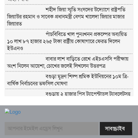
শহীদ জিয়া স্মৃতি সংসদের উদ্যোগে রাষ্ট্রপতি
জিয়াউর রহমান ও সাবেক প্রধানমন্ত্রী বেগম খালেদা জিয়ার মাজার
জিয়ারত
পাঁচবিবিতে খাল পুনঃখনন প্রকল্পের অব্যয়িত
১০ লাখ ৮৭ হাজার ২৬৫ টাকা রাষ্ট্রীয় কোষাগারে ফেরত দিলেন
ইউএনও
বাবার লাশ বাড়িতে রেখে এইচএসসি পরীক্ষায়
অংশ নিলেন আয়েশা, চোখের জলেই লিখলেন উত্তরপত্র
বগুড়া মুদ্রণ শিল্প শ্রমিক ইউনিয়নের ১০ম ত্রি-
বার্ষিক নির্বাচনের তফসিল ঘোষণা
বগুড়ায় ২ হাজার পিস ট্যাপেন্টাডল ট্যাবলেটসহ
‘মাদক সম্রাজ্ঞী’ বেহুলা ও বিথীসহ গ্রেফতার ৩
সৎ, ন্যায়নিষ্ঠ, সাহসী ও মানবিক ইউএনও
সাবরিনা শারমিন: কর্মদক্ষতায় মানুষের হৃদয়ে অনন্য এক নাম
নরসিংদীর শিবপুরে তিনটি গরুকে বিষ খাইয়ে
হত্যা