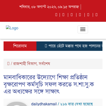
শনিবার, ০৮ অগাস্ট ২০২৬, ০৯:১৫ অপরাহ্ন
Toggle
navigation
শিরোনাম
পায়ে হেঁটে মক্কার পথে হজ পালনের জন্
/
রাজশাহী বিভাগ
সর্বশেষ
,
মানবাধিকারের উদ্যোগে শিক্ষা প্রতিষ্ঠান
বৃক্ষরোপণ কর্মসূচি সফল করতে স.শা.সু.ক
এর অধ্যক্ষের সঙ্গে সাক্ষাৎ
dailydhakamail
/ ২১৬ বার দেখা হয়েছে