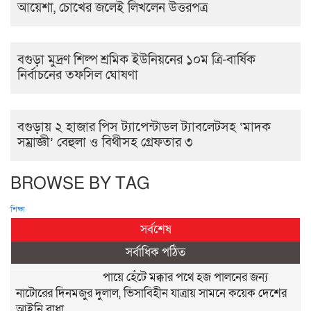
আয়েশা, চোখের জলেই লিখলেন উত্তরপত্র
বগুড়া মুদ্রণ শিল্প শ্রমিক ইউনিয়নের ১০ম ত্রি-বার্ষিক
নির্বাচনের তফসিল ঘোষণা
বগুড়ায় ২ হাজার পিস ট্যাপেন্টাডল ট্যাবলেটসহ ‘মাদক
সম্রাজ্ঞী’ বেহুলা ও বিথীসহ গ্রেফতার ৩
BROWSE BY TAG
শিক্ষা
সর্বশেষ
সর্বাধিক পঠিত
পায়ে হেঁটে মক্কার পথে হজ পালনের জন্য
নাটোরের দিনমজুর দুলাল, ভিসাবিহীন যাত্রায় সামনে কয়েক দেশের
আইনি বাধা