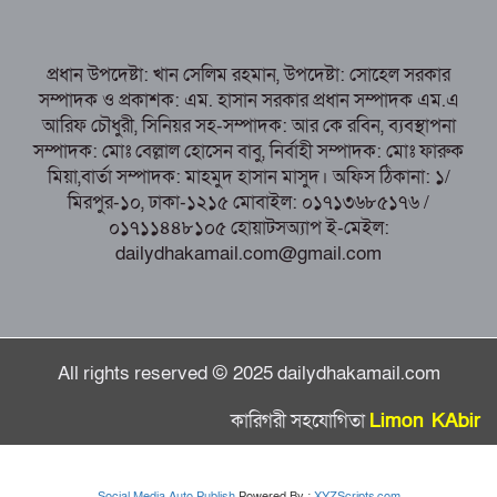
পাঁচবিবির ইউএনও কাশপিয়া তাসরিন: একাই
সামলাচ্ছেন একাধিক গুরুত্বপূর্ণ দায়িত্ব, প্রশংসায় মুখর এলাকাবাসী
প্রধান উপদেষ্টা: খান সেলিম রহমান, উপদেষ্টা: সোহেল সরকার
বগুড়া মুদ্রণ শিল্প শ্রমিক ইউনিয়নের নির্বাচন
সম্পাদক ও প্রকাশক: এম. হাসান সরকার প্রধান সম্পাদক এম.এ
পরিচালনা কমিটির প্রস্তুতি সভা অনুষ্ঠিত
আরিফ চৌধুরী, সিনিয়র সহ-সম্পাদক: আর কে রবিন, ব্যবস্থাপনা
সম্পাদক: মোঃ বেল্লাল হোসেন বাবু, নির্বাহী সম্পাদক: মোঃ ফারুক
মিয়া,বার্তা সম্পাদক: মাহমুদ হাসান মাসুদ। অফিস ঠিকানা: ১/
মিরপুর-১০, ঢাকা-১২১৫ মোবাইল: ০১৭১৩৬৮৫১৭৬ /
০১৭১১৪৪৮১০৫ হোয়াটসঅ্যাপ ই-মেইল:
dailydhakamail.com@gmail.com
All rights reserved © 2025 dailydhakamail.com
কারিগরী সহযোগিতা
Limon KAbir
Social Media Auto Publish
Powered By :
XYZScripts.com