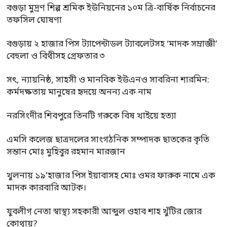
বগুড়া মুদ্রণ শিল্প শ্রমিক ইউনিয়নের ১০ম ত্রি-বার্ষিক নির্বাচনের
তফসিল ঘোষণা
বগুড়ায় ২ হাজার পিস ট্যাপেন্টাডল ট্যাবলেটসহ ‘মাদক সম্রাজ্ঞী’
বেহুলা ও বিথীসহ গ্রেফতার ৩
সৎ, ন্যায়নিষ্ঠ, সাহসী ও মানবিক ইউএনও সাবরিনা শারমিন:
কর্মদক্ষতায় মানুষের হৃদয়ে অনন্য এক নাম
নরসিংদীর শিবপুরে তিনটি গরুকে বিষ খাইয়ে হত্যা
এমসি কলেজ ছাত্রদলের সাংগঠনিক সম্পাদক ছাতকের কৃতি
সন্তান মোঃ মুহিবুর রহমান মারজান
খুলনায় ১৯’হাজার পিস ইয়াবাসহ মোঃ ওমর ফারুক নামে এক
মাদক কারবারি আটক।
যুবলীগ নেতা স্বাস্থ্য সহকারী আব্দুল ওহাব শাহ খুঁটির জোর
কোথায়?