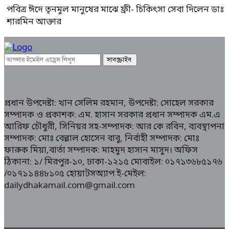
পবিত্র ঈদে তৃনমুল মানুষের মাঝে ফ্রী- চিকিৎসা সেবা দিলেন ডাঃ
শারমিন আক্তার
প্রধান উপদেষ্টা: খান সেলিম রহমান, উপদেষ্টা: সোহেল সরকার
সম্পাদক ও প্রকাশক: এম. হাসান সরকার প্রধান সম্পাদক এম.এ
আরিফ চৌধুরী, সিনিয়র সহ-সম্পাদক: আর কে রবিন, ব্যবস্থাপনা
সম্পাদক: মোঃ বেল্লাল হোসেন বাবু, নির্বাহী সম্পাদক: মোঃ
ফারুক মিয়া,বার্তা সম্পাদক: মাহমুদ হাসান মাসুদ। অফিস
ঠিকানা: ১/ মিরপুর-১০, ঢাকা-১২১৫ মোবাইল: ০১৭১৩৬৮৫১৭৬
/০১৭১১৪৪৮১০৫ হোয়াটসঅ্যাপ ই-মেইল:
dailydhakamail.com@gmail.com