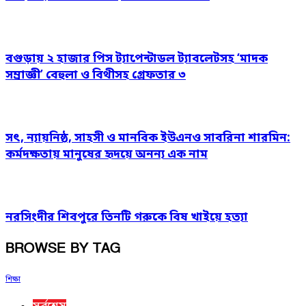
বগুড়ায় ২ হাজার পিস ট্যাপেন্টাডল ট্যাবলেটসহ ‘মাদক
সম্রাজ্ঞী’ বেহুলা ও বিথীসহ গ্রেফতার ৩
সৎ, ন্যায়নিষ্ঠ, সাহসী ও মানবিক ইউএনও সাবরিনা শারমিন:
কর্মদক্ষতায় মানুষের হৃদয়ে অনন্য এক নাম
নরসিংদীর শিবপুরে তিনটি গরুকে বিষ খাইয়ে হত্যা
BROWSE BY TAG
শিক্ষা