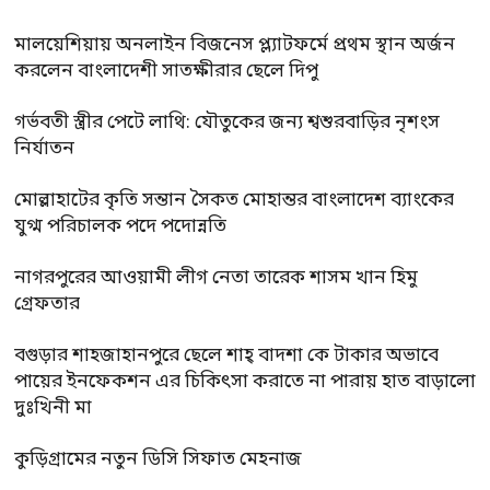
মালয়েশিয়ায় অনলাইন বিজনেস প্ল্যাটফর্মে প্রথম স্থান অর্জন
করলেন বাংলাদেশী সাতক্ষীরার ছেলে দিপু
গর্ভবতী স্ত্রীর পেটে লাথি: যৌতুকের জন্য শ্বশুরবাড়ির নৃশংস
নির্যাতন
মোল্লাহাটের কৃতি সন্তান সৈকত মোহান্তর বাংলাদেশ ব্যাংকের
যুগ্ম পরিচালক পদে পদোন্নতি
নাগরপুরের আওয়ামী লীগ নেতা তারেক শাসম খান হিমু
গ্রেফতার
বগুড়ার শাহজাহানপুরে ছেলে শাহ্ বাদশা কে টাকার অভাবে
পায়ের ইনফেকশন এর চিকিৎসা করাতে না পারায় হাত বাড়ালো
দুঃখিনী মা
কুড়িগ্রামের নতুন ডিসি সিফাত মেহনাজ