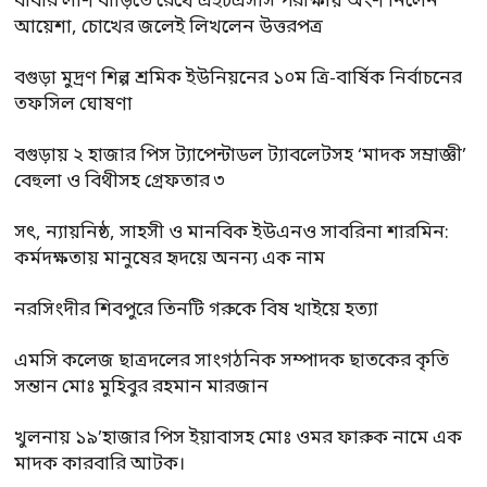
বাবার লাশ বাড়িতে রেখে এইচএসসি পরীক্ষায় অংশ নিলেন
আয়েশা, চোখের জলেই লিখলেন উত্তরপত্র
বগুড়া মুদ্রণ শিল্প শ্রমিক ইউনিয়নের ১০ম ত্রি-বার্ষিক নির্বাচনের
তফসিল ঘোষণা
বগুড়ায় ২ হাজার পিস ট্যাপেন্টাডল ট্যাবলেটসহ ‘মাদক সম্রাজ্ঞী’
বেহুলা ও বিথীসহ গ্রেফতার ৩
সৎ, ন্যায়নিষ্ঠ, সাহসী ও মানবিক ইউএনও সাবরিনা শারমিন:
কর্মদক্ষতায় মানুষের হৃদয়ে অনন্য এক নাম
নরসিংদীর শিবপুরে তিনটি গরুকে বিষ খাইয়ে হত্যা
এমসি কলেজ ছাত্রদলের সাংগঠনিক সম্পাদক ছাতকের কৃতি
সন্তান মোঃ মুহিবুর রহমান মারজান
খুলনায় ১৯’হাজার পিস ইয়াবাসহ মোঃ ওমর ফারুক নামে এক
মাদক কারবারি আটক।