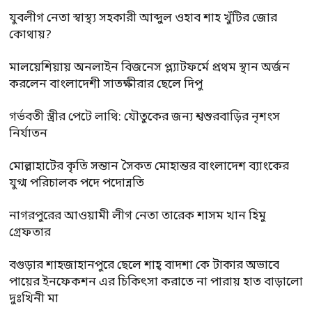
যুবলীগ নেতা স্বাস্থ্য সহকারী আব্দুল ওহাব শাহ খুঁটির জোর
কোথায়?
মালয়েশিয়ায় অনলাইন বিজনেস প্ল্যাটফর্মে প্রথম স্থান অর্জন
করলেন বাংলাদেশী সাতক্ষীরার ছেলে দিপু
গর্ভবতী স্ত্রীর পেটে লাথি: যৌতুকের জন্য শ্বশুরবাড়ির নৃশংস
নির্যাতন
মোল্লাহাটের কৃতি সন্তান সৈকত মোহান্তর বাংলাদেশ ব্যাংকের
যুগ্ম পরিচালক পদে পদোন্নতি
নাগরপুরের আওয়ামী লীগ নেতা তারেক শাসম খান হিমু
গ্রেফতার
বগুড়ার শাহজাহানপুরে ছেলে শাহ্ বাদশা কে টাকার অভাবে
পায়ের ইনফেকশন এর চিকিৎসা করাতে না পারায় হাত বাড়ালো
দুঃখিনী মা