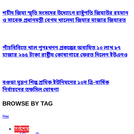
শহীদ জিয়া স্মৃতি সংসদের উদ্যোগে রাষ্ট্রপতি জিয়াউর রহমান
ও সাবেক প্রধানমন্ত্রী বেগম খালেদা জিয়ার মাজার জিয়ারত
পাঁচবিবিতে খাল পুনঃখনন প্রকল্পের অব্যয়িত ১০ লাখ ৮৭
হাজার ২৬৫ টাকা রাষ্ট্রীয় কোষাগারে ফেরত দিলেন ইউএনও
বগুড়া মুদ্রণ শিল্প শ্রমিক ইউনিয়নের ১০ম ত্রি-বার্ষিক
নির্বাচনের তফসিল ঘোষণা
BROWSE BY TAG
শিক্ষা
সর্বশেষ