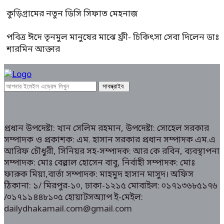
কুড়িগ্রামের নতুন ডিসি সিফাত মেহনাজ
পবিত্র ঈদে তৃনমুল মানুষের মাঝে ফ্রী- চিকিৎসা সেবা দিলেন ডাঃ
শারমিন আক্তার
প্রধান উপদেষ্টা: খান সেলিম রহমান, উপদেষ্টা: সোহেল সরকার
সম্পাদক ও প্রকাশক: এম. হাসান সরকার প্রধান সম্পাদক এম.এ
আরিফ চৌধুরী, সিনিয়র সহ-সম্পাদক: আর কে রবিন, ব্যবস্থাপনা
সম্পাদক: মোঃ বেল্লাল হোসেন বাবু, নির্বাহী সম্পাদক: মোঃ
ফারুক মিয়া,বার্তা সম্পাদক: মাহমুদ হাসান মাসুদ। অফিস
ঠিকানা: ১/ মিরপুর-১০, ঢাকা-১২১৫ মোবাইল: ০১৭১৩৬৮৫১৭৬
/০১৭১১৪৪৮১০৫ হোয়াটসঅ্যাপ ই-মেইল:
dailydhakamail.com@gmail.com