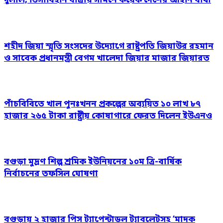
দুলাল, ভিসাবিহীন যাত্রায় সামনে কয়েক দেশের আইনি বাধা
শহীদ জিয়া স্মৃতি সংসদের উদ্যোগে রাষ্ট্রপতি জিয়াউর রহমান
ও সাবেক প্রধানমন্ত্রী বেগম খালেদা জিয়ার মাজার জিয়ারত
পাঁচবিবিতে খাল পুনঃখনন প্রকল্পের অব্যয়িত ১০ লাখ ৮৭
হাজার ২৬৫ টাকা রাষ্ট্রীয় কোষাগারে ফেরত দিলেন ইউএনও
বগুড়া মুদ্রণ শিল্প শ্রমিক ইউনিয়নের ১০ম ত্রি-বার্ষিক
নির্বাচনের তফসিল ঘোষণা
বগুড়ায় ২ হাজার পিস ট্যাপেন্টাডল ট্যাবলেটসহ ‘মাদক