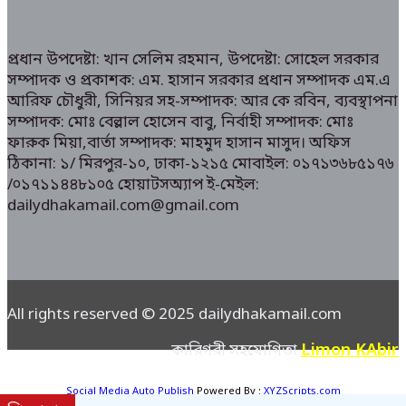
প্রধান উপদেষ্টা: খান সেলিম রহমান, উপদেষ্টা: সোহেল সরকার
সম্পাদক ও প্রকাশক: এম. হাসান সরকার প্রধান সম্পাদক এম.এ
আরিফ চৌধুরী, সিনিয়র সহ-সম্পাদক: আর কে রবিন, ব্যবস্থাপনা
সম্পাদক: মোঃ বেল্লাল হোসেন বাবু, নির্বাহী সম্পাদক: মোঃ
ফারুক মিয়া,বার্তা সম্পাদক: মাহমুদ হাসান মাসুদ। অফিস
ঠিকানা: ১/ মিরপুর-১০, ঢাকা-১২১৫ মোবাইল: ০১৭১৩৬৮৫১৭৬
/০১৭১১৪৪৮১০৫ হোয়াটসঅ্যাপ ই-মেইল:
dailydhakamail.com@gmail.com
All rights reserved © 2025 dailydhakamail.com
Limon KAbir
কারিগরী সহযোগিতা
Social Media Auto Publish
Powered By :
XYZScripts.com