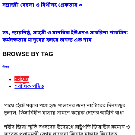
সম্রাজ্ঞী’ বেহুলা ও বিথীসহ গ্রেফতার ৩
সৎ, ন্যায়নিষ্ঠ, সাহসী ও মানবিক ইউএনও সাবরিনা শারমিন:
কর্মদক্ষতায় মানুষের হৃদয়ে অনন্য এক নাম
BROWSE BY TAG
শিক্ষা
সর্বশেষ
সর্বাধিক পঠিত
পায়ে হেঁটে মক্কার পথে হজ পালনের জন্য নাটোরের দিনমজুর
দুলাল, ভিসাবিহীন যাত্রায় সামনে কয়েক দেশের আইনি বাধা
শহীদ জিয়া স্মৃতি সংসদের উদ্যোগে রাষ্ট্রপতি জিয়াউর রহমান ও
সাবেক প্রধানমন্ত্রী বেগম খালেদা জিয়ার মাজার জিয়ারত