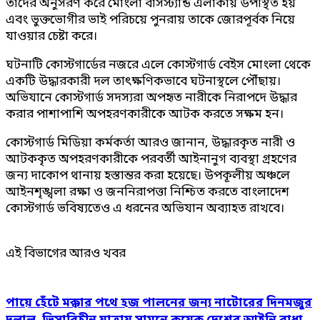
তাদের অনুসরণ করে মোংলা বাসস্ট্যান্ড এলাকায় উপস্থিত হয়
এবং ভুক্তভোগীর ভাই পরিচয়ে পুনরায় তাকে জোরপূর্বক নিয়ে
যাওয়ার চেষ্টা করে।
ঘটনাটি কোস্টগার্ডের নজরে এলে কোস্টগার্ড বেইস মোংলা থেকে
একটি উদ্ধারকারী দল তাৎক্ষণিকভাবে ঘটনাস্থলে পৌঁছায়।
অভিযানে কোস্টগার্ড সদস্যরা অপহৃত নারীকে নিরাপদে উদ্ধার
করার পাশাপাশি অপহরণকারীকে আটক করতে সক্ষম হন।
কোস্টগার্ড মিডিয়া কর্মকর্তা আরও জানান, উদ্ধারকৃত নারী ও
আটককৃত অপহরণকারীকে পরবর্তী আইনানুগ ব্যবস্থা গ্রহণের
জন্য দাকোপ থানায় হস্তান্তর করা হয়েছে। উপকূলীয় অঞ্চলে
আইনশৃঙ্খলা রক্ষা ও জননিরাপত্তা নিশ্চিত করতে বাংলাদেশ
কোস্টগার্ড ভবিষ্যতেও এ ধরনের অভিযান অব্যাহত রাখবে।
এই বিভাগের আরও খবর
পায়ে হেঁটে মক্কার পথে হজ পালনের জন্য নাটোরের দিনমজুর