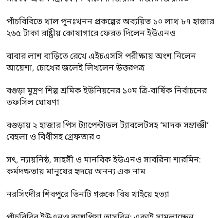
পাঁচবিবিতে খাল পুনঃখনন প্রকল্পের অব্যয়িত ১০ লাখ ৮৭ হাজার
২৬৫ টাকা রাষ্ট্রীয় কোষাগারে ফেরত দিলেন ইউএনও
বাবার লাশ বাড়িতে রেখে এইচএসসি পরীক্ষায় অংশ নিলেন
আয়েশা, চোখের জলেই লিখলেন উত্তরপত্র
বগুড়া মুদ্রণ শিল্প শ্রমিক ইউনিয়নের ১০ম ত্রি-বার্ষিক নির্বাচনের
তফসিল ঘোষণা
বগুড়ায় ২ হাজার পিস ট্যাপেন্টাডল ট্যাবলেটসহ ‘মাদক সম্রাজ্ঞী’
বেহুলা ও বিথীসহ গ্রেফতার ৩
সৎ, ন্যায়নিষ্ঠ, সাহসী ও মানবিক ইউএনও সাবরিনা শারমিন:
কর্মদক্ষতায় মানুষের হৃদয়ে অনন্য এক নাম
নরসিংদীর শিবপুরে তিনটি গরুকে বিষ খাইয়ে হত্যা
পাঁচবিবির ইউএনও কাশপিয়া তাসরিন: একাই সামলাচ্ছেন