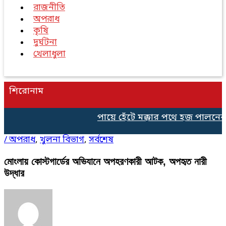
রাজনীতি
অপরাধ
কৃষি
দুর্ঘটনা
খেলাধুলা
শিরোনাম
পায়ে হেঁটে মক্কার পথে হজ পালনের 
/
অপরাধ
,
খুলনা বিভাগ
,
সর্বশেষ
মোংলায় কোস্টগার্ডের অভিযানে অপহরণকারী আটক, অপহৃত নারী
উদ্ধার