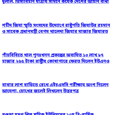
দুলাল, ভিসাবিহীন যাত্রায় সামনে কয়েক দেশের আইনি বাধা
শহীদ জিয়া স্মৃতি সংসদের উদ্যোগে রাষ্ট্রপতি জিয়াউর রহমান
ও সাবেক প্রধানমন্ত্রী বেগম খালেদা জিয়ার মাজার জিয়ারত
পাঁচবিবিতে খাল পুনঃখনন প্রকল্পের অব্যয়িত ১০ লাখ ৮৭
হাজার ২৬৫ টাকা রাষ্ট্রীয় কোষাগারে ফেরত দিলেন ইউএনও
বাবার লাশ বাড়িতে রেখে এইচএসসি পরীক্ষায় অংশ নিলেন
আয়েশা, চোখের জলেই লিখলেন উত্তরপত্র
বগুড়া মুদ্রণ শিল্প শ্রমিক ইউনিয়নের ১০ম ত্রি-বার্ষিক