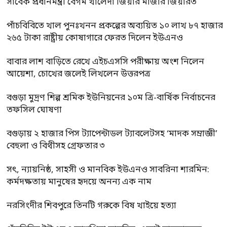
সাবেক প্রধানমন্ত্রী বেগম খালেদা জিয়ার মাজার জিয়ারত
পাঁচবিবিতে খাল পুনঃখনন প্রকল্পের অব্যয়িত ১০ লাখ ৮৭ হাজার
২৬৫ টাকা রাষ্ট্রীয় কোষাগারে ফেরত দিলেন ইউএনও
বাবার লাশ বাড়িতে রেখে এইচএসসি পরীক্ষায় অংশ নিলেন
আয়েশা, চোখের জলেই লিখলেন উত্তরপত্র
বগুড়া মুদ্রণ শিল্প শ্রমিক ইউনিয়নের ১০ম ত্রি-বার্ষিক নির্বাচনের
তফসিল ঘোষণা
বগুড়ায় ২ হাজার পিস ট্যাপেন্টাডল ট্যাবলেটসহ ‘মাদক সম্রাজ্ঞী’
বেহুলা ও বিথীসহ গ্রেফতার ৩
সৎ, ন্যায়নিষ্ঠ, সাহসী ও মানবিক ইউএনও সাবরিনা শারমিন:
কর্মদক্ষতায় মানুষের হৃদয়ে অনন্য এক নাম
নরসিংদীর শিবপুরে তিনটি গরুকে বিষ খাইয়ে হত্যা