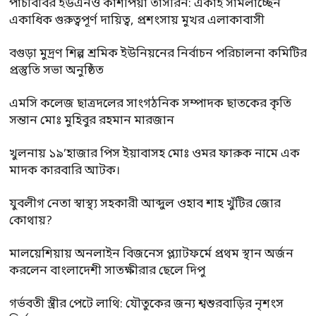
পাঁচবিবির ইউএনও কাশপিয়া তাসরিন: একাই সামলাচ্ছেন
একাধিক গুরুত্বপূর্ণ দায়িত্ব, প্রশংসায় মুখর এলাকাবাসী
বগুড়া মুদ্রণ শিল্প শ্রমিক ইউনিয়নের নির্বাচন পরিচালনা কমিটির
প্রস্তুতি সভা অনুষ্ঠিত
এমসি কলেজ ছাত্রদলের সাংগঠনিক সম্পাদক ছাতকের কৃতি
সন্তান মোঃ মুহিবুর রহমান মারজান
খুলনায় ১৯’হাজার পিস ইয়াবাসহ মোঃ ওমর ফারুক নামে এক
মাদক কারবারি আটক।
যুবলীগ নেতা স্বাস্থ্য সহকারী আব্দুল ওহাব শাহ খুঁটির জোর
কোথায়?
মালয়েশিয়ায় অনলাইন বিজনেস প্ল্যাটফর্মে প্রথম স্থান অর্জন
করলেন বাংলাদেশী সাতক্ষীরার ছেলে দিপু
গর্ভবতী স্ত্রীর পেটে লাথি: যৌতুকের জন্য শ্বশুরবাড়ির নৃশংস