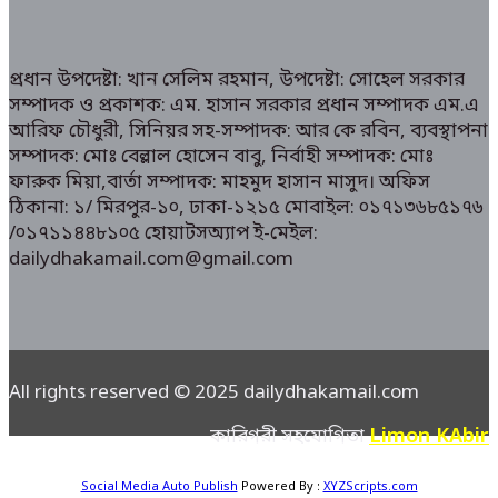
প্রধান উপদেষ্টা: খান সেলিম রহমান, উপদেষ্টা: সোহেল সরকার
সম্পাদক ও প্রকাশক: এম. হাসান সরকার প্রধান সম্পাদক এম.এ
আরিফ চৌধুরী, সিনিয়র সহ-সম্পাদক: আর কে রবিন, ব্যবস্থাপনা
সম্পাদক: মোঃ বেল্লাল হোসেন বাবু, নির্বাহী সম্পাদক: মোঃ
ফারুক মিয়া,বার্তা সম্পাদক: মাহমুদ হাসান মাসুদ। অফিস
ঠিকানা: ১/ মিরপুর-১০, ঢাকা-১২১৫ মোবাইল: ০১৭১৩৬৮৫১৭৬
/০১৭১১৪৪৮১০৫ হোয়াটসঅ্যাপ ই-মেইল:
dailydhakamail.com@gmail.com
All rights reserved © 2025 dailydhakamail.com
Limon KAbir
কারিগরী সহযোগিতা
Social Media Auto Publish
Powered By :
XYZScripts.com