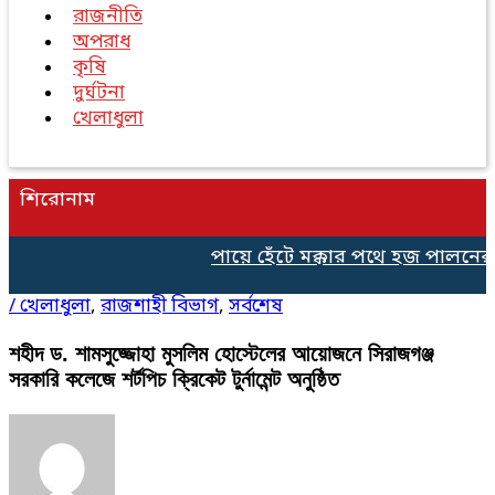
রাজনীতি
অপরাধ
কৃষি
দুর্ঘটনা
খেলাধুলা
শিরোনাম
পায়ে হেঁটে মক্কার পথে হজ পালনের জন্
/
খেলাধুলা
,
রাজশাহী বিভাগ
,
সর্বশেষ
শহীদ ড. শামসুজ্জোহা মুসলিম হোস্টেলের আয়োজনে সিরাজগঞ্জ
সরকারি কলেজে শর্টপিচ ক্রিকেট টুর্নামেন্ট অনুষ্ঠিত